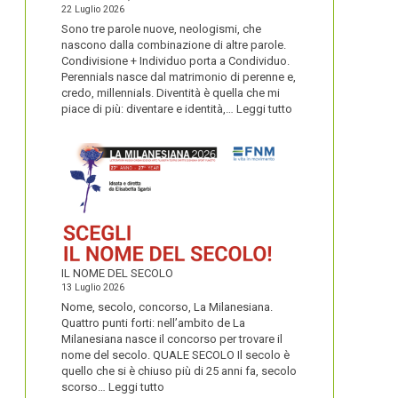
22 Luglio 2026
Sono tre parole nuove, neologismi, che
nascono dalla combinazione di altre parole.
Condivisione + Individuo porta a Condividuo.
Perennials nasce dal matrimonio di perenne e,
credo, millennials. Diventità è quella che mi
:
piace di più: diventare e identità,…
Leggi tutto
CONDIVIDUO,
DIVENTITÀ
E
PERENNIALS
IL NOME DEL SECOLO
13 Luglio 2026
Nome, secolo, concorso, La Milanesiana.
Quattro punti forti: nell’ambito de La
Milanesiana nasce il concorso per trovare il
nome del secolo. QUALE SECOLO Il secolo è
quello che si è chiuso più di 25 anni fa, secolo
:
scorso…
Leggi tutto