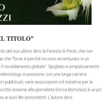
L TITOLO”
to del suo ultimo libro la Foresta di Perle, che non
ge che “forse è perché mi sono avventurato in un
il riscaldamento globale”. Spigliato e simpaticamente
idemiologo in pensione, con una lunga carriera
ibri pubblicati, varie associazioni ed iniziative per la
scritto insieme alla giornalista Enrica Bortolazzi è un po’
 ai suoi libri precedenti. L’autore dice...