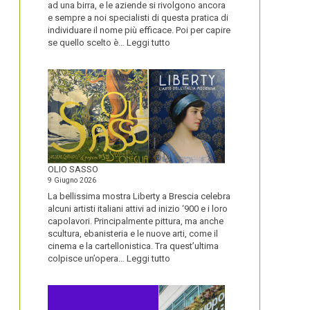
ad una birra, e le aziende si rivolgono ancora
e sempre a noi specialisti di questa pratica di
individuare il nome più efficace. Poi per capire
:
se quello scelto è…
Leggi tutto
BLUETOOTH
E
BLACKBERRY,
LA
STORIA
E
LA
VISIONE
ALL’ORIGINE
DI
OLIO SASSO
UN
9 Giugno 2026
NOME
La bellissima mostra Liberty a Brescia celebra
alcuni artisti italiani attivi ad inizio ‘900 e i loro
capolavori. Principalmente pittura, ma anche
scultura, ebanisteria e le nuove arti, come il
cinema e la cartellonistica. Tra quest’ultima
:
colpisce un’opera…
Leggi tutto
OLIO
SASSO