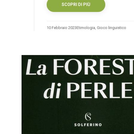
SCOPRI DI PIÙ
10 Febbraio 2023
Etimologia
,
Gioco linguistico