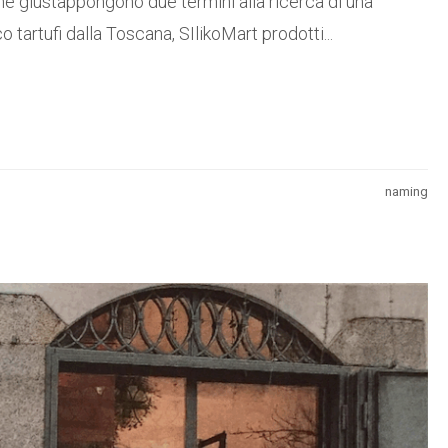
he giustappongono due termini alla ricerca di una
artufi dalla Toscana, SIlikoMart prodotti...
naming