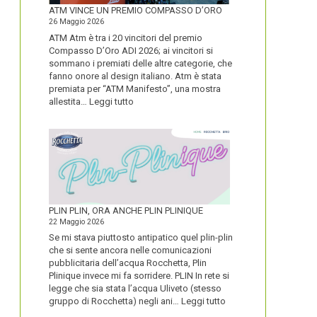
FORTE
ATM VINCE UN PREMIO COMPASSO D’ORO
26 Maggio 2026
ATM Atm è tra i 20 vincitori del premio
Compasso D’Oro ADI 2026; ai vincitori si
sommano i premiati delle altre categorie, che
fanno onore al design italiano. Atm è stata
premiata per “ATM Manifesto”, una mostra
:
allestita…
Leggi tutto
ATM
VINCE
UN
PREMIO
COMPASSO
D’ORO
PLIN PLIN, ORA ANCHE PLIN PLINIQUE
22 Maggio 2026
Se mi stava piuttosto antipatico quel plin-plin
che si sente ancora nelle comunicazioni
pubblicitaria dell’acqua Rocchetta, Plin
Plinique invece mi fa sorridere. PLIN In rete si
legge che sia stata l’acqua Uliveto (stesso
:
gruppo di Rocchetta) negli ani…
Leggi tutto
PLIN