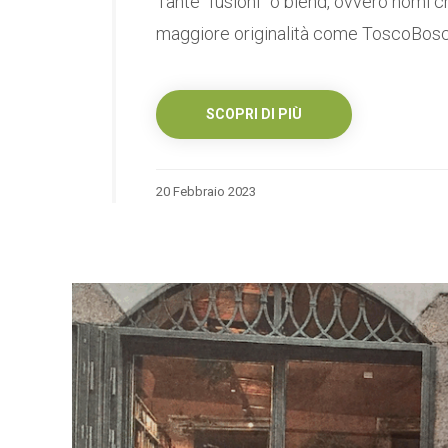
Tante “fusioni” o blend, ovvero nomi c
maggiore originalità come ToscoBosco t
SCOPRI DI PIÙ
20 Febbraio 2023