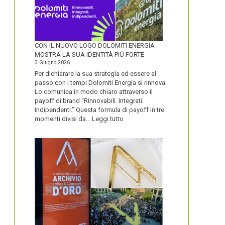
CON IL NUOVO LOGO DOLOMITI ENERGIA
MOSTRA LA SUA IDENTITÀ PIÚ FORTE
3 Giugno 2026
Per dichiarare la sua strategia ed essere al
passo con i tempi Dolomiti Energia si rinnova.
Lo comunica in modo chiaro attraverso il
payoff di brand “Rinnovabili. Integrati.
Indipendenti.” Questa formula di payoff in tre
:
momenti divisi da…
Leggi tutto
CON
IL
NUOVO
LOGO
DOLOMITI
ENERGIA
MOSTRA
LA
SUA
IDENTITÀ
PIÚ