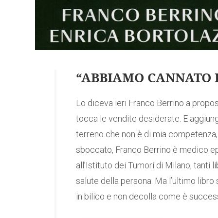
“ABBIAMO CANNATO I
Lo diceva ieri Franco Berrino a proposi
tocca le vendite desiderate. E aggiun
terreno che non è di mia competenza, 
sboccato, Franco Berrino è medico ep
all’Istituto dei Tumori di Milano, tanti l
salute della persona. Ma l’ultimo libro 
in bilico e non decolla come è successo