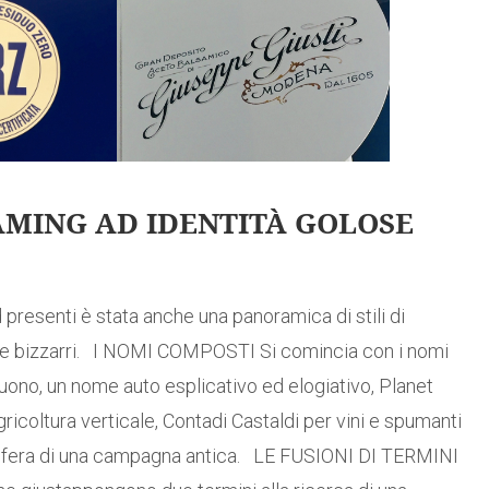
AMING AD IDENTITÀ GOLOSE
 presenti è stata anche una panoramica di stili di
nche bizzarri. I NOMI COMPOSTI Si comincia con i nomi
ono, un nome auto esplicativo ed elogiativo, Planet
ricoltura verticale, Contadi Castaldi per vini e spumanti
sfera di una campagna antica. LE FUSIONI DI TERMINI