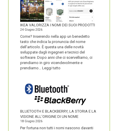
IKEA VALORIZZA I NOMI DEI SUOI PRODOTTI
24 Giugno 2026
Come? Inserendo nella app un benedetto
tasto che indica la pronuncia del nome
dell’articolo. È questa una delle novità
sviluppate dagli ingegneri e tecnici del
software. Dopo anni che ci scervelliamo, ci
prendiamo in giro vicendevolmente e
:
prendiamo…
Leggi tutto
IKEA
VALORIZZA
I
NOMI
DEI
SUOI
PRODOTTI
BLUETOOTH E BLACKBERRY, LA STORIA E LA
VISIONE ALL’ORIGINE DI UN NOME
18 Giugno 2026
Per fortuna non tutti i nomi nascono davanti