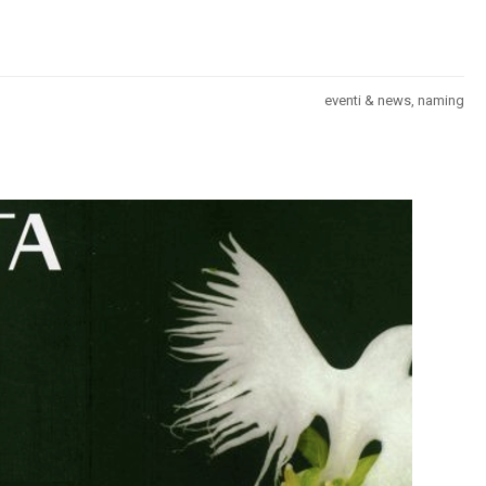
eventi & news
,
naming