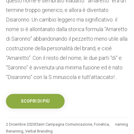
questo nome è sembrato inadatto: “amaretto” era un
termine troppo generico, e allora è diventato
Disaronno. Un cambio leggero ma significativo: il
nome si è allontanato dalla storica formula “Amaretto
di Saronno” abbandonando il pezzetto meno utile alla
costruzione della personalità del brand, e cioè
“Amaretto”. Con il resto del nome, le due parti “di” e
“Saronno” è avvenuta una minima fusione ed è nato
“Disaronno” con la S minuscola e tutt’attaccato!...
SCOPRI DI PIÙ
2 Dicembre 2020
Claim Campagna Comunicazione
,
Fonetica
,
naming
Renaming
,
Verbal Branding