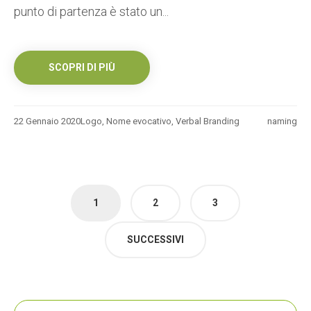
punto di partenza è stato un...
SCOPRI DI PIÙ
22 Gennaio 2020
Logo
,
Nome evocativo
,
Verbal Branding
naming
Paginazione
1
2
3
degli
articoli
SUCCESSIVI