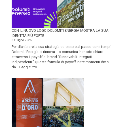
CON IL NUOVO LOGO DOLOMITI ENERGIA MOSTRA LA SUA
IDENTITÀ PIÚ FORTE
3 Giugno 2026
Per dichiarare la sua strategia ed essere al passo con i tempi
Dolomiti Energia si rinnova. Lo comunica in modo chiaro
attraverso il payoff di brand “Rinnovabili. Integrati.
Indipendenti.” Questa formula di payoff in tre momenti divisi
:
da…
Leggi tutto
CON
IL
NUOVO
LOGO
DOLOMITI
ENERGIA
MOSTRA
LA
SUA
IDENTITÀ
PIÚ