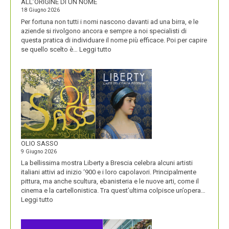
ALL’ORIGINE DI UN NOME
18 Giugno 2026
Per fortuna non tutti i nomi nascono davanti ad una birra, e le
aziende si rivolgono ancora e sempre a noi specialisti di
questa pratica di individuare il nome più efficace. Poi per capire
:
se quello scelto è…
Leggi tutto
BLUETOOTH
E
BLACKBERRY,
LA
STORIA
E
LA
VISIONE
ALL’ORIGINE
DI
OLIO SASSO
UN
9 Giugno 2026
NOME
La bellissima mostra Liberty a Brescia celebra alcuni artisti
italiani attivi ad inizio ‘900 e i loro capolavori. Principalmente
pittura, ma anche scultura, ebanisteria e le nuove arti, come il
cinema e la cartellonistica. Tra quest’ultima colpisce un’opera…
:
Leggi tutto
OLIO
SASSO