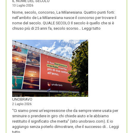
IL NOME DEL SECOLO
13 Luglio 2026
Nome, secolo, concorso, La Milanesiana. Quattro punti forti:
nell’ambito de La Milanesiana nasce il concorso per trovare il
nome del secolo. QUALE SECOLO Il secolo è quello che si è
:
chiuso più di 25 anni fa, secolo scorso…
Leggi tutto
IL
NOME
DEL
SECOLO
UNOBRAVO
2 Luglio 2026
“Ci siamo presi un’espressione che da sempre viene usata per
sminuire o prendere in giro chi chiede aiuto e le abbiamo
restituito il significato che merita” (sito unobravo.com). E io
aggiungo senza poterlo dimostrare, che il successo di…
Leggi
:
tutto