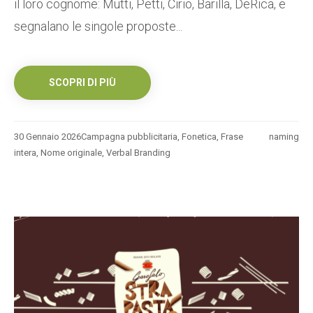
il loro cognome: Mutti, Petti, Cirio, Barilla, DeRica, e
segnalano le singole proposte...
SCOPRI DI PIÙ
30 Gennaio 2026
Campagna pubblicitaria
,
Fonetica
,
Frase
naming
intera
,
Nome originale
,
Verbal Branding