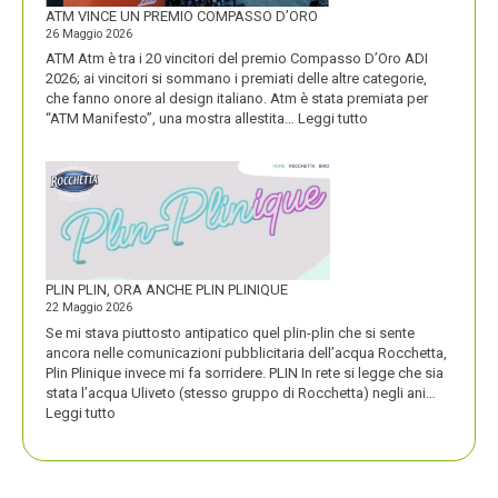
FORTE
ATM VINCE UN PREMIO COMPASSO D’ORO
26 Maggio 2026
ATM Atm è tra i 20 vincitori del premio Compasso D’Oro ADI
2026; ai vincitori si sommano i premiati delle altre categorie,
che fanno onore al design italiano. Atm è stata premiata per
:
“ATM Manifesto”, una mostra allestita…
Leggi tutto
ATM
VINCE
UN
PREMIO
COMPASSO
D’ORO
PLIN PLIN, ORA ANCHE PLIN PLINIQUE
22 Maggio 2026
Se mi stava piuttosto antipatico quel plin-plin che si sente
ancora nelle comunicazioni pubblicitaria dell’acqua Rocchetta,
Plin Plinique invece mi fa sorridere. PLIN In rete si legge che sia
stata l’acqua Uliveto (stesso gruppo di Rocchetta) negli ani…
:
Leggi tutto
PLIN
PLIN,
ORA
ANCHE