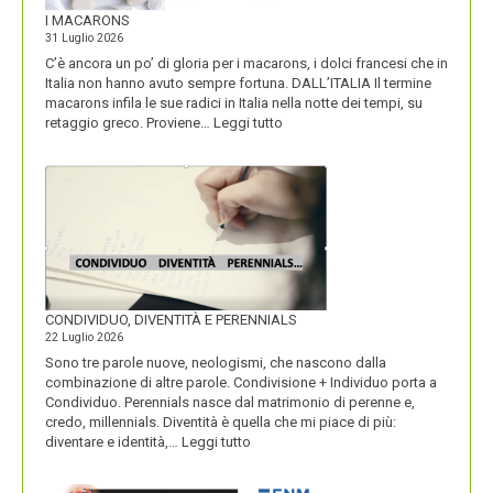
I MACARONS
31 Luglio 2026
C’è ancora un po’ di gloria per i macarons, i dolci francesi che in
Italia non hanno avuto sempre fortuna. DALL’ITALIA Il termine
macarons infila le sue radici in Italia nella notte dei tempi, su
:
retaggio greco. Proviene…
Leggi tutto
I
MACARONS
CONDIVIDUO, DIVENTITÀ E PERENNIALS
22 Luglio 2026
Sono tre parole nuove, neologismi, che nascono dalla
combinazione di altre parole. Condivisione + Individuo porta a
Condividuo. Perennials nasce dal matrimonio di perenne e,
credo, millennials. Diventità è quella che mi piace di più:
:
diventare e identità,…
Leggi tutto
CONDIVIDUO,
DIVENTITÀ