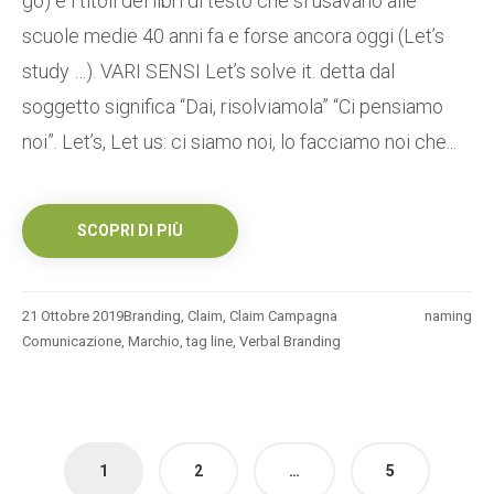
go) e i titoli del libri di testo che si usavano alle
scuole medie 40 anni fa e forse ancora oggi (Let’s
study …). VARI SENSI Let’s solve it. detta dal
soggetto significa “Dai, risolviamola” “Ci pensiamo
noi”. Let’s, Let us: ci siamo noi, lo facciamo noi che...
SCOPRI DI PIÙ
21 Ottobre 2019
Branding
,
Claim
,
Claim Campagna
naming
Comunicazione
,
Marchio
,
tag line
,
Verbal Branding
Paginazione
1
2
…
5