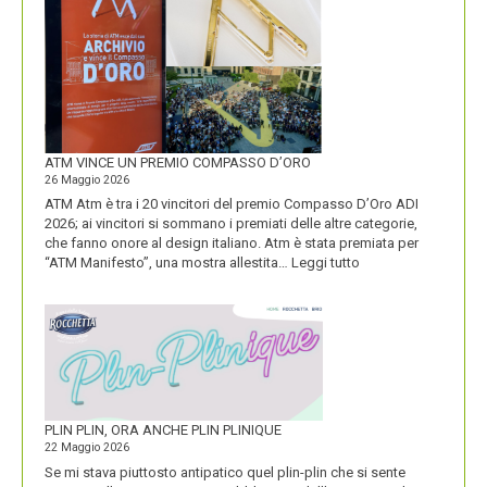
DOLOMITI
ENERGIA
MOSTRA
LA
SUA
IDENTITÀ
PIÚ
FORTE
ATM VINCE UN PREMIO COMPASSO D’ORO
26 Maggio 2026
ATM Atm è tra i 20 vincitori del premio Compasso D’Oro ADI
2026; ai vincitori si sommano i premiati delle altre categorie,
che fanno onore al design italiano. Atm è stata premiata per
:
“ATM Manifesto”, una mostra allestita…
Leggi tutto
ATM
VINCE
UN
PREMIO
COMPASSO
D’ORO
PLIN PLIN, ORA ANCHE PLIN PLINIQUE
22 Maggio 2026
Se mi stava piuttosto antipatico quel plin-plin che si sente