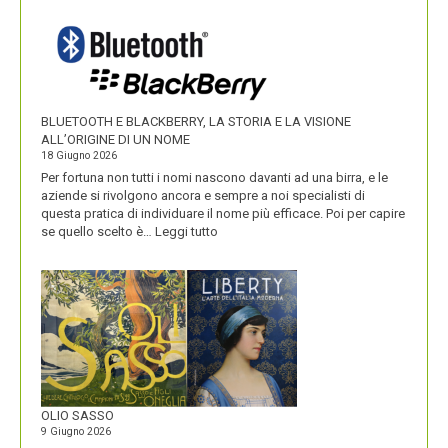
VALORIZZA
I
NOMI
DEI
SUOI
PRODOTTI
BLUETOOTH E BLACKBERRY, LA STORIA E LA VISIONE
ALL’ORIGINE DI UN NOME
18 Giugno 2026
Per fortuna non tutti i nomi nascono davanti ad una birra, e le
aziende si rivolgono ancora e sempre a noi specialisti di
questa pratica di individuare il nome più efficace. Poi per capire
:
se quello scelto è…
Leggi tutto
BLUETOOTH
E
BLACKBERRY,
LA
STORIA
E
LA
VISIONE
ALL’ORIGINE
DI
OLIO SASSO
UN
9 Giugno 2026
NOME