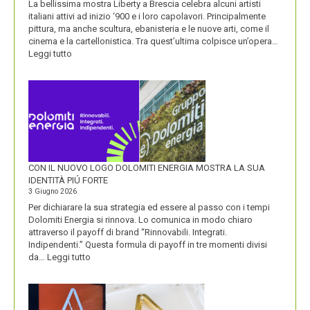
La bellissima mostra Liberty a Brescia celebra alcuni artisti
italiani attivi ad inizio ‘900 e i loro capolavori. Principalmente
pittura, ma anche scultura, ebanisteria e le nuove arti, come il
cinema e la cartellonistica. Tra quest’ultima colpisce un’opera…
:
Leggi tutto
OLIO
SASSO
CON IL NUOVO LOGO DOLOMITI ENERGIA MOSTRA LA SUA
IDENTITÀ PIÚ FORTE
3 Giugno 2026
Per dichiarare la sua strategia ed essere al passo con i tempi
Dolomiti Energia si rinnova. Lo comunica in modo chiaro
attraverso il payoff di brand “Rinnovabili. Integrati.
Indipendenti.” Questa formula di payoff in tre momenti divisi
:
da…
Leggi tutto
CON
IL
NUOVO
LOGO