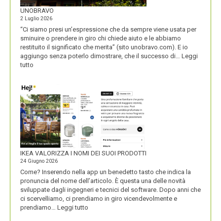
UNOBRAVO
2 Luglio 2026
“Ci siamo presi un’espressione che da sempre viene usata per
sminuire o prendere in giro chi chiede aiuto e le abbiamo
restituito il significato che merita” (sito unobravo.com). E io
aggiungo senza poterlo dimostrare, che il successo di…
Leggi
:
tutto
UNOBRAVO
IKEA VALORIZZA I NOMI DEI SUOI PRODOTTI
24 Giugno 2026
Come? Inserendo nella app un benedetto tasto che indica la
pronuncia del nome dell’articolo. È questa una delle novità
sviluppate dagli ingegneri e tecnici del software. Dopo anni che
ci scervelliamo, ci prendiamo in giro vicendevolmente e
:
prendiamo…
Leggi tutto
IKEA