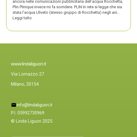
ancora nelle comunicazioni pubblicitaria dell’acqua Rocchetta,
Plin Plinique invece mi fa sorridere. PLIN In rete si legge che sia
stata l’acqua Uliveto (stesso gruppo di Rocchetta) negli ani…
:
Leggi tutto
PLIN
PLIN,
ORA
ANCHE
PLIN
PLINIQUE
www.lindaliguori.it
Via Lomazzo 27
Milano, 20154
info@lindaliguori.it
P.I. 05992730969
© Linda Liguori 2025