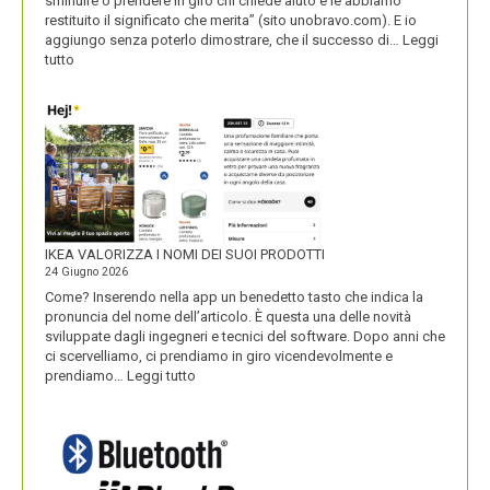
sminuire o prendere in giro chi chiede aiuto e le abbiamo
restituito il significato che merita” (sito unobravo.com). E io
aggiungo senza poterlo dimostrare, che il successo di…
Leggi
:
tutto
UNOBRAVO
IKEA VALORIZZA I NOMI DEI SUOI PRODOTTI
24 Giugno 2026
Come? Inserendo nella app un benedetto tasto che indica la
pronuncia del nome dell’articolo. È questa una delle novità
sviluppate dagli ingegneri e tecnici del software. Dopo anni che
ci scervelliamo, ci prendiamo in giro vicendevolmente e
:
prendiamo…
Leggi tutto
IKEA
VALORIZZA
I
NOMI
DEI