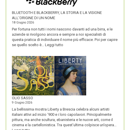
SUOI
PRODOTTI
BLUETOOTH E BLACKBERRY, LA STORIA E LA VISIONE
ALL’ORIGINE DI UN NOME
18 Giugno 2026
Per fortuna non tutti i nomi nascono davanti ad una birra, e le
aziende si rivolgono ancora e sempre a noi specialisti di
questa pratica di individuare il nome più efficace. Poi per capire
:
se quello scelto è…
Leggi tutto
BLUETOOTH
E
BLACKBERRY,
LA
STORIA
E
LA
VISIONE
ALL’ORIGINE
DI
OLIO SASSO
UN
9 Giugno 2026
NOME
La bellissima mostra Liberty a Brescia celebra alcuni artisti
italiani attivi ad inizio ‘900 e i loro capolavori. Principalmente
pittura, ma anche scultura, ebanisteria e le nuove arti, come il
cinema e la cartellonistica. Tra quest’ultima colpisce un’opera…
: