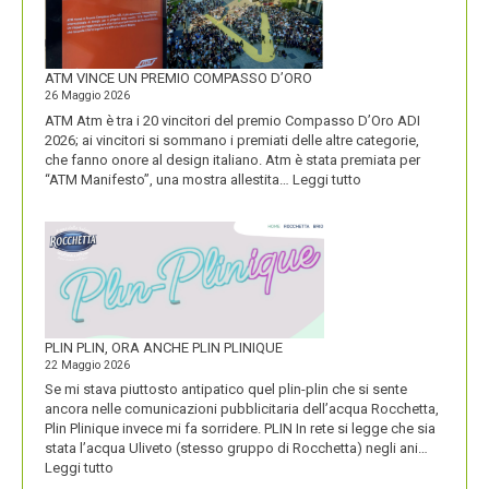
SUA
IDENTITÀ
PIÚ
FORTE
ATM VINCE UN PREMIO COMPASSO D’ORO
26 Maggio 2026
ATM Atm è tra i 20 vincitori del premio Compasso D’Oro ADI
2026; ai vincitori si sommano i premiati delle altre categorie,
che fanno onore al design italiano. Atm è stata premiata per
:
“ATM Manifesto”, una mostra allestita…
Leggi tutto
ATM
VINCE
UN
PREMIO
COMPASSO
D’ORO
PLIN PLIN, ORA ANCHE PLIN PLINIQUE
22 Maggio 2026
Se mi stava piuttosto antipatico quel plin-plin che si sente
ancora nelle comunicazioni pubblicitaria dell’acqua Rocchetta,
Plin Plinique invece mi fa sorridere. PLIN In rete si legge che sia
stata l’acqua Uliveto (stesso gruppo di Rocchetta) negli ani…
:
Leggi tutto
PLIN