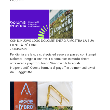
Leggi tutto
OLIO
SASSO
CON IL NUOVO LOGO DOLOMITI ENERGIA MOSTRA LA SUA
IDENTITÀ PIÚ FORTE
3 Giugno 2026
Per dichiarare la sua strategia ed essere al passo con i tempi
Dolomiti Energia si rinnova. Lo comunica in modo chiaro
attraverso il payoff di brand “Rinnovabili. Integrati.
Indipendenti.” Questa formula di payoff in tre momenti divisi
:
da…
Leggi tutto
CON
IL
NUOVO
LOGO
DOLOMITI
ENERGIA
MOSTRA
LA