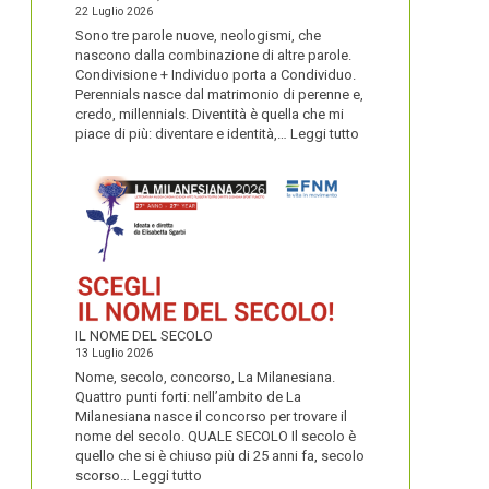
22 Luglio 2026
Sono tre parole nuove, neologismi, che
nascono dalla combinazione di altre parole.
Condivisione + Individuo porta a Condividuo.
Perennials nasce dal matrimonio di perenne e,
credo, millennials. Diventità è quella che mi
:
piace di più: diventare e identità,…
Leggi tutto
CONDIVIDUO,
DIVENTITÀ
E
PERENNIALS
IL NOME DEL SECOLO
13 Luglio 2026
Nome, secolo, concorso, La Milanesiana.
Quattro punti forti: nell’ambito de La
Milanesiana nasce il concorso per trovare il
nome del secolo. QUALE SECOLO Il secolo è
quello che si è chiuso più di 25 anni fa, secolo
:
scorso…
Leggi tutto