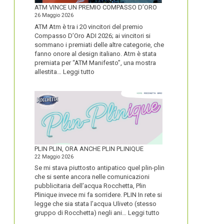
FORTE
ATM VINCE UN PREMIO COMPASSO D’ORO
26 Maggio 2026
ATM Atm è tra i 20 vincitori del premio
Compasso D’Oro ADI 2026; ai vincitori si
sommano i premiati delle altre categorie, che
fanno onore al design italiano. Atm è stata
premiata per “ATM Manifesto”, una mostra
:
allestita…
Leggi tutto
ATM
VINCE
UN
PREMIO
COMPASSO
D’ORO
PLIN PLIN, ORA ANCHE PLIN PLINIQUE
22 Maggio 2026
Se mi stava piuttosto antipatico quel plin-plin
che si sente ancora nelle comunicazioni
pubblicitaria dell’acqua Rocchetta, Plin
Plinique invece mi fa sorridere. PLIN In rete si
legge che sia stata l’acqua Uliveto (stesso
:
gruppo di Rocchetta) negli ani…
Leggi tutto
PLIN