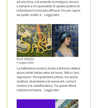
ad una birra, e le aziende si rivolgono ancora
e sempre a noi specialisti di questa pratica di
individuare il nome più efficace. Poi per capire
:
se quello scelto è…
Leggi tutto
BLUETOOTH
E
BLACKBERRY,
LA
STORIA
E
LA
VISIONE
ALL’ORIGINE
DI
OLIO SASSO
UN
9 Giugno 2026
NOME
La bellissima mostra Liberty a Brescia celebra
alcuni artisti italiani attivi ad inizio ‘900 e i loro
capolavori. Principalmente pittura, ma anche
scultura, ebanisteria e le nuove arti, come il
cinema e la cartellonistica. Tra quest’ultima
:
colpisce un’opera…
Leggi tutto
OLIO
SASSO