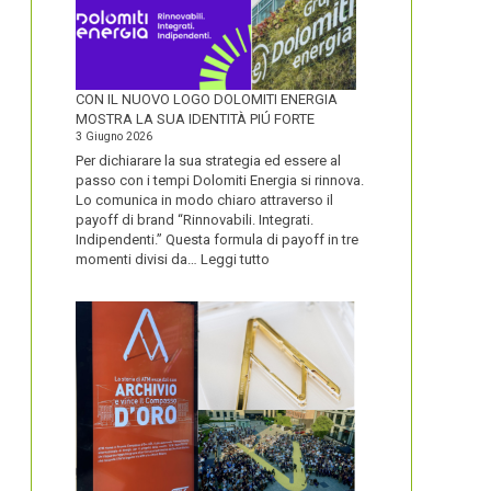
CON IL NUOVO LOGO DOLOMITI ENERGIA
MOSTRA LA SUA IDENTITÀ PIÚ FORTE
3 Giugno 2026
Per dichiarare la sua strategia ed essere al
passo con i tempi Dolomiti Energia si rinnova.
Lo comunica in modo chiaro attraverso il
payoff di brand “Rinnovabili. Integrati.
Indipendenti.” Questa formula di payoff in tre
:
momenti divisi da…
Leggi tutto
CON
IL
NUOVO
LOGO
DOLOMITI
ENERGIA
MOSTRA
LA
SUA
IDENTITÀ
PIÚ