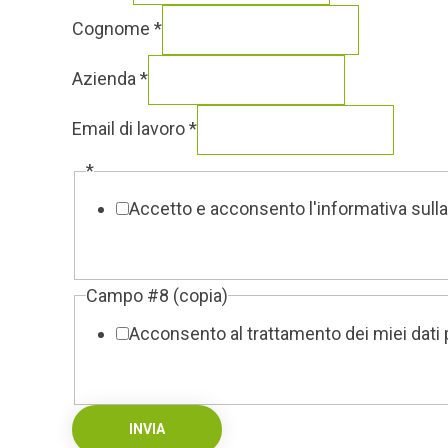
Cognome
*
Azienda
*
Email di lavoro
*
*
Accetto e acconsento l'informativa sulla
Nome
Campo #8 (copia)
Email
Acconsento al trattamento dei miei dati p
Azienda
INVIA