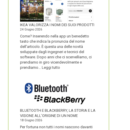
IKEA VALORIZZA I NOMI DEI SUOI PRODOTTI
24 Giugno 2026
Come? Inserendo nella app un benedetto
tasto che indica la pronuncia del nome
dell’articolo. È questa una delle novità
sviluppate dagli ingegneri e tecnici del
software. Dopo anni che ci scervelliamo, ci
prendiamo in giro vicendevolmente e
:
prendiamo…
Leggi tutto
IKEA
VALORIZZA
I
NOMI
DEI
SUOI
PRODOTTI
BLUETOOTH E BLACKBERRY, LA STORIA E LA
VISIONE ALL’ORIGINE DI UN NOME
18 Giugno 2026
Per fortuna non tutti i nomi nascono davanti