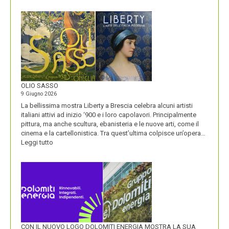
BLUETOOTH
E
BLACKBERRY,
LA
STORIA
E
LA
VISIONE
ALL’ORIGINE
DI
OLIO SASSO
UN
9 Giugno 2026
NOME
La bellissima mostra Liberty a Brescia celebra alcuni artisti
italiani attivi ad inizio ‘900 e i loro capolavori. Principalmente
pittura, ma anche scultura, ebanisteria e le nuove arti, come il
cinema e la cartellonistica. Tra quest’ultima colpisce un’opera…
:
Leggi tutto
OLIO
SASSO
CON IL NUOVO LOGO DOLOMITI ENERGIA MOSTRA LA SUA