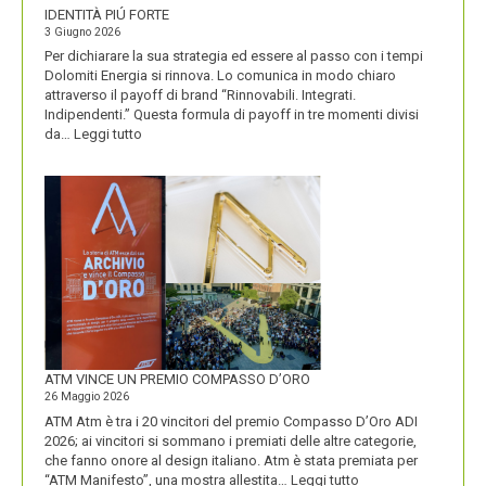
IDENTITÀ PIÚ FORTE
3 Giugno 2026
Per dichiarare la sua strategia ed essere al passo con i tempi
Dolomiti Energia si rinnova. Lo comunica in modo chiaro
attraverso il payoff di brand “Rinnovabili. Integrati.
Indipendenti.” Questa formula di payoff in tre momenti divisi
:
da…
Leggi tutto
CON
IL
NUOVO
LOGO
DOLOMITI
ENERGIA
MOSTRA
LA
SUA
IDENTITÀ
PIÚ
FORTE
ATM VINCE UN PREMIO COMPASSO D’ORO
26 Maggio 2026
ATM Atm è tra i 20 vincitori del premio Compasso D’Oro ADI
2026; ai vincitori si sommano i premiati delle altre categorie,
che fanno onore al design italiano. Atm è stata premiata per
:
“ATM Manifesto”, una mostra allestita…
Leggi tutto