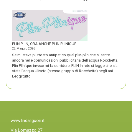
ATM
VINCE
UN
PREMIO
COMPASSO
D’ORO
PLIN PLIN, ORA ANCHE PLIN PLINIQUE
22 Maggio 2026
Se mi stava piuttosto antipatico quel plin-plin che si sente
ancora nelle comunicazioni pubblicitaria dell’acqua Rocchetta,
Plin Plinique invece mi fa sorridere. PLIN In rete si legge che sia
stata l’acqua Uliveto (stesso gruppo di Rocchetta) negli ani…
:
Leggi tutto
PLIN
PLIN,
ORA
ANCHE
PLIN
PLINIQUE
www.lindaliguori.it
Via Lomazzo 27