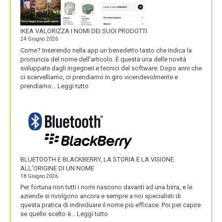
IKEA VALORIZZA I NOMI DEI SUOI PRODOTTI
24 Giugno 2026
Come? Inserendo nella app un benedetto tasto che indica la
pronuncia del nome dell’articolo. È questa una delle novità
sviluppate dagli ingegneri e tecnici del software. Dopo anni che
ci scervelliamo, ci prendiamo in giro vicendevolmente e
:
prendiamo…
Leggi tutto
IKEA
VALORIZZA
I
NOMI
DEI
SUOI
PRODOTTI
BLUETOOTH E BLACKBERRY, LA STORIA E LA VISIONE
ALL’ORIGINE DI UN NOME
18 Giugno 2026
Per fortuna non tutti i nomi nascono davanti ad una birra, e le
aziende si rivolgono ancora e sempre a noi specialisti di
questa pratica di individuare il nome più efficace. Poi per capire
:
se quello scelto è…
Leggi tutto