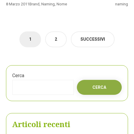
8 Marzo 2011
Brand
,
Naming
,
Nome
naming
Paginazione
1
2
SUCCESSIVI
degli
articoli
Cerca
CERCA
Articoli recenti