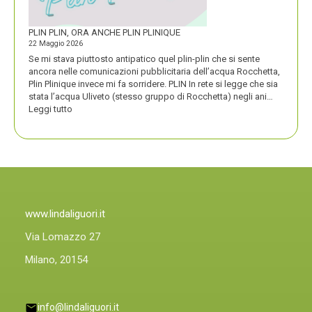
PLIN PLIN, ORA ANCHE PLIN PLINIQUE
22 Maggio 2026
Se mi stava piuttosto antipatico quel plin-plin che si sente
ancora nelle comunicazioni pubblicitaria dell’acqua Rocchetta,
Plin Plinique invece mi fa sorridere. PLIN In rete si legge che sia
stata l’acqua Uliveto (stesso gruppo di Rocchetta) negli ani…
:
Leggi tutto
PLIN
PLIN,
ORA
ANCHE
PLIN
PLINIQUE
www.lindaliguori.it
Via Lomazzo 27
Milano, 20154
info@lindaliguori.it