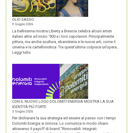
LA
VISIONE
ALL’ORIGINE
DI
OLIO SASSO
UN
9 Giugno 2026
NOME
La bellissima mostra Liberty a Brescia celebra alcuni artisti
italiani attivi ad inizio ‘900 e i loro capolavori. Principalmente
pittura, ma anche scultura, ebanisteria e le nuove arti, come il
cinema e la cartellonistica. Tra quest’ultima colpisce un’opera…
:
Leggi tutto
OLIO
SASSO
CON IL NUOVO LOGO DOLOMITI ENERGIA MOSTRA LA SUA
IDENTITÀ PIÚ FORTE
3 Giugno 2026
Per dichiarare la sua strategia ed essere al passo con i tempi
Dolomiti Energia si rinnova. Lo comunica in modo chiaro
attraverso il payoff di brand “Rinnovabili. Integrati.