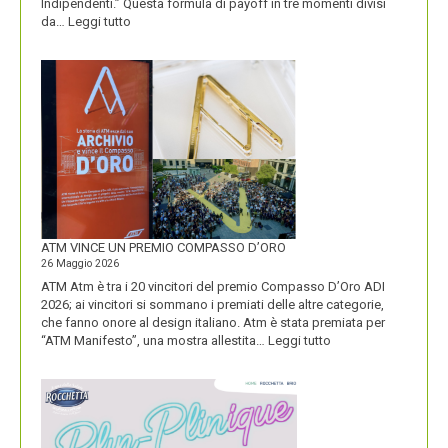
Indipendenti.” Questa formula di payoff in tre momenti divisi
:
da…
Leggi tutto
CON
IL
NUOVO
LOGO
DOLOMITI
ENERGIA
MOSTRA
LA
SUA
IDENTITÀ
PIÚ
FORTE
ATM VINCE UN PREMIO COMPASSO D’ORO
26 Maggio 2026
ATM Atm è tra i 20 vincitori del premio Compasso D’Oro ADI
2026; ai vincitori si sommano i premiati delle altre categorie,
che fanno onore al design italiano. Atm è stata premiata per
:
“ATM Manifesto”, una mostra allestita…
Leggi tutto
ATM
VINCE
UN
PREMIO
COMPASSO
D’ORO