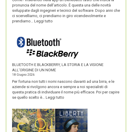
pronuncia del nome dell’articolo. È questa una delle novità
sviluppate dagli ingegneri e tecnici del software. Dopo anni che
ci scervelliamo, ci prendiamo in giro vicendevolmente e
:
prendiamo…
Leggi tutto
IKEA
VALORIZZA
I
NOMI
DEI
SUOI
PRODOTTI
BLUETOOTH E BLACKBERRY, LA STORIA E LA VISIONE
ALL’ORIGINE DI UN NOME
18 Giugno 2026
Per fortuna non tutti i nomi nascono davanti ad una birra, e le
aziende si rivolgono ancora e sempre a noi specialisti di
questa pratica di individuare il nome più efficace. Poi per capire
:
se quello scelto è…
Leggi tutto
BLUETOOTH
E
BLACKBERRY,
LA
STORIA
E