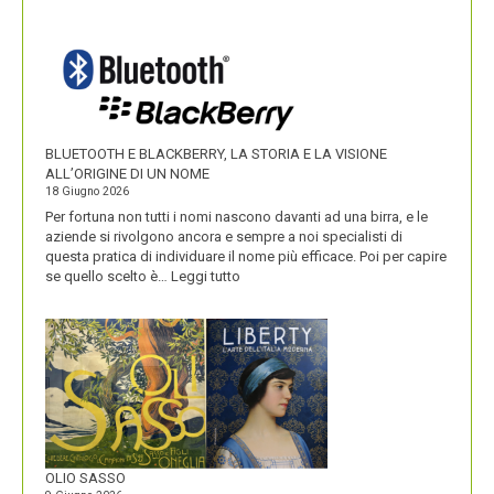
IKEA
VALORIZZA
I
NOMI
DEI
SUOI
PRODOTTI
BLUETOOTH E BLACKBERRY, LA STORIA E LA VISIONE
ALL’ORIGINE DI UN NOME
18 Giugno 2026
Per fortuna non tutti i nomi nascono davanti ad una birra, e le
aziende si rivolgono ancora e sempre a noi specialisti di
questa pratica di individuare il nome più efficace. Poi per capire
:
se quello scelto è…
Leggi tutto
BLUETOOTH
E
BLACKBERRY,
LA
STORIA
E
LA
VISIONE
ALL’ORIGINE
DI
OLIO SASSO
UN