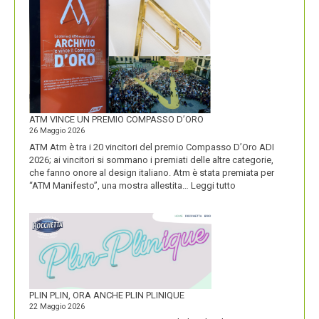
LOGO
DOLOMITI
ENERGIA
MOSTRA
LA
SUA
IDENTITÀ
PIÚ
FORTE
ATM VINCE UN PREMIO COMPASSO D’ORO
26 Maggio 2026
ATM Atm è tra i 20 vincitori del premio Compasso D’Oro ADI
2026; ai vincitori si sommano i premiati delle altre categorie,
che fanno onore al design italiano. Atm è stata premiata per
:
“ATM Manifesto”, una mostra allestita…
Leggi tutto
ATM
VINCE
UN
PREMIO
COMPASSO
D’ORO
PLIN PLIN, ORA ANCHE PLIN PLINIQUE
22 Maggio 2026