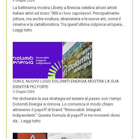
9 Giugno 2026
NOME
La bellissima mostra Liberty a Brescia celebra alcuni artisti
italiani attivi ad inizio ‘900 e i loro capolavori. Principalmente
pittura, ma anche scultura, ebanisteria e le nuove arti, come il
cinema e la cartellonistica. Tra quest’ultima colpisce un’opera…
:
Leggi tutto
OLIO
SASSO
CON IL NUOVO LOGO DOLOMITI ENERGIA MOSTRA LA SUA
IDENTITÀ PIÚ FORTE
3 Giugno 2026
Per dichiarare la sua strategia ed essere al passo con i tempi
Dolomiti Energia si rinnova. Lo comunica in modo chiaro
attraverso il payoff di brand “Rinnovabili. Integrati.
Indipendenti.” Questa formula di payoff in tre momenti divisi
:
da…
Leggi tutto
CON
IL
NUOVO