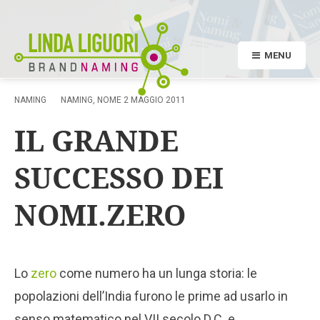
MENU
NAMING
NAMING
,
NOME
2 MAGGIO 2011
IL GRANDE
SUCCESSO DEI
NOMI.ZERO
Lo
zero
come numero ha un lunga storia: le
popolazioni dell’India furono le prime ad usarlo in
senso matematico nel VII secolo D.C. e