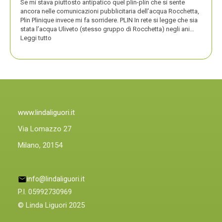
Se mi stava piuttosto antipatico quel plin-plin che si sente
ancora nelle comunicazioni pubblicitaria dell’acqua Rocchetta,
Plin Plinique invece mi fa sorridere. PLIN In rete si legge che sia
stata l’acqua Uliveto (stesso gruppo di Rocchetta) negli ani…
:
Leggi tutto
PLIN
PLIN,
ORA
ANCHE
PLIN
PLINIQUE
www.lindaliguori.it
Via Lomazzo 27
Milano, 20154
info@lindaliguori.it
P.I. 05992730969
© Linda Liguori 2025