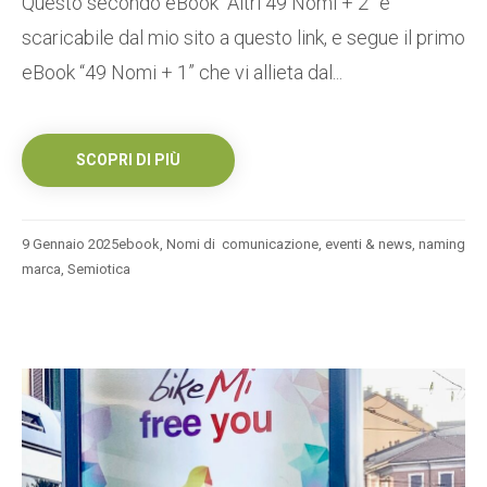
Questo secondo eBook “Altri 49 Nomi + 2” è
scaricabile dal mio sito a questo link, e segue il primo
eBook “49 Nomi + 1” che vi allieta dal...
SCOPRI DI PIÙ
9 Gennaio 2025
ebook
,
Nomi di
comunicazione
,
eventi & news
,
naming
marca
,
Semiotica