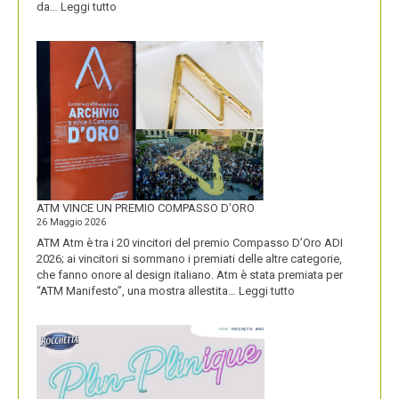
:
da…
Leggi tutto
CON
IL
NUOVO
LOGO
DOLOMITI
ENERGIA
MOSTRA
LA
SUA
IDENTITÀ
PIÚ
FORTE
ATM VINCE UN PREMIO COMPASSO D’ORO
26 Maggio 2026
ATM Atm è tra i 20 vincitori del premio Compasso D’Oro ADI
2026; ai vincitori si sommano i premiati delle altre categorie,
che fanno onore al design italiano. Atm è stata premiata per
:
“ATM Manifesto”, una mostra allestita…
Leggi tutto
ATM
VINCE
UN
PREMIO
COMPASSO
D’ORO