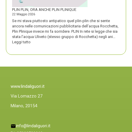
PLIN PLIN, ORA ANCHE PLIN PLINIQUE
22 Maggio 2026
Se mi stava piuttosto antipatico quel plin-plin che si sente
ancora nelle comunicazioni pubblicitaria dell’acqua Rocchetta,
Plin Plinique invece mi fa sorridere. PLIN In rete si legge che sia
stata l’acqua Uliveto (stesso gruppo di Rocchetta) negli ani…
:
Leggi tutto
PLIN
PLIN,
ORA
ANCHE
PLIN
PLINIQUE
www.lindaliguori.it
Via Lomazzo 27
Milano, 20154
info@lindaliguori.it