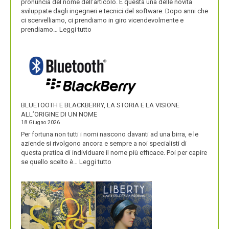
pronuncia del nome dell’articolo. È questa una delle novità
sviluppate dagli ingegneri e tecnici del software. Dopo anni che
ci scervelliamo, ci prendiamo in giro vicendevolmente e
:
prendiamo…
Leggi tutto
IKEA
VALORIZZA
I
NOMI
DEI
SUOI
PRODOTTI
BLUETOOTH E BLACKBERRY, LA STORIA E LA VISIONE
ALL’ORIGINE DI UN NOME
18 Giugno 2026
Per fortuna non tutti i nomi nascono davanti ad una birra, e le
aziende si rivolgono ancora e sempre a noi specialisti di
questa pratica di individuare il nome più efficace. Poi per capire
:
se quello scelto è…
Leggi tutto
BLUETOOTH
E
BLACKBERRY,
LA
STORIA
E
LA