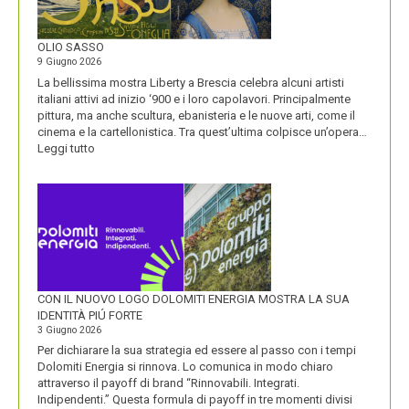
VISIONE
ALL’ORIGINE
DI
OLIO SASSO
UN
9 Giugno 2026
NOME
La bellissima mostra Liberty a Brescia celebra alcuni artisti
italiani attivi ad inizio ‘900 e i loro capolavori. Principalmente
pittura, ma anche scultura, ebanisteria e le nuove arti, come il
cinema e la cartellonistica. Tra quest’ultima colpisce un’opera…
:
Leggi tutto
OLIO
SASSO
CON IL NUOVO LOGO DOLOMITI ENERGIA MOSTRA LA SUA
IDENTITÀ PIÚ FORTE
3 Giugno 2026
Per dichiarare la sua strategia ed essere al passo con i tempi
Dolomiti Energia si rinnova. Lo comunica in modo chiaro
attraverso il payoff di brand “Rinnovabili. Integrati.
Indipendenti.” Questa formula di payoff in tre momenti divisi