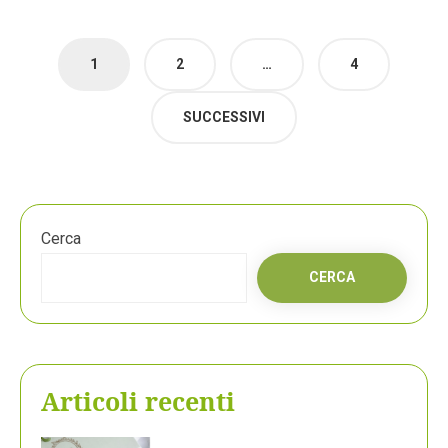
Paginazione
1
2
…
4
degli
articoli
SUCCESSIVI
Cerca
CERCA
Articoli recenti