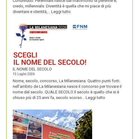
Condividuo. Perennials nasce dal matrimonio di perenne e,
credo, millennials. Diventità è quella che mi piace di più:
:
diventare e identità,…
Leggi tutto
CONDIVIDUO,
DIVENTITÀ
E
PERENNIALS
IL NOME DEL SECOLO
13 Luglio 2026
Nome, secolo, concorso, La Milanesiana. Quattro punti forti:
nell’ambito de La Milanesiana nasce il concorso per trovare il
nome del secolo. QUALE SECOLO Il secolo è quello che si è
:
chiuso più di 25 anni fa, secolo scorso…
Leggi tutto
IL
NOME
DEL
SECOLO