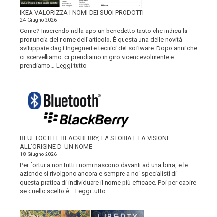
IKEA VALORIZZA I NOMI DEI SUOI PRODOTTI
24 Giugno 2026
Come? Inserendo nella app un benedetto tasto che indica la
pronuncia del nome dell’articolo. È questa una delle novità
sviluppate dagli ingegneri e tecnici del software. Dopo anni che
ci scervelliamo, ci prendiamo in giro vicendevolmente e
:
prendiamo…
Leggi tutto
IKEA
VALORIZZA
I
NOMI
DEI
SUOI
PRODOTTI
BLUETOOTH E BLACKBERRY, LA STORIA E LA VISIONE
ALL’ORIGINE DI UN NOME
18 Giugno 2026
Per fortuna non tutti i nomi nascono davanti ad una birra, e le
aziende si rivolgono ancora e sempre a noi specialisti di
questa pratica di individuare il nome più efficace. Poi per capire
:
se quello scelto è…
Leggi tutto
BLUETOOTH
E
BLACKBERRY,