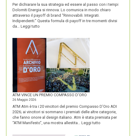
Per dichiarare la sua strategia ed essere al passo con i tempi
Dolomiti Energia si rinnova. Lo comunica in modo chiaro
attraverso il payoff di brand “Rinnovabili. Integrati.
Indipendenti.” Questa formula di payoff in tre momenti divisi
:
da…
Leggi tutto
CON
IL
NUOVO
LOGO
DOLOMITI
ENERGIA
MOSTRA
LA
SUA
IDENTITÀ
PIÚ
FORTE
ATM VINCE UN PREMIO COMPASSO D’ORO
26 Maggio 2026
ATM Atm è tra i 20 vincitori del premio Compasso D’Oro ADI
2026; ai vincitori si sommano i premiati delle altre categorie,
che fanno onore al design italiano. Atm è stata premiata per
:
“ATM Manifesto”, una mostra allestita…
Leggi tutto
ATM
VINCE