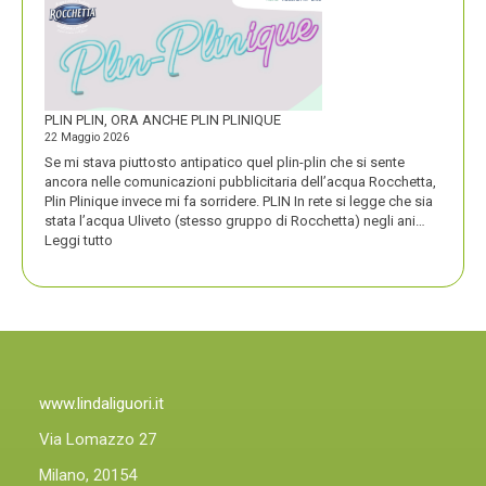
UN
PREMIO
COMPASSO
D’ORO
PLIN PLIN, ORA ANCHE PLIN PLINIQUE
22 Maggio 2026
Se mi stava piuttosto antipatico quel plin-plin che si sente
ancora nelle comunicazioni pubblicitaria dell’acqua Rocchetta,
Plin Plinique invece mi fa sorridere. PLIN In rete si legge che sia
stata l’acqua Uliveto (stesso gruppo di Rocchetta) negli ani…
:
Leggi tutto
PLIN
PLIN,
ORA
ANCHE
PLIN
PLINIQUE
www.lindaliguori.it
Via Lomazzo 27
Milano, 20154