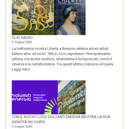
LA
STORIA
E
LA
VISIONE
ALL’ORIGINE
DI
OLIO SASSO
UN
9 Giugno 2026
NOME
La bellissima mostra Liberty a Brescia celebra alcuni artisti
italiani attivi ad inizio ‘900 e i loro capolavori. Principalmente
pittura, ma anche scultura, ebanisteria e le nuove arti, come il
cinema e la cartellonistica. Tra quest’ultima colpisce un’opera…
:
Leggi tutto
OLIO
SASSO
CON IL NUOVO LOGO DOLOMITI ENERGIA MOSTRA LA SUA
IDENTITÀ PIÚ FORTE
3 Giugno 2026