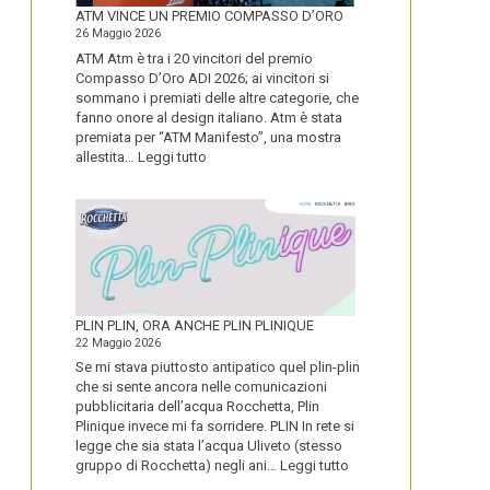
FORTE
ATM VINCE UN PREMIO COMPASSO D’ORO
26 Maggio 2026
ATM Atm è tra i 20 vincitori del premio
Compasso D’Oro ADI 2026; ai vincitori si
sommano i premiati delle altre categorie, che
fanno onore al design italiano. Atm è stata
premiata per “ATM Manifesto”, una mostra
:
allestita…
Leggi tutto
ATM
VINCE
UN
PREMIO
COMPASSO
D’ORO
PLIN PLIN, ORA ANCHE PLIN PLINIQUE
22 Maggio 2026
Se mi stava piuttosto antipatico quel plin-plin
che si sente ancora nelle comunicazioni
pubblicitaria dell’acqua Rocchetta, Plin
Plinique invece mi fa sorridere. PLIN In rete si
legge che sia stata l’acqua Uliveto (stesso
:
gruppo di Rocchetta) negli ani…
Leggi tutto
PLIN