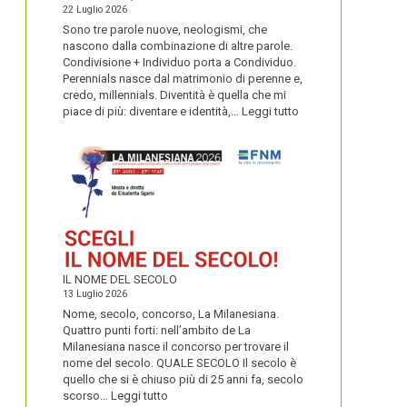
22 Luglio 2026
Sono tre parole nuove, neologismi, che
nascono dalla combinazione di altre parole.
Condivisione + Individuo porta a Condividuo.
Perennials nasce dal matrimonio di perenne e,
credo, millennials. Diventità è quella che mi
:
piace di più: diventare e identità,…
Leggi tutto
CONDIVIDUO,
DIVENTITÀ
E
PERENNIALS
IL NOME DEL SECOLO
13 Luglio 2026
Nome, secolo, concorso, La Milanesiana.
Quattro punti forti: nell’ambito de La
Milanesiana nasce il concorso per trovare il
nome del secolo. QUALE SECOLO Il secolo è
quello che si è chiuso più di 25 anni fa, secolo
:
scorso…
Leggi tutto