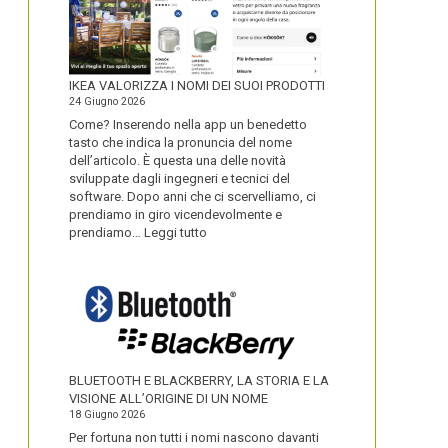
IKEA VALORIZZA I NOMI DEI SUOI PRODOTTI
24 Giugno 2026
Come? Inserendo nella app un benedetto
tasto che indica la pronuncia del nome
dell’articolo. È questa una delle novità
sviluppate dagli ingegneri e tecnici del
software. Dopo anni che ci scervelliamo, ci
prendiamo in giro vicendevolmente e
:
prendiamo…
Leggi tutto
IKEA
VALORIZZA
I
NOMI
DEI
SUOI
PRODOTTI
BLUETOOTH E BLACKBERRY, LA STORIA E LA
VISIONE ALL’ORIGINE DI UN NOME
18 Giugno 2026
Per fortuna non tutti i nomi nascono davanti