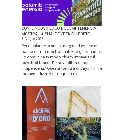
CON IL NUOVO LOGO DOLOMITI ENERGIA
MOSTRA LA SUA IDENTITÀ PIÚ FORTE
3 Giugno 2026
Per dichiarare la sua strategia ed essere al
passo con i tempi Dolomiti Energia si rinnova.
Lo comunica in modo chiaro attraverso il
payoff di brand “Rinnovabili. Integrati.
Indipendenti.” Questa formula di payoff in tre
:
momenti divisi da…
Leggi tutto
CON
IL
NUOVO
LOGO
DOLOMITI
ENERGIA
MOSTRA
LA
SUA
IDENTITÀ
PIÚ