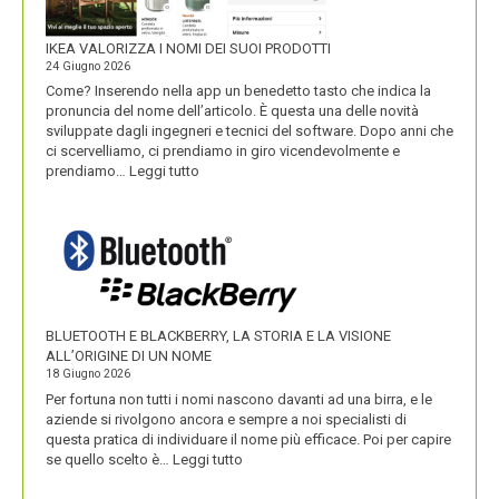
IKEA VALORIZZA I NOMI DEI SUOI PRODOTTI
24 Giugno 2026
Come? Inserendo nella app un benedetto tasto che indica la
pronuncia del nome dell’articolo. È questa una delle novità
sviluppate dagli ingegneri e tecnici del software. Dopo anni che
ci scervelliamo, ci prendiamo in giro vicendevolmente e
:
prendiamo…
Leggi tutto
IKEA
VALORIZZA
I
NOMI
DEI
SUOI
PRODOTTI
BLUETOOTH E BLACKBERRY, LA STORIA E LA VISIONE
ALL’ORIGINE DI UN NOME
18 Giugno 2026
Per fortuna non tutti i nomi nascono davanti ad una birra, e le
aziende si rivolgono ancora e sempre a noi specialisti di
questa pratica di individuare il nome più efficace. Poi per capire
:
se quello scelto è…
Leggi tutto
BLUETOOTH
E