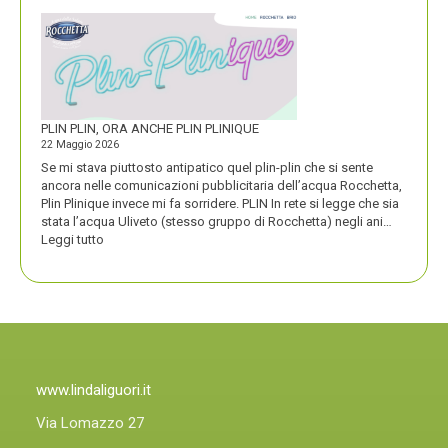
VINCE
UN
PREMIO
COMPASSO
D’ORO
PLIN PLIN, ORA ANCHE PLIN PLINIQUE
22 Maggio 2026
Se mi stava piuttosto antipatico quel plin-plin che si sente
ancora nelle comunicazioni pubblicitaria dell’acqua Rocchetta,
Plin Plinique invece mi fa sorridere. PLIN In rete si legge che sia
stata l’acqua Uliveto (stesso gruppo di Rocchetta) negli ani…
:
Leggi tutto
PLIN
PLIN,
ORA
ANCHE
PLIN
PLINIQUE
www.lindaliguori.it
Via Lomazzo 27