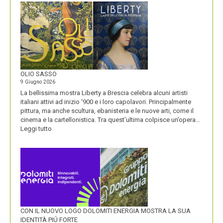
BLACKBERRY,
LA
STORIA
E
LA
VISIONE
ALL’ORIGINE
DI
OLIO SASSO
UN
9 Giugno 2026
NOME
La bellissima mostra Liberty a Brescia celebra alcuni artisti
italiani attivi ad inizio ‘900 e i loro capolavori. Principalmente
pittura, ma anche scultura, ebanisteria e le nuove arti, come il
cinema e la cartellonistica. Tra quest’ultima colpisce un’opera…
:
Leggi tutto
OLIO
SASSO
CON IL NUOVO LOGO DOLOMITI ENERGIA MOSTRA LA SUA
IDENTITÀ PIÚ FORTE