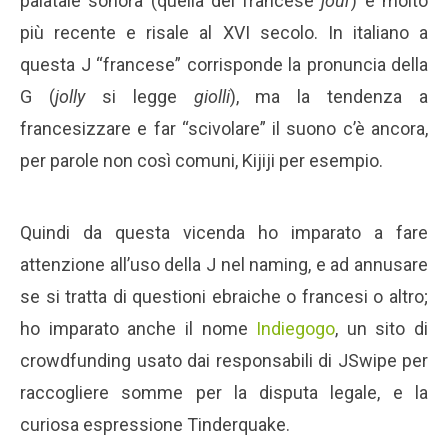
palatale sonora (quella del francese
jour
) è molto
più recente e risale al XVI secolo. In italiano a
questa J “francese” corrisponde la pronuncia della
G (
jolly
si legge
giolli
), ma la tendenza a
francesizzare e far “scivolare” il suono c’è ancora,
per parole non così comuni, Kijiji per esempio.
Quindi da questa vicenda ho imparato a fare
attenzione all’uso della J nel naming, e ad annusare
se si tratta di questioni ebraiche o francesi o altro;
ho imparato anche il nome
Indiegogo
, un sito di
crowdfunding usato dai responsabili di JSwipe per
raccogliere somme per la disputa legale, e la
curiosa espressione Tinderquake.