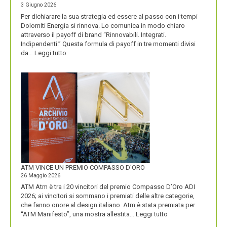
3 Giugno 2026
Per dichiarare la sua strategia ed essere al passo con i tempi
Dolomiti Energia si rinnova. Lo comunica in modo chiaro
attraverso il payoff di brand “Rinnovabili. Integrati.
Indipendenti.” Questa formula di payoff in tre momenti divisi
:
da…
Leggi tutto
CON
IL
NUOVO
LOGO
DOLOMITI
ENERGIA
MOSTRA
LA
SUA
IDENTITÀ
PIÚ
FORTE
ATM VINCE UN PREMIO COMPASSO D’ORO
26 Maggio 2026
ATM Atm è tra i 20 vincitori del premio Compasso D’Oro ADI
2026; ai vincitori si sommano i premiati delle altre categorie,
che fanno onore al design italiano. Atm è stata premiata per
:
“ATM Manifesto”, una mostra allestita…
Leggi tutto
ATM