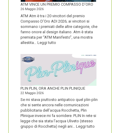
FORTE
ATM VINCE UN PREMIO COMPASSO D’ORO
26 Maggio 2026
ATM Atm è tra i 20 vincitori del premio
Compasso D’Oro ADI 2026; ai vincitori si
sommano i premiati delle altre categorie, che
fanno onore al design italiano. Atm è stata
premiata per “ATM Manifesto”, una mostra
:
allestita…
Leggi tutto
ATM
VINCE
UN
PREMIO
COMPASSO
D’ORO
PLIN PLIN, ORA ANCHE PLIN PLINIQUE
22 Maggio 2026
Se mi stava piuttosto antipatico quel plin-plin
che si sente ancora nelle comunicazioni
pubblicitaria dell’acqua Rocchetta, Plin
Plinique invece mi fa sorridere. PLIN In rete si
legge che sia stata l’acqua Uliveto (stesso
:
gruppo di Rocchetta) negli ani…
Leggi tutto
PLIN