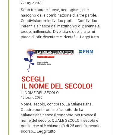
22 Luglio 2026
Sono tre parole nuove, neologismi, che
nascono dalla combinazione di altre parole.
Condivisione + Individuo porta a Condividuo.
Perennials nasce dal matrimonio di perenne e,
credo, millennials. Diventità è quella che mi
:
piace di più: diventare e identità,…
Leggi tutto
CONDIVIDUO,
DIVENTITÀ
E
PERENNIALS
IL NOME DEL SECOLO
13 Luglio 2026
Nome, secolo, concorso, La Milanesiana.
Quattro punti forti: nell’ambito de La
Milanesiana nasce il concorso per trovare il
nome del secolo. QUALE SECOLO Il secolo è
quello che si è chiuso più di 25 anni fa, secolo
:
scorso…
Leggi tutto