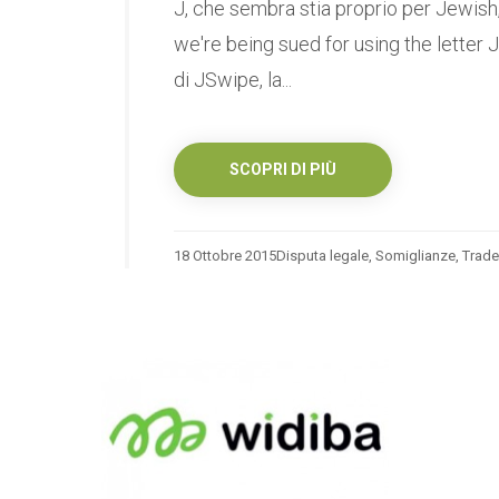
J, che sembra stia proprio per Jewish, e
we're being sued for using the letter 
di JSwipe, la...
SCOPRI DI PIÙ
18 Ottobre 2015
Disputa legale
,
Somiglianze
,
Trad