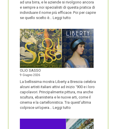
ad una birra, e le aziende si rivolgono ancora
e sempre a noi specialisti di questa pratica di
individuare il nome più efficace. Poi per capire
:
se quello scelto è…
Leggi tutto
BLUETOOTH
E
BLACKBERRY,
LA
STORIA
E
LA
VISIONE
ALL’ORIGINE
DI
OLIO SASSO
UN
9 Giugno 2026
NOME
La bellissima mostra Liberty a Brescia celebra
alcuni artisti italiani attivi ad inizio ‘900 e i loro
capolavori. Principalmente pittura, ma anche
scultura, ebanisteria e le nuove arti, come il
cinema e la cartellonistica. Tra quest’ultima
:
colpisce un’opera…
Leggi tutto
OLIO
SASSO