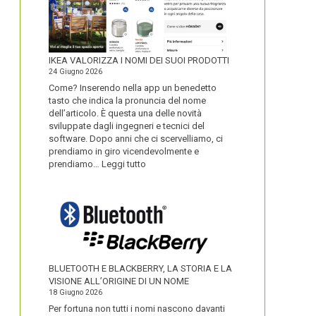
IKEA VALORIZZA I NOMI DEI SUOI PRODOTTI
24 Giugno 2026
Come? Inserendo nella app un benedetto
tasto che indica la pronuncia del nome
dell’articolo. È questa una delle novità
sviluppate dagli ingegneri e tecnici del
software. Dopo anni che ci scervelliamo, ci
prendiamo in giro vicendevolmente e
:
prendiamo…
Leggi tutto
IKEA
VALORIZZA
I
NOMI
DEI
SUOI
PRODOTTI
BLUETOOTH E BLACKBERRY, LA STORIA E LA
VISIONE ALL’ORIGINE DI UN NOME
18 Giugno 2026
Per fortuna non tutti i nomi nascono davanti