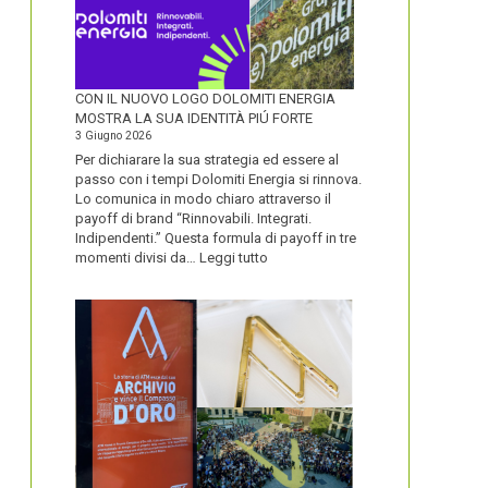
CON IL NUOVO LOGO DOLOMITI ENERGIA
MOSTRA LA SUA IDENTITÀ PIÚ FORTE
3 Giugno 2026
Per dichiarare la sua strategia ed essere al
passo con i tempi Dolomiti Energia si rinnova.
Lo comunica in modo chiaro attraverso il
payoff di brand “Rinnovabili. Integrati.
Indipendenti.” Questa formula di payoff in tre
:
momenti divisi da…
Leggi tutto
CON
IL
NUOVO
LOGO
DOLOMITI
ENERGIA
MOSTRA
LA
SUA
IDENTITÀ
PIÚ