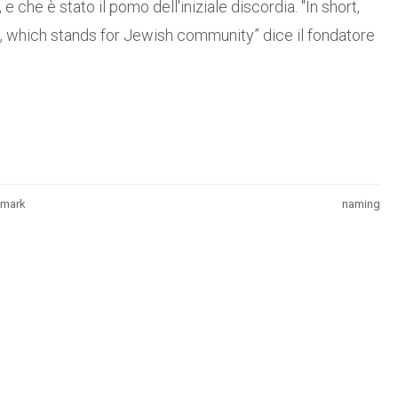
 che è stato il pomo dell'iniziale discordia. "In short,
J, which stands for Jewish community” dice il fondatore
emark
naming