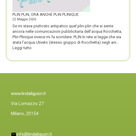
D’ORO
PLIN PLIN, ORA ANCHE PLIN PLINIQUE
22 Maggio 2026
Se mi stava piuttosto antipatico quel plin-plin che si sente
ancora nelle comunicazioni pubblicitaria dell’acqua Rocchetta,
Plin Plinique invece mi fa sorridere. PLIN In rete si legge che sia
stata l’acqua Uliveto (stesso gruppo di Rocchetta) negli ani…
:
Leggi tutto
PLIN
PLIN,
ORA
ANCHE
PLIN
PLINIQUE
www.lindaliguori.it
Via Lomazzo 27
Milano, 20154
info@lindaliguori.it