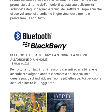
Come? Inserendo nella app un benedetto tasto che indica la
pronuncia del nome dell’articolo. È questa una delle novità
sviluppate dagli ingegneri e tecnici del software. Dopo anni che
ci scervelliamo, ci prendiamo in giro vicendevolmente e
:
prendiamo…
Leggi tutto
IKEA
VALORIZZA
I
NOMI
DEI
SUOI
PRODOTTI
BLUETOOTH E BLACKBERRY, LA STORIA E LA VISIONE
ALL’ORIGINE DI UN NOME
18 Giugno 2026
Per fortuna non tutti i nomi nascono davanti ad una birra, e le
aziende si rivolgono ancora e sempre a noi specialisti di
questa pratica di individuare il nome più efficace. Poi per capire
:
se quello scelto è…
Leggi tutto
BLUETOOTH
E
BLACKBERRY,
LA
STORIA
E