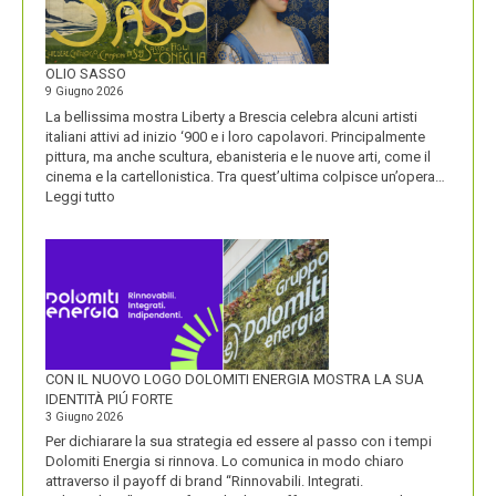
LA
VISIONE
ALL’ORIGINE
DI
OLIO SASSO
UN
9 Giugno 2026
NOME
La bellissima mostra Liberty a Brescia celebra alcuni artisti
italiani attivi ad inizio ‘900 e i loro capolavori. Principalmente
pittura, ma anche scultura, ebanisteria e le nuove arti, come il
cinema e la cartellonistica. Tra quest’ultima colpisce un’opera…
:
Leggi tutto
OLIO
SASSO
CON IL NUOVO LOGO DOLOMITI ENERGIA MOSTRA LA SUA
IDENTITÀ PIÚ FORTE
3 Giugno 2026
Per dichiarare la sua strategia ed essere al passo con i tempi
Dolomiti Energia si rinnova. Lo comunica in modo chiaro
attraverso il payoff di brand “Rinnovabili. Integrati.