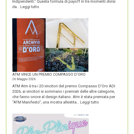
Indipendenti.” Questa formula di payoff in tre momenti divisi
:
da…
Leggi tutto
CON
IL
NUOVO
LOGO
DOLOMITI
ENERGIA
MOSTRA
LA
SUA
IDENTITÀ
PIÚ
FORTE
ATM VINCE UN PREMIO COMPASSO D’ORO
26 Maggio 2026
ATM Atm è tra i 20 vincitori del premio Compasso D’Oro ADI
2026; ai vincitori si sommano i premiati delle altre categorie,
che fanno onore al design italiano. Atm è stata premiata per
:
“ATM Manifesto”, una mostra allestita…
Leggi tutto
ATM
VINCE
UN
PREMIO
COMPASSO