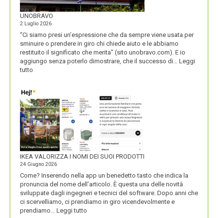
UNOBRAVO
2 Luglio 2026
“Ci siamo presi un’espressione che da sempre viene usata per
sminuire o prendere in giro chi chiede aiuto e le abbiamo
restituito il significato che merita” (sito unobravo.com). E io
aggiungo senza poterlo dimostrare, che il successo di…
Leggi
:
tutto
UNOBRAVO
IKEA VALORIZZA I NOMI DEI SUOI PRODOTTI
24 Giugno 2026
Come? Inserendo nella app un benedetto tasto che indica la
pronuncia del nome dell’articolo. È questa una delle novità
sviluppate dagli ingegneri e tecnici del software. Dopo anni che
ci scervelliamo, ci prendiamo in giro vicendevolmente e
:
prendiamo…
Leggi tutto