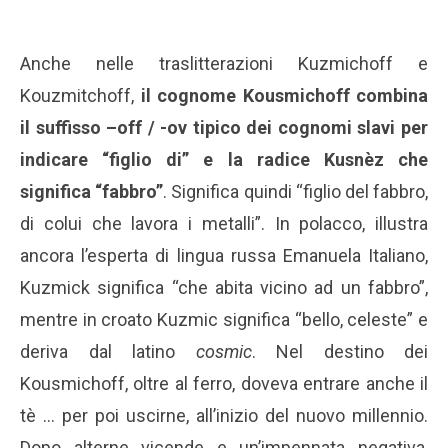
Anche nelle traslitterazioni Kuzmichoff e
Kouzmitchoff,
il cognome Kousmichoff combina
il suffisso –off / -ov tipico dei cognomi slavi per
indicare “figlio di” e la radice Kusnèz che
significa “fabbro”
. Significa quindi “figlio del fabbro,
di colui che lavora i metalli”. In polacco, illustra
ancora l’esperta di lingua russa Emanuela Italiano,
Kuzmick significa “che abita vicino ad un fabbro”,
mentre in croato Kuzmic significa “bello, celeste” e
deriva dal latino
cosmic
. Nel destino dei
Kousmichoff, oltre al ferro, doveva entrare anche il
tè … per poi uscirne, all’inizio del nuovo millennio.
Dopo alterne vicende e un’impennata negativa,