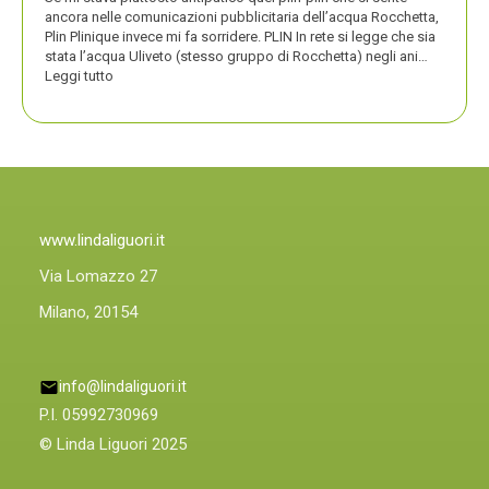
ancora nelle comunicazioni pubblicitaria dell’acqua Rocchetta,
Plin Plinique invece mi fa sorridere. PLIN In rete si legge che sia
stata l’acqua Uliveto (stesso gruppo di Rocchetta) negli ani…
:
Leggi tutto
PLIN
PLIN,
ORA
ANCHE
PLIN
PLINIQUE
www.lindaliguori.it
Via Lomazzo 27
Milano, 20154
info@lindaliguori.it
P.I. 05992730969
© Linda Liguori 2025