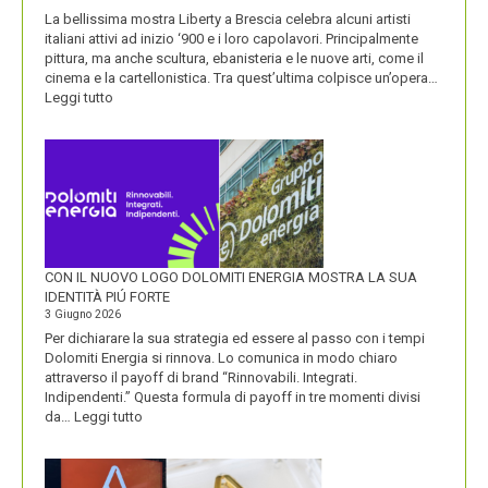
NOME
La bellissima mostra Liberty a Brescia celebra alcuni artisti
italiani attivi ad inizio ‘900 e i loro capolavori. Principalmente
pittura, ma anche scultura, ebanisteria e le nuove arti, come il
cinema e la cartellonistica. Tra quest’ultima colpisce un’opera…
:
Leggi tutto
OLIO
SASSO
CON IL NUOVO LOGO DOLOMITI ENERGIA MOSTRA LA SUA
IDENTITÀ PIÚ FORTE
3 Giugno 2026
Per dichiarare la sua strategia ed essere al passo con i tempi
Dolomiti Energia si rinnova. Lo comunica in modo chiaro
attraverso il payoff di brand “Rinnovabili. Integrati.
Indipendenti.” Questa formula di payoff in tre momenti divisi
:
da…
Leggi tutto
CON
IL
NUOVO