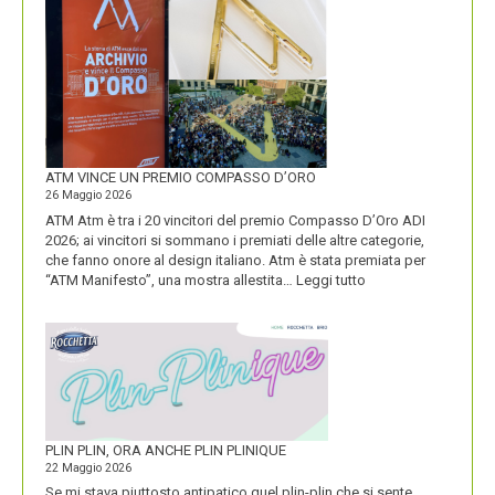
LOGO
DOLOMITI
ENERGIA
MOSTRA
LA
SUA
IDENTITÀ
PIÚ
FORTE
ATM VINCE UN PREMIO COMPASSO D’ORO
26 Maggio 2026
ATM Atm è tra i 20 vincitori del premio Compasso D’Oro ADI
2026; ai vincitori si sommano i premiati delle altre categorie,
che fanno onore al design italiano. Atm è stata premiata per
:
“ATM Manifesto”, una mostra allestita…
Leggi tutto
ATM
VINCE
UN
PREMIO
COMPASSO
D’ORO
PLIN PLIN, ORA ANCHE PLIN PLINIQUE
22 Maggio 2026
Se mi stava piuttosto antipatico quel plin-plin che si sente