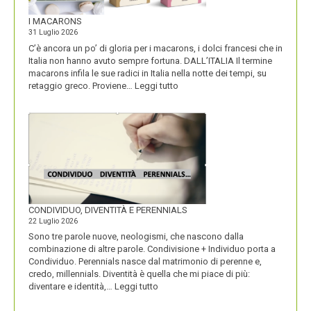
I MACARONS
31 Luglio 2026
C’è ancora un po’ di gloria per i macarons, i dolci francesi che in
Italia non hanno avuto sempre fortuna. DALL’ITALIA Il termine
macarons infila le sue radici in Italia nella notte dei tempi, su
:
retaggio greco. Proviene…
Leggi tutto
I
MACARONS
CONDIVIDUO, DIVENTITÀ E PERENNIALS
22 Luglio 2026
Sono tre parole nuove, neologismi, che nascono dalla
combinazione di altre parole. Condivisione + Individuo porta a
Condividuo. Perennials nasce dal matrimonio di perenne e,
credo, millennials. Diventità è quella che mi piace di più:
:
diventare e identità,…
Leggi tutto
CONDIVIDUO,
DIVENTITÀ