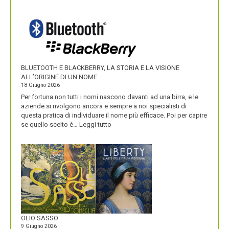
IKEA
VALORIZZA
I
NOMI
DEI
SUOI
PRODOTTI
BLUETOOTH E BLACKBERRY, LA STORIA E LA VISIONE
ALL’ORIGINE DI UN NOME
18 Giugno 2026
Per fortuna non tutti i nomi nascono davanti ad una birra, e le
aziende si rivolgono ancora e sempre a noi specialisti di
questa pratica di individuare il nome più efficace. Poi per capire
:
se quello scelto è…
Leggi tutto
BLUETOOTH
E
BLACKBERRY,
LA
STORIA
E
LA
VISIONE
ALL’ORIGINE
DI
OLIO SASSO
UN
9 Giugno 2026