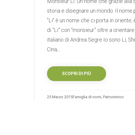
Monsieur Li. Un nome che grazie alla 
storia e disegnare un mondo. Il nome pa
"Li" è un nome che ci porta in oriente,
di “Li” con “monsieur” oltre a orientar
italiano di Andrea Segre Io sono Li, Sh
Cina,...
SCOPRI DI PIÙ
25 Marzo 2015
Famiglia di nomi
,
Patronimico