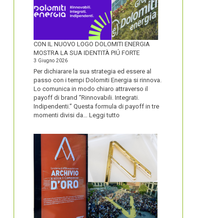
CON IL NUOVO LOGO DOLOMITI ENERGIA
MOSTRA LA SUA IDENTITÀ PIÚ FORTE
3 Giugno 2026
Per dichiarare la sua strategia ed essere al
passo con i tempi Dolomiti Energia si rinnova.
Lo comunica in modo chiaro attraverso il
payoff di brand “Rinnovabili. Integrati.
Indipendenti.” Questa formula di payoff in tre
:
momenti divisi da…
Leggi tutto
CON
IL
NUOVO
LOGO
DOLOMITI
ENERGIA
MOSTRA
LA
SUA
IDENTITÀ
PIÚ