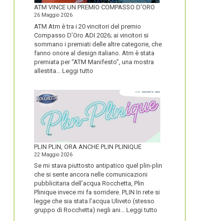
FORTE
ATM VINCE UN PREMIO COMPASSO D’ORO
26 Maggio 2026
ATM Atm è tra i 20 vincitori del premio
Compasso D’Oro ADI 2026; ai vincitori si
sommano i premiati delle altre categorie, che
fanno onore al design italiano. Atm è stata
premiata per “ATM Manifesto”, una mostra
:
allestita…
Leggi tutto
ATM
VINCE
UN
PREMIO
COMPASSO
D’ORO
PLIN PLIN, ORA ANCHE PLIN PLINIQUE
22 Maggio 2026
Se mi stava piuttosto antipatico quel plin-plin
che si sente ancora nelle comunicazioni
pubblicitaria dell’acqua Rocchetta, Plin
Plinique invece mi fa sorridere. PLIN In rete si
legge che sia stata l’acqua Uliveto (stesso
:
gruppo di Rocchetta) negli ani…
Leggi tutto
PLIN