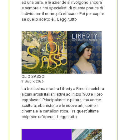
ad una birra, e le aziende si rivolgono ancora
e sempre a noi specialisti di questa pratica di
individuare il nome più efficace. Poi per capire
:
se quello scelto è…
Leggi tutto
BLUETOOTH
E
BLACKBERRY,
LA
STORIA
E
LA
VISIONE
ALL’ORIGINE
DI
OLIO SASSO
UN
9 Giugno 2026
NOME
La bellissima mostra Liberty a Brescia celebra
alcuni artisti italiani attivi ad inizio ‘900 e i loro
capolavori. Principalmente pittura, ma anche
scultura, ebanisteria e le nuove arti, come il
cinema e la cartellonistica. Tra quest’ultima
:
colpisce un’opera…
Leggi tutto
OLIO
SASSO