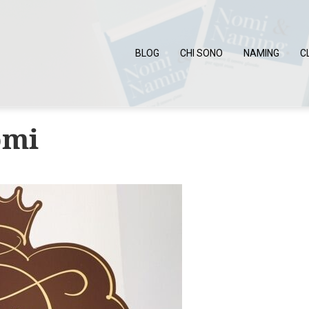
BLOG
CHI SONO
NAMING
C
omi