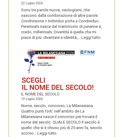
22 Luglio 2026
Sono tre parole nuove, neologismi, che
nascono dalla combinazione di altre parole.
Condivisione + Individuo porta a Condividuo.
Perennials nasce dal matrimonio di perenne e,
credo, millennials. Diventità è quella che mi
:
piace di più: diventare e identità,…
Leggi tutto
CONDIVIDUO,
DIVENTITÀ
E
PERENNIALS
IL NOME DEL SECOLO
13 Luglio 2026
Nome, secolo, concorso, La Milanesiana.
Quattro punti forti: nell’ambito de La
Milanesiana nasce il concorso per trovare il
nome del secolo. QUALE SECOLO Il secolo è
quello che si è chiuso più di 25 anni fa, secolo
:
scorso…
Leggi tutto