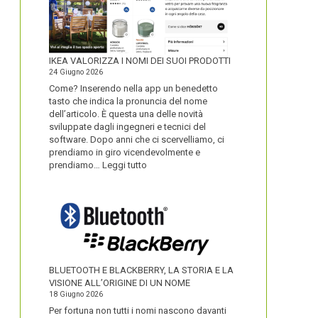
IKEA VALORIZZA I NOMI DEI SUOI PRODOTTI
24 Giugno 2026
Come? Inserendo nella app un benedetto
tasto che indica la pronuncia del nome
dell’articolo. È questa una delle novità
sviluppate dagli ingegneri e tecnici del
software. Dopo anni che ci scervelliamo, ci
prendiamo in giro vicendevolmente e
:
prendiamo…
Leggi tutto
IKEA
VALORIZZA
I
NOMI
DEI
SUOI
PRODOTTI
BLUETOOTH E BLACKBERRY, LA STORIA E LA
VISIONE ALL’ORIGINE DI UN NOME
18 Giugno 2026
Per fortuna non tutti i nomi nascono davanti