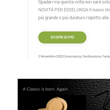
Spadari ma questa volta non sarà so
NOVITÁ PER ESSELUNGA Il nuovo store 
più grande e più duraturo rispetto alla..
SCOPRI DI PIÙ
2 Novembre 2022
Consonanza
,
Declinazione
,
Famig