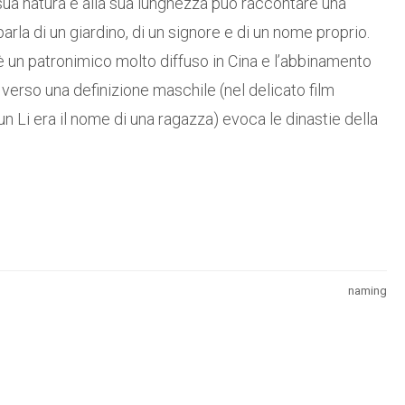
sua natura e alla sua lunghezza può raccontare una
rla di un giardino, di un signore e di un nome proprio.
 è un patronimico molto diffuso in Cina e l’abbinamento
e verso una definizione maschile (nel delicato film
un Li era il nome di una ragazza) evoca le dinastie della
naming