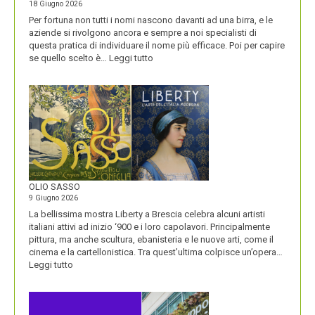
18 Giugno 2026
Per fortuna non tutti i nomi nascono davanti ad una birra, e le
aziende si rivolgono ancora e sempre a noi specialisti di
questa pratica di individuare il nome più efficace. Poi per capire
:
se quello scelto è…
Leggi tutto
BLUETOOTH
E
BLACKBERRY,
LA
STORIA
E
LA
VISIONE
ALL’ORIGINE
DI
OLIO SASSO
UN
9 Giugno 2026
NOME
La bellissima mostra Liberty a Brescia celebra alcuni artisti
italiani attivi ad inizio ‘900 e i loro capolavori. Principalmente
pittura, ma anche scultura, ebanisteria e le nuove arti, come il
cinema e la cartellonistica. Tra quest’ultima colpisce un’opera…
:
Leggi tutto
OLIO
SASSO