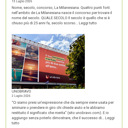
13 Luglio 2026
Nome, secolo, concorso, La Milanesiana. Quattro punti forti:
nell’ambito de La Milanesiana nasce il concorso per trovare il
nome del secolo. QUALE SECOLO Il secolo è quello che si è
:
chiuso più di 25 anni fa, secolo scorso…
Leggi tutto
IL
NOME
DEL
SECOLO
UNOBRAVO
2 Luglio 2026
“Ci siamo presi un’espressione che da sempre viene usata per
sminuire o prendere in giro chi chiede aiuto e le abbiamo
restituito il significato che merita” (sito unobravo.com). E io
aggiungo senza poterlo dimostrare, che il successo di…
Leggi
:
tutto
UNOBRAVO