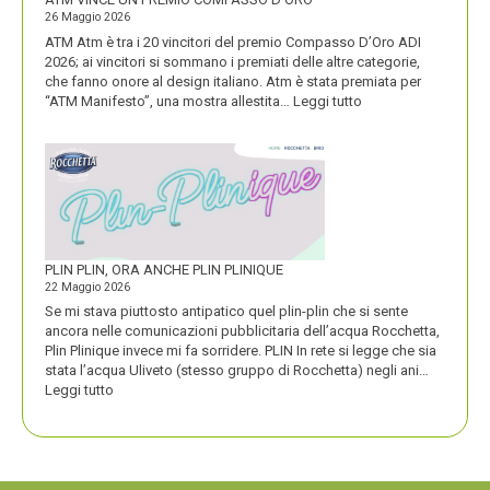
26 Maggio 2026
ATM Atm è tra i 20 vincitori del premio Compasso D’Oro ADI
2026; ai vincitori si sommano i premiati delle altre categorie,
che fanno onore al design italiano. Atm è stata premiata per
:
“ATM Manifesto”, una mostra allestita…
Leggi tutto
ATM
VINCE
UN
PREMIO
COMPASSO
D’ORO
PLIN PLIN, ORA ANCHE PLIN PLINIQUE
22 Maggio 2026
Se mi stava piuttosto antipatico quel plin-plin che si sente
ancora nelle comunicazioni pubblicitaria dell’acqua Rocchetta,
Plin Plinique invece mi fa sorridere. PLIN In rete si legge che sia
stata l’acqua Uliveto (stesso gruppo di Rocchetta) negli ani…
:
Leggi tutto
PLIN
PLIN,
ORA
ANCHE
PLIN