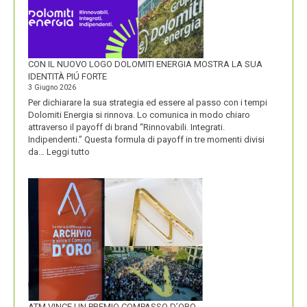
CON IL NUOVO LOGO DOLOMITI ENERGIA MOSTRA LA SUA
IDENTITÀ PIÚ FORTE
3 Giugno 2026
Per dichiarare la sua strategia ed essere al passo con i tempi
Dolomiti Energia si rinnova. Lo comunica in modo chiaro
attraverso il payoff di brand “Rinnovabili. Integrati.
Indipendenti.” Questa formula di payoff in tre momenti divisi
:
da…
Leggi tutto
CON
IL
NUOVO
LOGO
DOLOMITI
ENERGIA
MOSTRA
LA
SUA
IDENTITÀ
PIÚ
FORTE
ATM VINCE UN PREMIO COMPASSO D’ORO