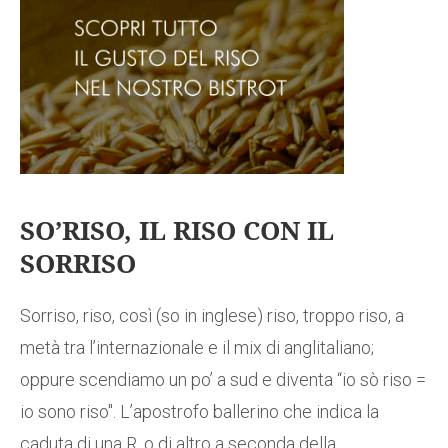
SO’RISO, IL RISO CON IL
SORRISO
Sorriso, riso, così (so in inglese) riso, troppo riso, a
metà tra l’internazionale e il mix di anglitaliano;
oppure scendiamo un po’ a sud e diventa “io sò riso =
io sono riso". L’apostrofo ballerino che indica la
caduta di una R, o di altro a seconda della