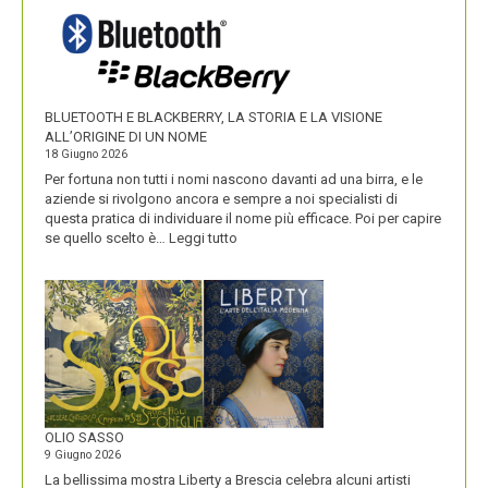
I
NOMI
DEI
SUOI
PRODOTTI
BLUETOOTH E BLACKBERRY, LA STORIA E LA VISIONE
ALL’ORIGINE DI UN NOME
18 Giugno 2026
Per fortuna non tutti i nomi nascono davanti ad una birra, e le
aziende si rivolgono ancora e sempre a noi specialisti di
questa pratica di individuare il nome più efficace. Poi per capire
:
se quello scelto è…
Leggi tutto
BLUETOOTH
E
BLACKBERRY,
LA
STORIA
E
LA
VISIONE
ALL’ORIGINE
DI
OLIO SASSO
UN
9 Giugno 2026
NOME
La bellissima mostra Liberty a Brescia celebra alcuni artisti