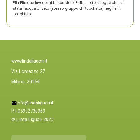
Plin Plinique invece mi fa sorridere. PLIN In rete si legge che sia
stata l’acqua Uliveto (stesso gruppo di Rocchetta) negli ani…
:
Leggi tutto
PLIN
PLIN,
ORA
ANCHE
PLIN
PLINIQUE
www.lindaliguori.it
Via Lomazzo 27
Milano, 20154
info@lindaliguori.it
P.I. 05992730969
© Linda Liguori 2025