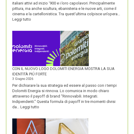
italiani attivi ad inizio ‘900 e i loro capolavori. Principalmente
pittura, ma anche scultura, ebanisteria e le nuove arti, come il
cinema e la cartellonistica. Tra quest’ultima colpisce un’opera…
:
Leggi tutto
OLIO
SASSO
CON IL NUOVO LOGO DOLOMITI ENERGIA MOSTRA LA SUA
IDENTITÀ PIÚ FORTE
3 Giugno 2026
Per dichiarare la sua strategia ed essere al passo con i tempi
Dolomiti Energia si rinnova. Lo comunica in modo chiaro
attraverso il payoff di brand “Rinnovabili. Integrati.
Indipendenti.” Questa formula di payoff in tre momenti divisi
:
da…
Leggi tutto
CON
IL
NUOVO
LOGO
DOLOMITI