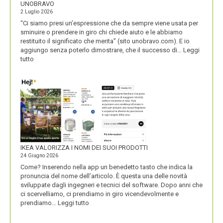
UNOBRAVO
2 Luglio 2026
“Ci siamo presi un’espressione che da sempre viene usata per
sminuire o prendere in giro chi chiede aiuto e le abbiamo
restituito il significato che merita” (sito unobravo.com). E io
aggiungo senza poterlo dimostrare, che il successo di…
Leggi
:
tutto
UNOBRAVO
IKEA VALORIZZA I NOMI DEI SUOI PRODOTTI
24 Giugno 2026
Come? Inserendo nella app un benedetto tasto che indica la
pronuncia del nome dell’articolo. È questa una delle novità
sviluppate dagli ingegneri e tecnici del software. Dopo anni che
ci scervelliamo, ci prendiamo in giro vicendevolmente e
:
prendiamo…
Leggi tutto
IKEA
VALORIZZA