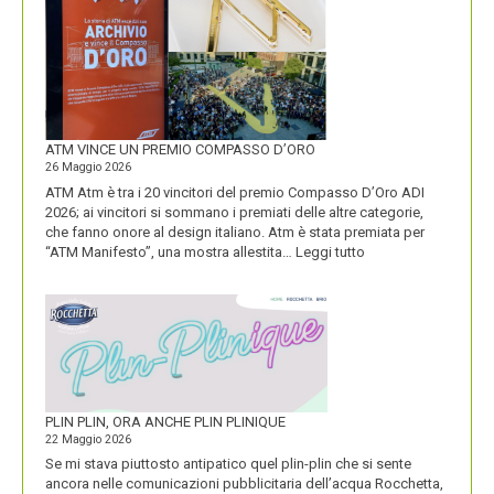
ENERGIA
MOSTRA
LA
SUA
IDENTITÀ
PIÚ
FORTE
ATM VINCE UN PREMIO COMPASSO D’ORO
26 Maggio 2026
ATM Atm è tra i 20 vincitori del premio Compasso D’Oro ADI
2026; ai vincitori si sommano i premiati delle altre categorie,
che fanno onore al design italiano. Atm è stata premiata per
:
“ATM Manifesto”, una mostra allestita…
Leggi tutto
ATM
VINCE
UN
PREMIO
COMPASSO
D’ORO
PLIN PLIN, ORA ANCHE PLIN PLINIQUE
22 Maggio 2026
Se mi stava piuttosto antipatico quel plin-plin che si sente
ancora nelle comunicazioni pubblicitaria dell’acqua Rocchetta,