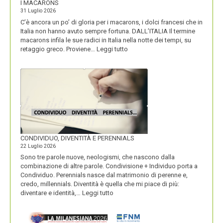
I MACARONS
31 Luglio 2026
C’è ancora un po’ di gloria per i macarons, i dolci francesi che in
Italia non hanno avuto sempre fortuna. DALL’ITALIA Il termine
macarons infila le sue radici in Italia nella notte dei tempi, su
:
retaggio greco. Proviene…
Leggi tutto
I
MACARONS
CONDIVIDUO, DIVENTITÀ E PERENNIALS
22 Luglio 2026
Sono tre parole nuove, neologismi, che nascono dalla
combinazione di altre parole. Condivisione + Individuo porta a
Condividuo. Perennials nasce dal matrimonio di perenne e,
credo, millennials. Diventità è quella che mi piace di più:
:
diventare e identità,…
Leggi tutto
CONDIVIDUO,
DIVENTITÀ
E