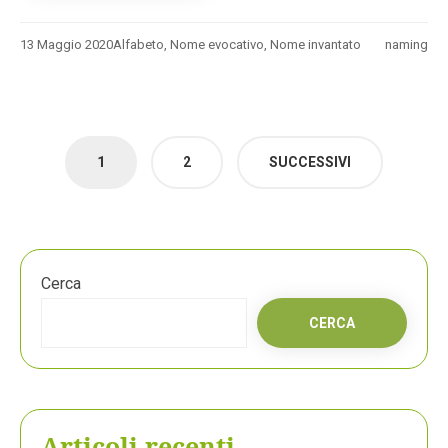
13 Maggio 2020
Alfabeto
,
Nome evocativo
,
Nome invantato
naming
Paginazione
1
2
SUCCESSIVI
degli
articoli
Cerca
CERCA
Articoli recenti