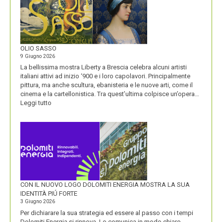
STORIA
E
LA
VISIONE
ALL’ORIGINE
DI
OLIO SASSO
UN
9 Giugno 2026
NOME
La bellissima mostra Liberty a Brescia celebra alcuni artisti
italiani attivi ad inizio ‘900 e i loro capolavori. Principalmente
pittura, ma anche scultura, ebanisteria e le nuove arti, come il
cinema e la cartellonistica. Tra quest’ultima colpisce un’opera…
:
Leggi tutto
OLIO
SASSO
CON IL NUOVO LOGO DOLOMITI ENERGIA MOSTRA LA SUA
IDENTITÀ PIÚ FORTE
3 Giugno 2026
Per dichiarare la sua strategia ed essere al passo con i tempi
Dolomiti Energia si rinnova. Lo comunica in modo chiaro