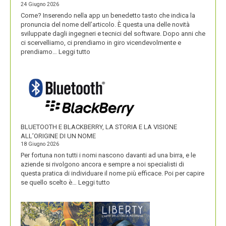
24 Giugno 2026
Come? Inserendo nella app un benedetto tasto che indica la
pronuncia del nome dell’articolo. È questa una delle novità
sviluppate dagli ingegneri e tecnici del software. Dopo anni che
ci scervelliamo, ci prendiamo in giro vicendevolmente e
:
prendiamo…
Leggi tutto
IKEA
VALORIZZA
I
NOMI
DEI
SUOI
PRODOTTI
BLUETOOTH E BLACKBERRY, LA STORIA E LA VISIONE
ALL’ORIGINE DI UN NOME
18 Giugno 2026
Per fortuna non tutti i nomi nascono davanti ad una birra, e le
aziende si rivolgono ancora e sempre a noi specialisti di
questa pratica di individuare il nome più efficace. Poi per capire
:
se quello scelto è…
Leggi tutto
BLUETOOTH
E
BLACKBERRY,
LA