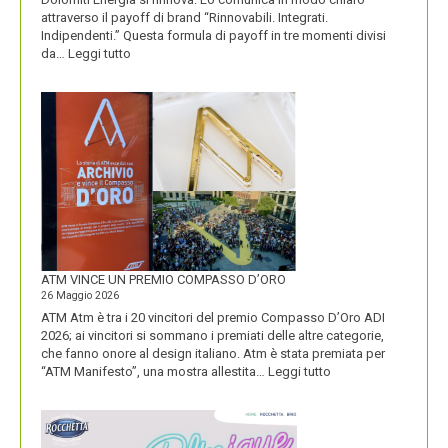
attraverso il payoff di brand “Rinnovabili. Integrati.
Indipendenti.” Questa formula di payoff in tre momenti divisi
:
da…
Leggi tutto
CON
IL
NUOVO
LOGO
DOLOMITI
ENERGIA
MOSTRA
LA
SUA
IDENTITÀ
PIÚ
FORTE
ATM VINCE UN PREMIO COMPASSO D’ORO
26 Maggio 2026
ATM Atm è tra i 20 vincitori del premio Compasso D’Oro ADI
2026; ai vincitori si sommano i premiati delle altre categorie,
che fanno onore al design italiano. Atm è stata premiata per
:
“ATM Manifesto”, una mostra allestita…
Leggi tutto
ATM
VINCE
UN
PREMIO