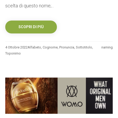
scelta di questo nome;...
SCOPRI DI PIÙ
4 Ottobre 2022
Alfabeto
,
Cognome
,
Pronuncia
,
Sottotitolo
,
naming
Toponimo