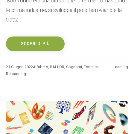
‘800 Torino era una città in pieno fermento: nascono
le prime industrie, si sviluppa il polo ferroviario e la
tratta...
SCOPRI DI PIÙ
21 Giugno 2022
Alfabeto
,
BALLOR
,
Cognomi
,
Fonetica
,
naming
Rebranding