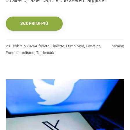
un albero, l’azienda, che può avere maggiore...
SCOPRI DI PIÙ
23 Febbraio 2026
Alfabeto
,
Dialetto
,
Etimologia
,
Fonetica
,
naming
Fonosimbolismo
,
Trademark