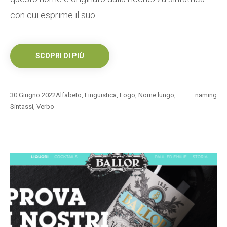
con cui esprime il suo...
SCOPRI DI PIÙ
30 Giugno 2022
Alfabeto
,
Linguistica
,
Logo
,
Nome lungo
,
naming
Sintassi
,
Verbo