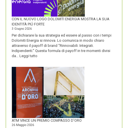
CON IL NUOVO LOGO DOLOMITI ENERGIA MOSTRA LA SUA
IDENTITÀ PIÚ FORTE
3 Giugno 2026
Per dichiarare la sua strategia ed essere al passo con i tempi
Dolomiti Energia si rinnova. Lo comunica in modo chiaro
attraverso il payoff di brand “Rinnovabili. Integrati.
Indipendenti.” Questa formula di payoff in tre momenti divisi
:
da…
Leggi tutto
CON
IL
NUOVO
LOGO
DOLOMITI
ENERGIA
MOSTRA
LA
SUA
IDENTITÀ
PIÚ
FORTE
ATM VINCE UN PREMIO COMPASSO D’ORO
26 Maggio 2026