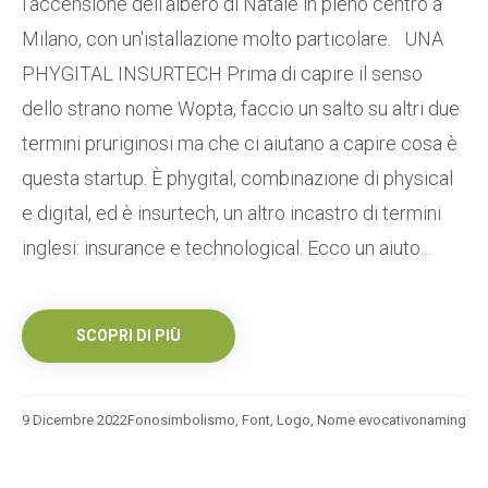
l’accensione dell’albero di Natale in pieno centro a
Milano, con un'istallazione molto particolare. UNA
PHYGITAL INSURTECH Prima di capire il senso
dello strano nome Wopta, faccio un salto su altri due
termini pruriginosi ma che ci aiutano a capire cosa è
questa startup. È phygital, combinazione di physical
e digital, ed è insurtech, un altro incastro di termini
inglesi: insurance e technological. Ecco un aiuto...
SCOPRI DI PIÙ
9 Dicembre 2022
Fonosimbolismo
,
Font
,
Logo
,
Nome evocativo
naming