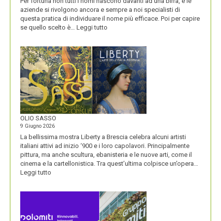
Per fortuna non tutti i nomi nascono davanti ad una birra, e le
aziende si rivolgono ancora e sempre a noi specialisti di
questa pratica di individuare il nome più efficace. Poi per capire
:
se quello scelto è…
Leggi tutto
BLUETOOTH
E
BLACKBERRY,
LA
STORIA
E
LA
VISIONE
ALL’ORIGINE
DI
OLIO SASSO
UN
9 Giugno 2026
NOME
La bellissima mostra Liberty a Brescia celebra alcuni artisti
italiani attivi ad inizio ‘900 e i loro capolavori. Principalmente
pittura, ma anche scultura, ebanisteria e le nuove arti, come il
cinema e la cartellonistica. Tra quest’ultima colpisce un’opera…
:
Leggi tutto
OLIO
SASSO