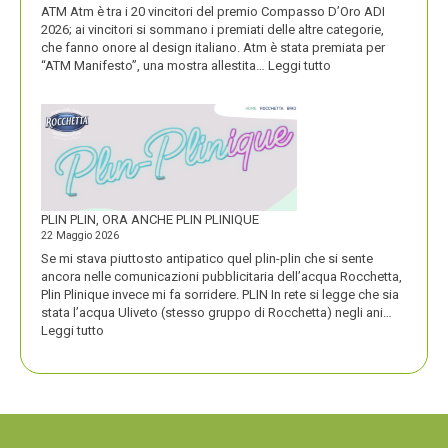
ATM Atm è tra i 20 vincitori del premio Compasso D’Oro ADI
2026; ai vincitori si sommano i premiati delle altre categorie,
che fanno onore al design italiano. Atm è stata premiata per
:
“ATM Manifesto”, una mostra allestita…
Leggi tutto
ATM
VINCE
UN
PREMIO
COMPASSO
D’ORO
PLIN PLIN, ORA ANCHE PLIN PLINIQUE
22 Maggio 2026
Se mi stava piuttosto antipatico quel plin-plin che si sente
ancora nelle comunicazioni pubblicitaria dell’acqua Rocchetta,
Plin Plinique invece mi fa sorridere. PLIN In rete si legge che sia
stata l’acqua Uliveto (stesso gruppo di Rocchetta) negli ani…
:
Leggi tutto
PLIN
PLIN,
ORA
ANCHE
PLIN
PLINIQUE