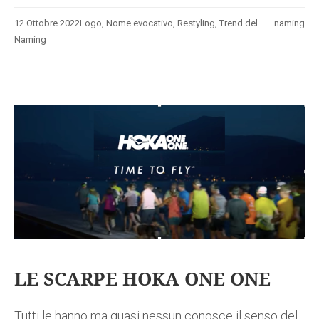
12 Ottobre 2022
Logo
,
Nome evocativo
,
Restyling
,
Trend del
naming
Naming
LE SCARPE HOKA ONE ONE
Tutti le hanno ma quasi nessun conosce il senso del