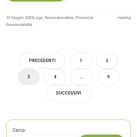
13 Giugno 2022
Logo
,
Nome evocativo
,
Pronuncia
,
naming
Pronunciabilità
Paginazione
PRECEDENTI
1
2
degli
articoli
3
4
…
9
SUCCESSIVI
Cerca