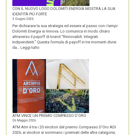
CON IL NUOVO LOGO DOLOMITI ENERGIA MOSTRA LA SUA
IDENTITÀ PIÚ FORTE
3 Giugno 2026
Per dichiarare la sua strategia ed essere al passo con i tempi
Dolomiti Energia si rinnova. Lo comunica in modo chiaro
attraverso il payoff di brand “Rinnovabili. Integrati.
Indipendenti.” Questa formula di payoff in tre momenti divisi
:
da…
Leggi tutto
CON
IL
NUOVO
LOGO
DOLOMITI
ENERGIA
MOSTRA
LA
SUA
IDENTITÀ
PIÚ
FORTE
ATM VINCE UN PREMIO COMPASSO D’ORO
26 Maggio 2026
ATM Atm è tra i 20 vincitori del premio Compasso D’Oro ADI
2026; ai vincitori si sommano i premiati delle altre categorie,