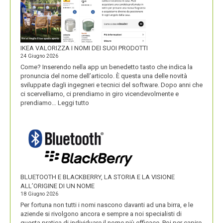
IKEA VALORIZZA I NOMI DEI SUOI PRODOTTI
24 Giugno 2026
Come? Inserendo nella app un benedetto tasto che indica la
pronuncia del nome dell’articolo. È questa una delle novità
sviluppate dagli ingegneri e tecnici del software. Dopo anni che
ci scervelliamo, ci prendiamo in giro vicendevolmente e
:
prendiamo…
Leggi tutto
IKEA
VALORIZZA
I
NOMI
DEI
SUOI
PRODOTTI
BLUETOOTH E BLACKBERRY, LA STORIA E LA VISIONE
ALL’ORIGINE DI UN NOME
18 Giugno 2026
Per fortuna non tutti i nomi nascono davanti ad una birra, e le
aziende si rivolgono ancora e sempre a noi specialisti di
questa pratica di individuare il nome più efficace. Poi per capire