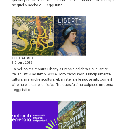
:
se quello scelto è…
Leggi tutto
BLUETOOTH
E
BLACKBERRY,
LA
STORIA
E
LA
VISIONE
ALL’ORIGINE
DI
OLIO SASSO
UN
9 Giugno 2026
NOME
La bellissima mostra Liberty a Brescia celebra alcuni artisti
italiani attivi ad inizio ‘900 e i loro capolavori. Principalmente
pittura, ma anche scultura, ebanisteria e le nuove arti, come il
cinema e la cartellonistica. Tra quest’ultima colpisce un’opera…
:
Leggi tutto
OLIO
SASSO