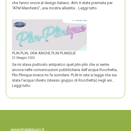
che fanno onore al design italiano. Atm è stata premiata per
:
“ATM Manifesto”, una mostra allestita…
Leggi tutto
ATM
VINCE
UN
PREMIO
COMPASSO
D’ORO
PLIN PLIN, ORA ANCHE PLIN PLINIQUE
22 Maggio 2026
Se mi stava piuttosto antipatico quel plin-plin che si sente
ancora nelle comunicazioni pubblicitaria dell’acqua Rocchetta,
Plin Plinique invece mi fa sorridere. PLIN In rete si legge che sia
stata l’acqua Uliveto (stesso gruppo di Rocchetta) negli ani…
:
Leggi tutto
PLIN
PLIN,
ORA
ANCHE
PLIN
PLINIQUE
www.lindaliguori.it