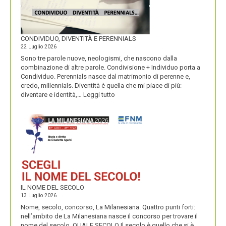
CONDIVIDUO, DIVENTITÀ E PERENNIALS
22 Luglio 2026
Sono tre parole nuove, neologismi, che nascono dalla
combinazione di altre parole. Condivisione + Individuo porta a
Condividuo. Perennials nasce dal matrimonio di perenne e,
credo, millennials. Diventità è quella che mi piace di più:
:
diventare e identità,…
Leggi tutto
CONDIVIDUO,
DIVENTITÀ
E
PERENNIALS
IL NOME DEL SECOLO
13 Luglio 2026
Nome, secolo, concorso, La Milanesiana. Quattro punti forti:
nell’ambito de La Milanesiana nasce il concorso per trovare il
nome del secolo. QUALE SECOLO Il secolo è quello che si è