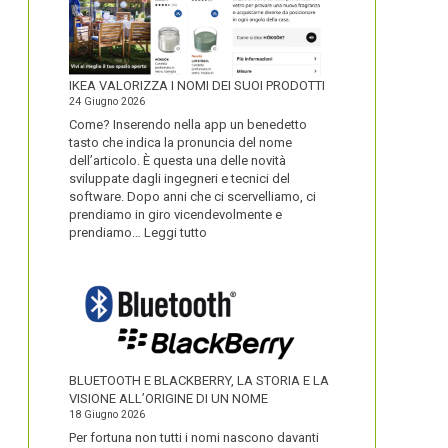
IKEA VALORIZZA I NOMI DEI SUOI PRODOTTI
24 Giugno 2026
Come? Inserendo nella app un benedetto
tasto che indica la pronuncia del nome
dell’articolo. È questa una delle novità
sviluppate dagli ingegneri e tecnici del
software. Dopo anni che ci scervelliamo, ci
prendiamo in giro vicendevolmente e
:
prendiamo…
Leggi tutto
IKEA
VALORIZZA
I
NOMI
DEI
SUOI
PRODOTTI
BLUETOOTH E BLACKBERRY, LA STORIA E LA
VISIONE ALL’ORIGINE DI UN NOME
18 Giugno 2026
Per fortuna non tutti i nomi nascono davanti