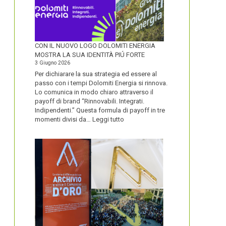
CON IL NUOVO LOGO DOLOMITI ENERGIA
MOSTRA LA SUA IDENTITÀ PIÚ FORTE
3 Giugno 2026
Per dichiarare la sua strategia ed essere al
passo con i tempi Dolomiti Energia si rinnova.
Lo comunica in modo chiaro attraverso il
payoff di brand “Rinnovabili. Integrati.
Indipendenti.” Questa formula di payoff in tre
:
momenti divisi da…
Leggi tutto
CON
IL
NUOVO
LOGO
DOLOMITI
ENERGIA
MOSTRA
LA
SUA
IDENTITÀ
PIÚ