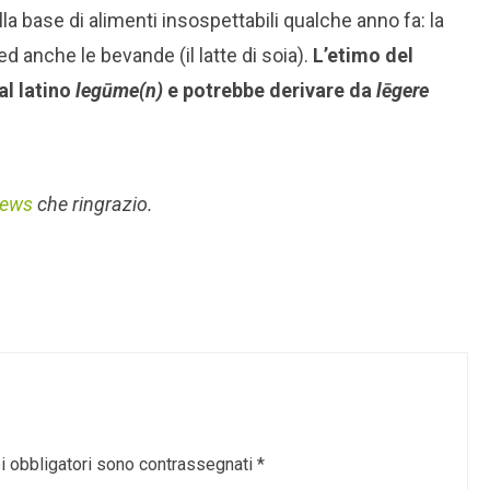
lla base di alimenti insospettabili qualche anno fa: la
ed anche le bevande (il latte di soia).
L’etimo del
al latino
legūme(n)
e potrebbe derivare da
lēgere
News
che ringrazio.
i obbligatori sono contrassegnati
*