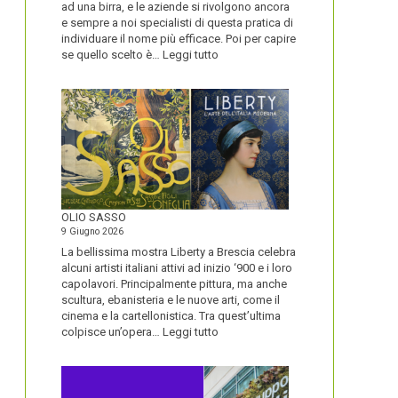
ad una birra, e le aziende si rivolgono ancora
e sempre a noi specialisti di questa pratica di
individuare il nome più efficace. Poi per capire
:
se quello scelto è…
Leggi tutto
BLUETOOTH
E
BLACKBERRY,
LA
STORIA
E
LA
VISIONE
ALL’ORIGINE
DI
OLIO SASSO
UN
9 Giugno 2026
NOME
La bellissima mostra Liberty a Brescia celebra
alcuni artisti italiani attivi ad inizio ‘900 e i loro
capolavori. Principalmente pittura, ma anche
scultura, ebanisteria e le nuove arti, come il
cinema e la cartellonistica. Tra quest’ultima
:
colpisce un’opera…
Leggi tutto
OLIO
SASSO