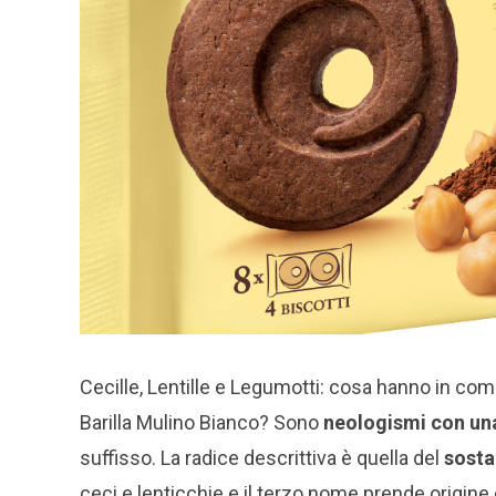
Cecille, Lentille e Legumotti: cosa hanno in comu
Barilla Mulino Bianco? Sono
neologismi con una
suffisso. La radice descrittiva è quella del
sosta
ceci e lenticchie e il terzo nome prende origine