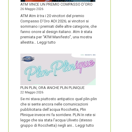
FORTE
ATM VINCE UN PREMIO COMPASSO D’ORO
26 Maggio 2026
ATM Atm è tra i 20 vincitori del premio
Compasso D’Oro ADI 2026; ai vincitori si
sommano i premiati delle altre categorie, che
fanno onore al design italiano. Atm è stata
premiata per “ATM Manifesto”, una mostra
:
allestita…
Leggi tutto
ATM
VINCE
UN
PREMIO
COMPASSO
D’ORO
PLIN PLIN, ORA ANCHE PLIN PLINIQUE
22 Maggio 2026
Se mi stava piuttosto antipatico quel plin-plin
che si sente ancora nelle comunicazioni
pubblicitaria dell’acqua Rocchetta, Plin
Plinique invece mi fa sorridere. PLIN In rete si
legge che sia stata l’acqua Uliveto (stesso
:
gruppo di Rocchetta) negli ani…
Leggi tutto
PLIN