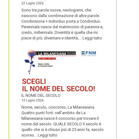
22 Luglio 2026
Sono tre parole nuove, neologismi, che
nascono dalla combinazione di altre parole.
Condivisione + Individuo porta a Condividuo.
Perennials nasce dal matrimonio di perenne e,
credo, millennials. Diventità è quella che mi
:
piace di più: diventare e identità,…
Leggi tutto
CONDIVIDUO,
DIVENTITÀ
E
PERENNIALS
IL NOME DEL SECOLO
13 Luglio 2026
Nome, secolo, concorso, La Milanesiana.
Quattro punti forti: nell’ambito de La
Milanesiana nasce il concorso per trovare il
nome del secolo. QUALE SECOLO Il secolo è
quello che si è chiuso più di 25 anni fa, secolo
:
scorso…
Leggi tutto