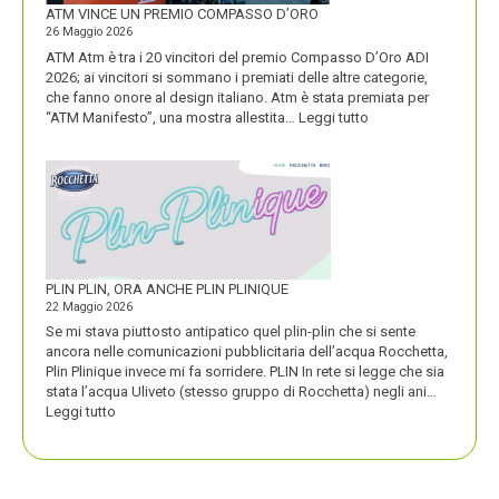
FORTE
ATM VINCE UN PREMIO COMPASSO D’ORO
26 Maggio 2026
ATM Atm è tra i 20 vincitori del premio Compasso D’Oro ADI
2026; ai vincitori si sommano i premiati delle altre categorie,
che fanno onore al design italiano. Atm è stata premiata per
:
“ATM Manifesto”, una mostra allestita…
Leggi tutto
ATM
VINCE
UN
PREMIO
COMPASSO
D’ORO
PLIN PLIN, ORA ANCHE PLIN PLINIQUE
22 Maggio 2026
Se mi stava piuttosto antipatico quel plin-plin che si sente
ancora nelle comunicazioni pubblicitaria dell’acqua Rocchetta,
Plin Plinique invece mi fa sorridere. PLIN In rete si legge che sia
stata l’acqua Uliveto (stesso gruppo di Rocchetta) negli ani…
:
Leggi tutto
PLIN
PLIN,
ORA
ANCHE