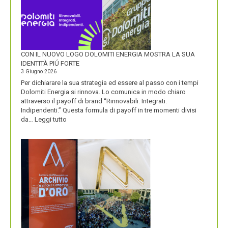
CON IL NUOVO LOGO DOLOMITI ENERGIA MOSTRA LA SUA
IDENTITÀ PIÚ FORTE
3 Giugno 2026
Per dichiarare la sua strategia ed essere al passo con i tempi
Dolomiti Energia si rinnova. Lo comunica in modo chiaro
attraverso il payoff di brand “Rinnovabili. Integrati.
Indipendenti.” Questa formula di payoff in tre momenti divisi
:
da…
Leggi tutto
CON
IL
NUOVO
LOGO
DOLOMITI
ENERGIA
MOSTRA
LA
SUA
IDENTITÀ
PIÚ