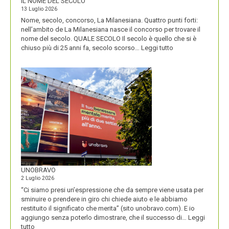
IL NOME DEL SECOLO
13 Luglio 2026
Nome, secolo, concorso, La Milanesiana. Quattro punti forti:
nell’ambito de La Milanesiana nasce il concorso per trovare il
nome del secolo. QUALE SECOLO Il secolo è quello che si è
:
chiuso più di 25 anni fa, secolo scorso…
Leggi tutto
IL
NOME
DEL
SECOLO
UNOBRAVO
2 Luglio 2026
“Ci siamo presi un’espressione che da sempre viene usata per
sminuire o prendere in giro chi chiede aiuto e le abbiamo
restituito il significato che merita” (sito unobravo.com). E io
aggiungo senza poterlo dimostrare, che il successo di…
Leggi
:
tutto