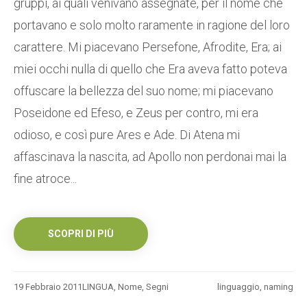
gruppi, ai quali venivano assegnate, per il nome che
portavano e solo molto raramente in ragione del loro
carattere. Mi piacevano Persefone, Afrodite, Era; ai
miei occhi nulla di quello che Era aveva fatto poteva
offuscare la bellezza del suo nome; mi piacevano
Poseidone ed Efeso, e Zeus per contro, mi era
odioso, e così pure Ares e Ade. Di Atena mi
affascinava la nascita, ad Apollo non perdonai mai la
fine atroce...
SCOPRI DI PIÙ
19 Febbraio 2011
LINGUA
,
Nome
,
Segni
linguaggio
,
naming