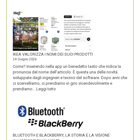
UNOBRAVO
IKEA VALORIZZA I NOMI DEI SUOI PRODOTTI
24 Giugno 2026
Come? Inserendo nella app un benedetto tasto che indica la
pronuncia del nome dell’articolo. È questa una delle novità
sviluppate dagli ingegneri e tecnici del software. Dopo anni che
ci scervelliamo, ci prendiamo in giro vicendevolmente e
:
prendiamo…
Leggi tutto
IKEA
VALORIZZA
I
NOMI
DEI
SUOI
PRODOTTI
BLUETOOTH E BLACKBERRY, LA STORIA E LA VISIONE