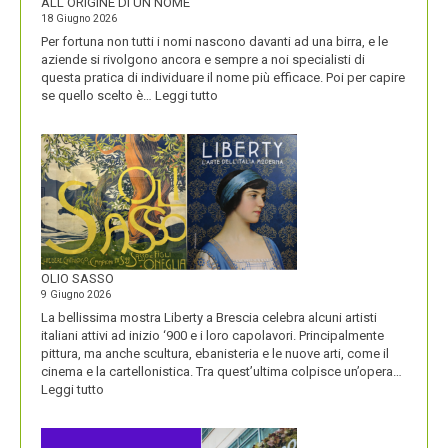
ALL’ORIGINE DI UN NOME
18 Giugno 2026
Per fortuna non tutti i nomi nascono davanti ad una birra, e le
aziende si rivolgono ancora e sempre a noi specialisti di
questa pratica di individuare il nome più efficace. Poi per capire
:
se quello scelto è…
Leggi tutto
BLUETOOTH
E
BLACKBERRY,
LA
STORIA
E
LA
VISIONE
ALL’ORIGINE
DI
OLIO SASSO
UN
9 Giugno 2026
NOME
La bellissima mostra Liberty a Brescia celebra alcuni artisti
italiani attivi ad inizio ‘900 e i loro capolavori. Principalmente
pittura, ma anche scultura, ebanisteria e le nuove arti, come il
cinema e la cartellonistica. Tra quest’ultima colpisce un’opera…
:
Leggi tutto
OLIO
SASSO