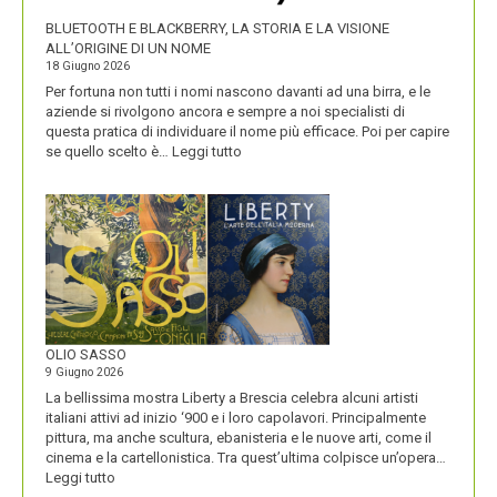
PRODOTTI
BLUETOOTH E BLACKBERRY, LA STORIA E LA VISIONE
ALL’ORIGINE DI UN NOME
18 Giugno 2026
Per fortuna non tutti i nomi nascono davanti ad una birra, e le
aziende si rivolgono ancora e sempre a noi specialisti di
questa pratica di individuare il nome più efficace. Poi per capire
:
se quello scelto è…
Leggi tutto
BLUETOOTH
E
BLACKBERRY,
LA
STORIA
E
LA
VISIONE
ALL’ORIGINE
DI
OLIO SASSO
UN
9 Giugno 2026
NOME
La bellissima mostra Liberty a Brescia celebra alcuni artisti
italiani attivi ad inizio ‘900 e i loro capolavori. Principalmente
pittura, ma anche scultura, ebanisteria e le nuove arti, come il
cinema e la cartellonistica. Tra quest’ultima colpisce un’opera…
:
Leggi tutto
OLIO