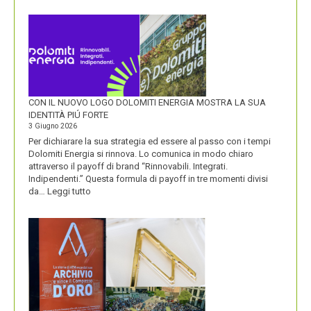
SASSO
CON IL NUOVO LOGO DOLOMITI ENERGIA MOSTRA LA SUA
IDENTITÀ PIÚ FORTE
3 Giugno 2026
Per dichiarare la sua strategia ed essere al passo con i tempi
Dolomiti Energia si rinnova. Lo comunica in modo chiaro
attraverso il payoff di brand “Rinnovabili. Integrati.
Indipendenti.” Questa formula di payoff in tre momenti divisi
:
da…
Leggi tutto
CON
IL
NUOVO
LOGO
DOLOMITI
ENERGIA
MOSTRA
LA
SUA