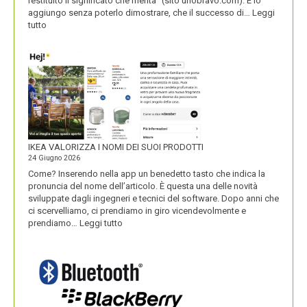
restituito il significato che merita” (sito unobravo.com). E io
aggiungo senza poterlo dimostrare, che il successo di…
Leggi
:
tutto
UNOBRAVO
IKEA VALORIZZA I NOMI DEI SUOI PRODOTTI
24 Giugno 2026
Come? Inserendo nella app un benedetto tasto che indica la
pronuncia del nome dell’articolo. È questa una delle novità
sviluppate dagli ingegneri e tecnici del software. Dopo anni che
ci scervelliamo, ci prendiamo in giro vicendevolmente e
:
prendiamo…
Leggi tutto
IKEA
VALORIZZA
I
NOMI
DEI
SUOI