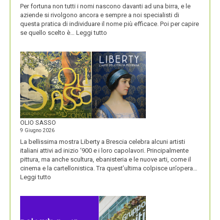
Per fortuna non tutti i nomi nascono davanti ad una birra, e le
aziende si rivolgono ancora e sempre a noi specialisti di
questa pratica di individuare il nome più efficace. Poi per capire
:
se quello scelto è…
Leggi tutto
BLUETOOTH
E
BLACKBERRY,
LA
STORIA
E
LA
VISIONE
ALL’ORIGINE
DI
OLIO SASSO
UN
9 Giugno 2026
NOME
La bellissima mostra Liberty a Brescia celebra alcuni artisti
italiani attivi ad inizio ‘900 e i loro capolavori. Principalmente
pittura, ma anche scultura, ebanisteria e le nuove arti, come il
cinema e la cartellonistica. Tra quest’ultima colpisce un’opera…
:
Leggi tutto
OLIO
SASSO