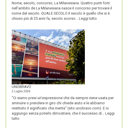
Nome, secolo, concorso, La Milanesiana. Quattro punti forti:
nell’ambito de La Milanesiana nasce il concorso per trovare il
nome del secolo. QUALE SECOLO Il secolo è quello che si è
:
chiuso più di 25 anni fa, secolo scorso…
Leggi tutto
IL
NOME
DEL
SECOLO
UNOBRAVO
2 Luglio 2026
“Ci siamo presi un’espressione che da sempre viene usata per
sminuire o prendere in giro chi chiede aiuto e le abbiamo
restituito il significato che merita” (sito unobravo.com). E io
aggiungo senza poterlo dimostrare, che il successo di…
Leggi
:
tutto
UNOBRAVO