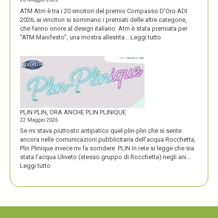
ATM Atm è tra i 20 vincitori del premio Compasso D’Oro ADI
2026; ai vincitori si sommano i premiati delle altre categorie,
che fanno onore al design italiano. Atm è stata premiata per
:
“ATM Manifesto”, una mostra allestita…
Leggi tutto
ATM
VINCE
UN
PREMIO
COMPASSO
D’ORO
PLIN PLIN, ORA ANCHE PLIN PLINIQUE
22 Maggio 2026
Se mi stava piuttosto antipatico quel plin-plin che si sente
ancora nelle comunicazioni pubblicitaria dell’acqua Rocchetta,
Plin Plinique invece mi fa sorridere. PLIN In rete si legge che sia
stata l’acqua Uliveto (stesso gruppo di Rocchetta) negli ani…
:
Leggi tutto
PLIN
PLIN,
ORA
ANCHE
PLIN
PLINIQUE