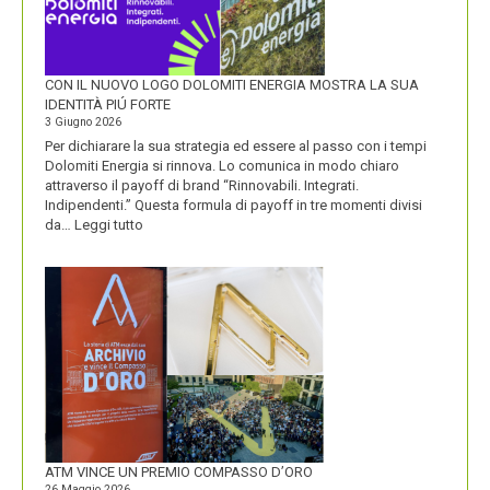
CON IL NUOVO LOGO DOLOMITI ENERGIA MOSTRA LA SUA
IDENTITÀ PIÚ FORTE
3 Giugno 2026
Per dichiarare la sua strategia ed essere al passo con i tempi
Dolomiti Energia si rinnova. Lo comunica in modo chiaro
attraverso il payoff di brand “Rinnovabili. Integrati.
Indipendenti.” Questa formula di payoff in tre momenti divisi
:
da…
Leggi tutto
CON
IL
NUOVO
LOGO
DOLOMITI
ENERGIA
MOSTRA
LA
SUA
IDENTITÀ
PIÚ
FORTE
ATM VINCE UN PREMIO COMPASSO D’ORO
26 Maggio 2026