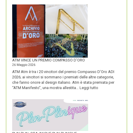
IL
NUOVO
LOGO
DOLOMITI
ENERGIA
MOSTRA
LA
SUA
IDENTITÀ
PIÚ
FORTE
ATM VINCE UN PREMIO COMPASSO D’ORO
26 Maggio 2026
ATM Atm è tra i 20 vincitori del premio Compasso D’Oro ADI
2026; ai vincitori si sommano i premiati delle altre categorie,
che fanno onore al design italiano. Atm è stata premiata per
:
“ATM Manifesto”, una mostra allestita…
Leggi tutto
ATM
VINCE
UN
PREMIO
COMPASSO
D’ORO