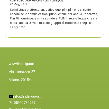
PLIN PLIN, ORA ANCHE PLIN PLINIQUE
22 Maggio 2026
Se mi stava piuttosto antipatico quel plin-plin che si sente
ancora nelle comunicazioni pubblicitaria dell’acqua Rocchetta,
Plin Plinique invece mi fa sorridere. PLIN In rete si legge che sia
stata l’acqua Uliveto (stesso gruppo di Rocchetta) negli ani…
:
Leggi tutto
PLIN
PLIN,
ORA
ANCHE
PLIN
PLINIQUE
www.lindaliguori.it
Via Lomazzo 27
Milano, 20154
info@lindaliguori.it
P.I. 05992730969