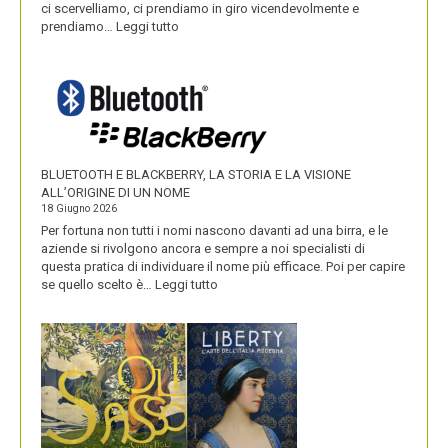
ci scervelliamo, ci prendiamo in giro vicendevolmente e
:
prendiamo…
Leggi tutto
IKEA
VALORIZZA
I
NOMI
DEI
SUOI
PRODOTTI
BLUETOOTH E BLACKBERRY, LA STORIA E LA VISIONE
ALL’ORIGINE DI UN NOME
18 Giugno 2026
Per fortuna non tutti i nomi nascono davanti ad una birra, e le
aziende si rivolgono ancora e sempre a noi specialisti di
questa pratica di individuare il nome più efficace. Poi per capire
:
se quello scelto è…
Leggi tutto
BLUETOOTH
E
BLACKBERRY,
LA
STORIA
E
LA
VISIONE
ALL’ORIGINE