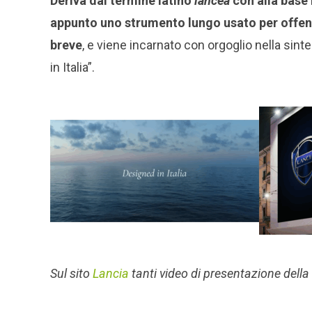
Deriva dal termine latino
lancêa
con alla base 
appunto uno strumento lungo usato per offende
breve
, e viene incarnato con orgoglio nella sinte
in Italia”.
Sul sito
Lancia
tanti video di presentazione della