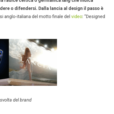
la radice celtica o germanica
lang
che indica
re o difendersi. Dalla lancia al design il passo è
si anglo-italiana del motto finale del
video
: “Designed
 svolta del brand