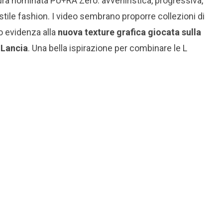
tura nominata PU+RA Zero: avveniristica, progressiva,
ile fashion. I video sembrano proporre collezioni di
o evidenza alla
nuova texture grafica giocata sulla
 Lancia
. Una bella ispirazione per combinare le L