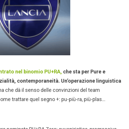
ntrato nel binomio PU+RA,
che sta per Pure e
nzialità, contemporaneità. Un’operazione linguistica
a che dà il senso delle convinzioni del team
e come trattare quel segno +: pu-più-ra, più-plas…