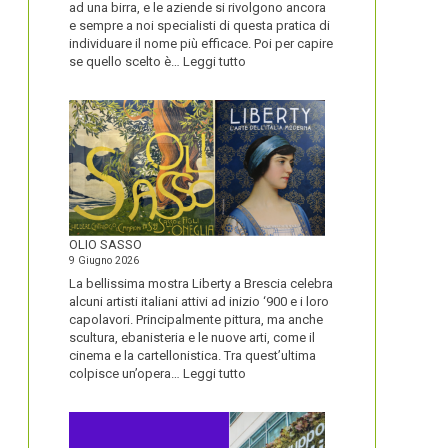
ad una birra, e le aziende si rivolgono ancora
e sempre a noi specialisti di questa pratica di
individuare il nome più efficace. Poi per capire
:
se quello scelto è…
Leggi tutto
BLUETOOTH
E
BLACKBERRY,
LA
STORIA
E
LA
VISIONE
ALL’ORIGINE
DI
OLIO SASSO
UN
9 Giugno 2026
NOME
La bellissima mostra Liberty a Brescia celebra
alcuni artisti italiani attivi ad inizio ‘900 e i loro
capolavori. Principalmente pittura, ma anche
scultura, ebanisteria e le nuove arti, come il
cinema e la cartellonistica. Tra quest’ultima
:
colpisce un’opera…
Leggi tutto
OLIO
SASSO