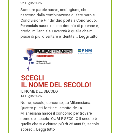
22 Luglio 2026
Sono tre parole nuove, neologismi, che
nascono dalla combinazione di altre parole.
Condivisione + Individuo porta a Condividuo.
Perennials nasce dal matrimonio di perenne e,
credo, millennials. Diventità è quella che mi
:
piace di più: diventare e identità,…
Leggi tutto
CONDIVIDUO,
DIVENTITÀ
E
PERENNIALS
IL NOME DEL SECOLO
13 Luglio 2026
Nome, secolo, concorso, La Milanesiana.
Quattro punti forti: nell’ambito de La
Milanesiana nasce il concorso per trovare il
nome del secolo. QUALE SECOLO Il secolo è
quello che si è chiuso più di 25 anni fa, secolo
:
scorso…
Leggi tutto