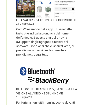
IKEA VALORIZZA I NOMI DEI SUOI PRODOTTI
24 Giugno 2026
Come? Inserendo nella app un benedetto
tasto che indica la pronuncia del nome
dell’articolo. È questa una delle novità
sviluppate dagli ingegneri e tecnici del
software. Dopo anni che ci scervelliamo, ci
prendiamo in giro vicendevolmente e
:
prendiamo…
Leggi tutto
IKEA
VALORIZZA
I
NOMI
DEI
SUOI
PRODOTTI
BLUETOOTH E BLACKBERRY, LA STORIA E LA
VISIONE ALL’ORIGINE DI UN NOME
18 Giugno 2026
Per fortuna non tutti i nomi nascono davanti