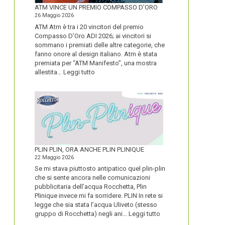
FORTE
ATM VINCE UN PREMIO COMPASSO D’ORO
26 Maggio 2026
ATM Atm è tra i 20 vincitori del premio
Compasso D’Oro ADI 2026; ai vincitori si
sommano i premiati delle altre categorie, che
fanno onore al design italiano. Atm è stata
premiata per “ATM Manifesto”, una mostra
:
allestita…
Leggi tutto
ATM
VINCE
UN
PREMIO
COMPASSO
D’ORO
PLIN PLIN, ORA ANCHE PLIN PLINIQUE
22 Maggio 2026
Se mi stava piuttosto antipatico quel plin-plin
che si sente ancora nelle comunicazioni
pubblicitaria dell’acqua Rocchetta, Plin
Plinique invece mi fa sorridere. PLIN In rete si
legge che sia stata l’acqua Uliveto (stesso
:
gruppo di Rocchetta) negli ani…
Leggi tutto
PLIN