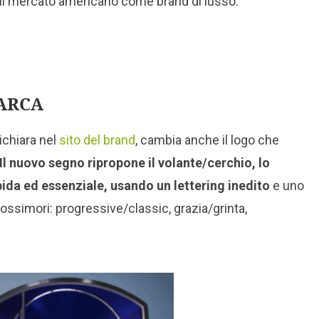
sul mercato americano come brand di lusso.
ARCA
ichiara nel
sito del brand
, cambia anche il logo che
Il nuovo segno ripropone il volante/cerchio, lo
bida ed essenziale, usando un lettering inedito
e uno
 ossimori: progressive/classic, grazia/grinta,