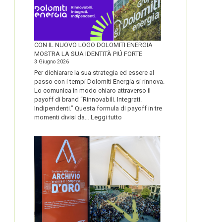
CON IL NUOVO LOGO DOLOMITI ENERGIA
MOSTRA LA SUA IDENTITÀ PIÚ FORTE
3 Giugno 2026
Per dichiarare la sua strategia ed essere al
passo con i tempi Dolomiti Energia si rinnova.
Lo comunica in modo chiaro attraverso il
payoff di brand “Rinnovabili. Integrati.
Indipendenti.” Questa formula di payoff in tre
:
momenti divisi da…
Leggi tutto
CON
IL
NUOVO
LOGO
DOLOMITI
ENERGIA
MOSTRA
LA
SUA
IDENTITÀ
PIÚ