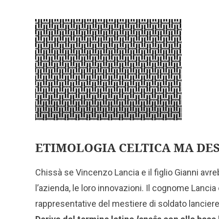
ETIMOLOGIA CELTICA MA DES
Chissà se Vincenzo Lancia e il figlio Gianni avr
l’azienda, le loro innovazioni. Il cognome Lancia
rappresentative del mestiere di soldato lanciere: