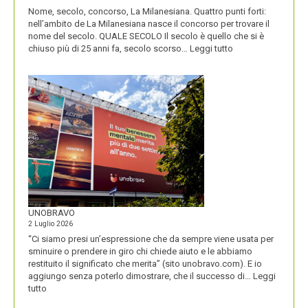
Nome, secolo, concorso, La Milanesiana. Quattro punti forti:
nell’ambito de La Milanesiana nasce il concorso per trovare il
nome del secolo. QUALE SECOLO Il secolo è quello che si è
:
chiuso più di 25 anni fa, secolo scorso…
Leggi tutto
IL
NOME
DEL
SECOLO
UNOBRAVO
2 Luglio 2026
“Ci siamo presi un’espressione che da sempre viene usata per
sminuire o prendere in giro chi chiede aiuto e le abbiamo
restituito il significato che merita” (sito unobravo.com). E io
aggiungo senza poterlo dimostrare, che il successo di…
Leggi
:
tutto
UNOBRAVO