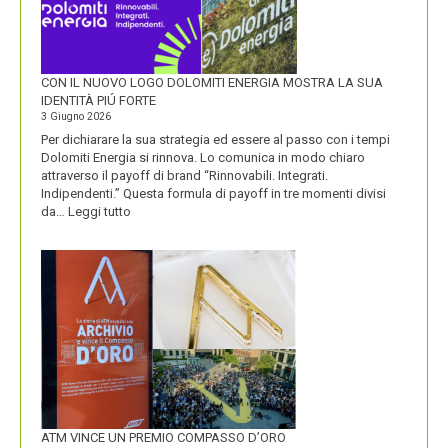
CON IL NUOVO LOGO DOLOMITI ENERGIA MOSTRA LA SUA
IDENTITÀ PIÚ FORTE
3 Giugno 2026
Per dichiarare la sua strategia ed essere al passo con i tempi
Dolomiti Energia si rinnova. Lo comunica in modo chiaro
attraverso il payoff di brand “Rinnovabili. Integrati.
Indipendenti.” Questa formula di payoff in tre momenti divisi
:
da…
Leggi tutto
CON
IL
NUOVO
LOGO
DOLOMITI
ENERGIA
MOSTRA
LA
SUA
IDENTITÀ
PIÚ
FORTE
ATM VINCE UN PREMIO COMPASSO D’ORO