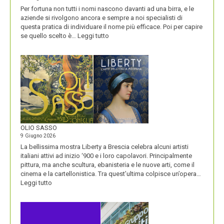
Per fortuna non tutti i nomi nascono davanti ad una birra, e le
aziende si rivolgono ancora e sempre a noi specialisti di
questa pratica di individuare il nome più efficace. Poi per capire
:
se quello scelto è…
Leggi tutto
BLUETOOTH
E
BLACKBERRY,
LA
STORIA
E
LA
VISIONE
ALL’ORIGINE
DI
OLIO SASSO
UN
9 Giugno 2026
NOME
La bellissima mostra Liberty a Brescia celebra alcuni artisti
italiani attivi ad inizio ‘900 e i loro capolavori. Principalmente
pittura, ma anche scultura, ebanisteria e le nuove arti, come il
cinema e la cartellonistica. Tra quest’ultima colpisce un’opera…
:
Leggi tutto
OLIO
SASSO