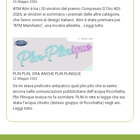
26 Maggio 2026
ATM Atm è tra i 20 vincitori del premio Compasso D’Oro ADI
2026; ai vincitori si sommano i premiati delle altre categorie,
che fanno onore al design italiano. Atm è stata premiata per
:
“ATM Manifesto”, una mostra allestita…
Leggi tutto
ATM
VINCE
UN
PREMIO
COMPASSO
D’ORO
PLIN PLIN, ORA ANCHE PLIN PLINIQUE
22 Maggio 2026
Se mi stava piuttosto antipatico quel plin-plin che si sente
ancora nelle comunicazioni pubblicitaria dell’acqua Rocchetta,
Plin Plinique invece mi fa sorridere. PLIN In rete si legge che sia
stata l’acqua Uliveto (stesso gruppo di Rocchetta) negli ani…
:
Leggi tutto
PLIN
PLIN,
ORA
ANCHE
PLIN