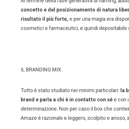
Al termine della fase generativa di naming, abb
concetto e del posizionamento di natura libe
risultato il più forte,
e per una magia era dispon
cosmetici e farmaceutici, e quindi depositabil
IL BRANDING MIX
Tutto è stato studiato nei minimi particolari:
la 
brand e parla a chi è in contatto con sé
e con i
determinazione. Non per caso il box che contiene
Amaze è razionale e leggero, scolpito e arioso, 