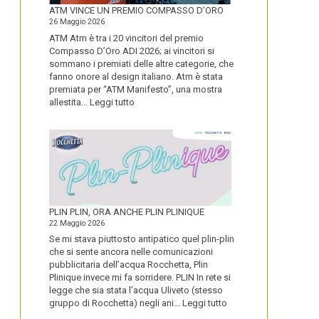
FORTE
ATM VINCE UN PREMIO COMPASSO D’ORO
26 Maggio 2026
ATM Atm è tra i 20 vincitori del premio
Compasso D’Oro ADI 2026; ai vincitori si
sommano i premiati delle altre categorie, che
fanno onore al design italiano. Atm è stata
premiata per “ATM Manifesto”, una mostra
:
allestita…
Leggi tutto
ATM
VINCE
UN
PREMIO
COMPASSO
D’ORO
PLIN PLIN, ORA ANCHE PLIN PLINIQUE
22 Maggio 2026
Se mi stava piuttosto antipatico quel plin-plin
che si sente ancora nelle comunicazioni
pubblicitaria dell’acqua Rocchetta, Plin
Plinique invece mi fa sorridere. PLIN In rete si
legge che sia stata l’acqua Uliveto (stesso
:
gruppo di Rocchetta) negli ani…
Leggi tutto
PLIN