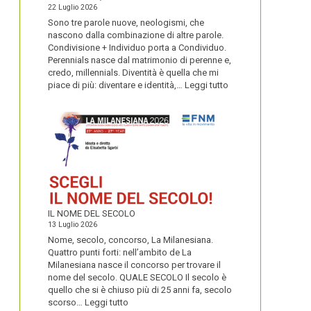
22 Luglio 2026
Sono tre parole nuove, neologismi, che
nascono dalla combinazione di altre parole.
Condivisione + Individuo porta a Condividuo.
Perennials nasce dal matrimonio di perenne e,
credo, millennials. Diventità è quella che mi
:
piace di più: diventare e identità,…
Leggi tutto
CONDIVIDUO,
DIVENTITÀ
E
PERENNIALS
IL NOME DEL SECOLO
13 Luglio 2026
Nome, secolo, concorso, La Milanesiana.
Quattro punti forti: nell’ambito de La
Milanesiana nasce il concorso per trovare il
nome del secolo. QUALE SECOLO Il secolo è
quello che si è chiuso più di 25 anni fa, secolo
:
scorso…
Leggi tutto