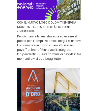
CON IL NUOVO LOGO DOLOMITI ENERGIA
MOSTRA LA SUA IDENTITÀ PIÚ FORTE
3 Giugno 2026
Per dichiarare la sua strategia ed essere al
passo con i tempi Dolomiti Energia si rinnova.
Lo comunica in modo chiaro attraverso il
payoff di brand “Rinnovabili. Integrati.
Indipendenti.” Questa formula di payoff in tre
:
momenti divisi da…
Leggi tutto
CON
IL
NUOVO
LOGO
DOLOMITI
ENERGIA
MOSTRA
LA
SUA
IDENTITÀ
PIÚ