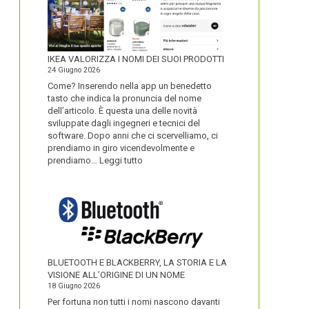
IKEA VALORIZZA I NOMI DEI SUOI PRODOTTI
24 Giugno 2026
Come? Inserendo nella app un benedetto
tasto che indica la pronuncia del nome
dell’articolo. È questa una delle novità
sviluppate dagli ingegneri e tecnici del
software. Dopo anni che ci scervelliamo, ci
prendiamo in giro vicendevolmente e
:
prendiamo…
Leggi tutto
IKEA
VALORIZZA
I
NOMI
DEI
SUOI
PRODOTTI
BLUETOOTH E BLACKBERRY, LA STORIA E LA
VISIONE ALL’ORIGINE DI UN NOME
18 Giugno 2026
Per fortuna non tutti i nomi nascono davanti