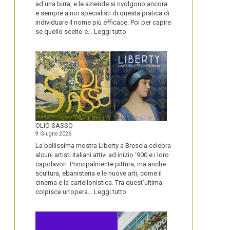
ad una birra, e le aziende si rivolgono ancora
e sempre a noi specialisti di questa pratica di
individuare il nome più efficace. Poi per capire
:
se quello scelto è…
Leggi tutto
BLUETOOTH
E
BLACKBERRY,
LA
STORIA
E
LA
VISIONE
ALL’ORIGINE
DI
OLIO SASSO
UN
9 Giugno 2026
NOME
La bellissima mostra Liberty a Brescia celebra
alcuni artisti italiani attivi ad inizio ‘900 e i loro
capolavori. Principalmente pittura, ma anche
scultura, ebanisteria e le nuove arti, come il
cinema e la cartellonistica. Tra quest’ultima
:
colpisce un’opera…
Leggi tutto
OLIO
SASSO