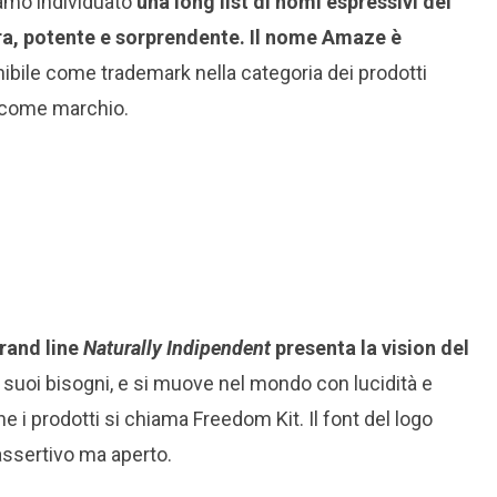
iamo individuato
una long list di nomi espressivi del
ra, potente e sorprendente. Il nome Amaze è
ibile come trademark nella categoria dei prodotti
e come marchio.
brand line
Naturally Indipendent
presenta la vision del
 suoi bisogni, e si muove nel mondo con lucidità e
 i prodotti si chiama Freedom Kit. Il font del logo
assertivo ma aperto.