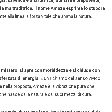
ia, salvifica e distruttrice, domata e prepotente,
gia ma traditrice. Il nome Amaze esprime lo stupore
tte alla linea la forza vitale che anima la natura.
 e mistero: si apre con morbidezza e si chiude con
sferzata di energia
. È un richiamo del senso vivido
e e nella proposta, Amaze è la vibrazione pura che
a che nasce dalla natura e dai suoi mezzi di cura.