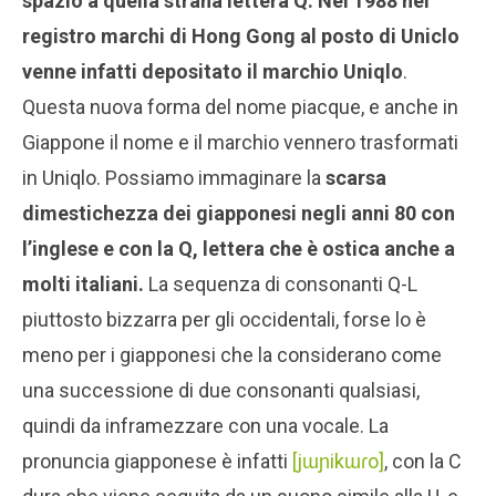
spazio a quella strana lettera Q. Nel 1988 nel
registro marchi di Hong Gong al posto di Uniclo
venne infatti depositato il marchio Uniqlo
.
Questa nuova forma del nome piacque, e anche in
Giappone il nome e il marchio vennero trasformati
in Uniqlo. Possiamo immaginare la
scarsa
dimestichezza dei giapponesi negli anni 80 con
l’inglese e con la Q, lettera che è ostica anche a
molti italiani.
La sequenza di consonanti Q-L
piuttosto bizzarra per gli occidentali, forse lo è
meno per i giapponesi che la considerano come
una successione di due consonanti qualsiasi,
quindi da inframezzare con una vocale. La
pronuncia giapponese è infatti
[jɯɲikɯɾo]
, con la C