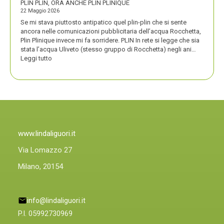
PLIN PLIN, ORA ANCHE PLIN PLINIQUE
22 Maggio 2026
Se mi stava piuttosto antipatico quel plin-plin che si sente
ancora nelle comunicazioni pubblicitaria dell’acqua Rocchetta,
Plin Plinique invece mi fa sorridere. PLIN In rete si legge che sia
stata l’acqua Uliveto (stesso gruppo di Rocchetta) negli ani…
:
Leggi tutto
PLIN
PLIN,
ORA
ANCHE
PLIN
PLINIQUE
www.lindaliguori.it
Via Lomazzo 27
Milano, 20154
info@lindaliguori.it
P.I. 05992730969