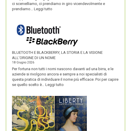
ci scervelliamo, ci prendiamo in giro vicendevolmente e
:
prendiamo…
Leggi tutto
IKEA
VALORIZZA
I
NOMI
DEI
SUOI
PRODOTTI
BLUETOOTH E BLACKBERRY, LA STORIA E LA VISIONE
ALL’ORIGINE DI UN NOME
18 Giugno 2026
Per fortuna non tutti i nomi nascono davanti ad una birra, e le
aziende si rivolgono ancora e sempre a noi specialisti di
questa pratica di individuare il nome più efficace. Poi per capire
:
se quello scelto è…
Leggi tutto
BLUETOOTH
E
BLACKBERRY,
LA
STORIA
E
LA
VISIONE