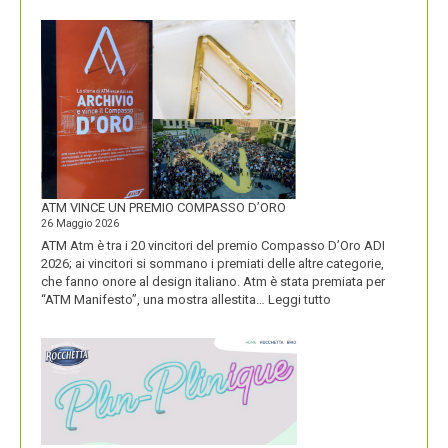
IL
NUOVO
LOGO
DOLOMITI
ENERGIA
MOSTRA
LA
SUA
IDENTITÀ
PIÚ
FORTE
ATM VINCE UN PREMIO COMPASSO D’ORO
26 Maggio 2026
ATM Atm è tra i 20 vincitori del premio Compasso D’Oro ADI
2026; ai vincitori si sommano i premiati delle altre categorie,
che fanno onore al design italiano. Atm è stata premiata per
:
“ATM Manifesto”, una mostra allestita…
Leggi tutto
ATM
VINCE
UN
PREMIO
COMPASSO
D’ORO