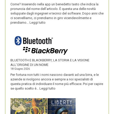
Come? Inserendo nella app un benedetto tasto che indica la
pronuncia del nome dell’articolo. È questa una delle novità
sviluppate dagli ingegneri e tecnici del software. Dopo anni che
ci scervelliamo, ci prendiamo in giro vicendevolmente e
:
prendiamo…
Leggi tutto
IKEA
VALORIZZA
I
NOMI
DEI
SUOI
PRODOTTI
BLUETOOTH E BLACKBERRY, LA STORIA E LA VISIONE
ALL’ORIGINE DI UN NOME
18 Giugno 2026
Per fortuna non tutti i nomi nascono davanti ad una birra, e le
aziende si rivolgono ancora e sempre a noi specialisti di
questa pratica di individuare il nome più efficace. Poi per capire
:
se quello scelto è…
Leggi tutto
BLUETOOTH
E
BLACKBERRY,
LA
STORIA