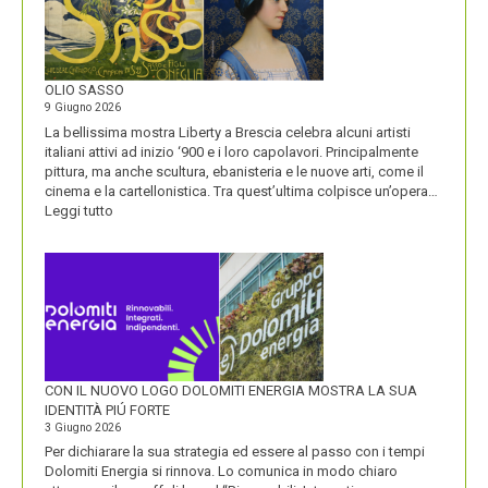
E
LA
VISIONE
ALL’ORIGINE
DI
OLIO SASSO
UN
9 Giugno 2026
NOME
La bellissima mostra Liberty a Brescia celebra alcuni artisti
italiani attivi ad inizio ‘900 e i loro capolavori. Principalmente
pittura, ma anche scultura, ebanisteria e le nuove arti, come il
cinema e la cartellonistica. Tra quest’ultima colpisce un’opera…
:
Leggi tutto
OLIO
SASSO
CON IL NUOVO LOGO DOLOMITI ENERGIA MOSTRA LA SUA
IDENTITÀ PIÚ FORTE
3 Giugno 2026
Per dichiarare la sua strategia ed essere al passo con i tempi
Dolomiti Energia si rinnova. Lo comunica in modo chiaro