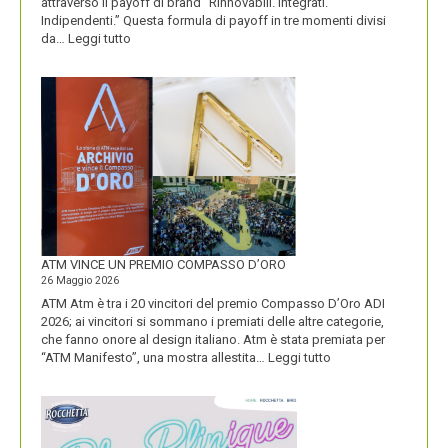
attraverso il payoff di brand “Rinnovabili. Integrati.
Indipendenti.” Questa formula di payoff in tre momenti divisi
:
da…
Leggi tutto
CON
IL
NUOVO
LOGO
DOLOMITI
ENERGIA
MOSTRA
LA
SUA
IDENTITÀ
PIÚ
FORTE
ATM VINCE UN PREMIO COMPASSO D’ORO
26 Maggio 2026
ATM Atm è tra i 20 vincitori del premio Compasso D’Oro ADI
2026; ai vincitori si sommano i premiati delle altre categorie,
che fanno onore al design italiano. Atm è stata premiata per
:
“ATM Manifesto”, una mostra allestita…
Leggi tutto
ATM
VINCE
UN
PREMIO
COMPASSO