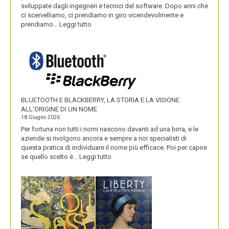
sviluppate dagli ingegneri e tecnici del software. Dopo anni che
ci scervelliamo, ci prendiamo in giro vicendevolmente e
:
prendiamo…
Leggi tutto
IKEA
VALORIZZA
I
NOMI
DEI
SUOI
PRODOTTI
BLUETOOTH E BLACKBERRY, LA STORIA E LA VISIONE
ALL’ORIGINE DI UN NOME
18 Giugno 2026
Per fortuna non tutti i nomi nascono davanti ad una birra, e le
aziende si rivolgono ancora e sempre a noi specialisti di
questa pratica di individuare il nome più efficace. Poi per capire
:
se quello scelto è…
Leggi tutto
BLUETOOTH
E
BLACKBERRY,
LA
STORIA
E
LA