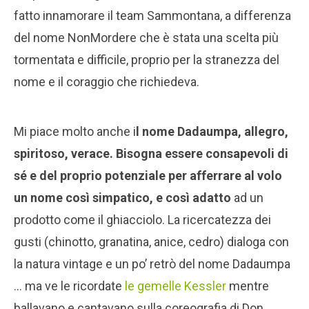
fatto innamorare il team Sammontana, a differenza
del nome NonMordere che è stata una scelta più
tormentata e difficile, proprio per la stranezza del
nome e il coraggio che richiedeva.
Mi piace molto anche i
l nome Dadaumpa, allegro,
spiritoso, verace. Bisogna essere consapevoli di
sé e del proprio potenziale per afferrare al volo
un nome così simpatico, e così adatto
ad un
prodotto come il ghiacciolo. La ricercatezza dei
gusti (chinotto, granatina, anice, cedro) dialoga con
la natura vintage e un po’ retrò del nome Dadaumpa
… ma ve le ricordate
le gemelle Kessler
mentre
ballavano e cantavano sulla coreografia di Don