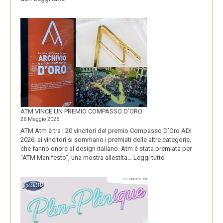
CON
IL
NUOVO
LOGO
DOLOMITI
ENERGIA
MOSTRA
LA
SUA
IDENTITÀ
PIÚ
FORTE
ATM VINCE UN PREMIO COMPASSO D’ORO
26 Maggio 2026
ATM Atm è tra i 20 vincitori del premio Compasso D’Oro ADI
2026; ai vincitori si sommano i premiati delle altre categorie,
che fanno onore al design italiano. Atm è stata premiata per
:
“ATM Manifesto”, una mostra allestita…
Leggi tutto
ATM
VINCE
UN
PREMIO
COMPASSO
D’ORO