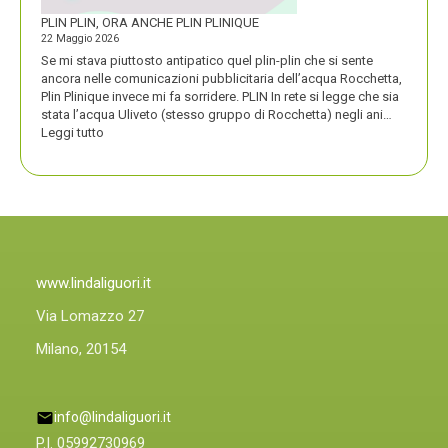
PLIN PLIN, ORA ANCHE PLIN PLINIQUE
22 Maggio 2026
Se mi stava piuttosto antipatico quel plin-plin che si sente
ancora nelle comunicazioni pubblicitaria dell’acqua Rocchetta,
Plin Plinique invece mi fa sorridere. PLIN In rete si legge che sia
stata l’acqua Uliveto (stesso gruppo di Rocchetta) negli ani…
:
Leggi tutto
PLIN
PLIN,
ORA
ANCHE
PLIN
PLINIQUE
www.lindaliguori.it
Via Lomazzo 27
Milano, 20154
info@lindaliguori.it
P.I. 05992730969