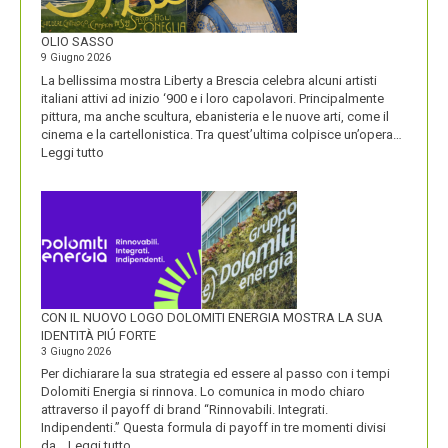
VISIONE
ALL’ORIGINE
DI
OLIO SASSO
UN
9 Giugno 2026
NOME
La bellissima mostra Liberty a Brescia celebra alcuni artisti
italiani attivi ad inizio ‘900 e i loro capolavori. Principalmente
pittura, ma anche scultura, ebanisteria e le nuove arti, come il
cinema e la cartellonistica. Tra quest’ultima colpisce un’opera…
:
Leggi tutto
OLIO
SASSO
CON IL NUOVO LOGO DOLOMITI ENERGIA MOSTRA LA SUA
IDENTITÀ PIÚ FORTE
3 Giugno 2026
Per dichiarare la sua strategia ed essere al passo con i tempi
Dolomiti Energia si rinnova. Lo comunica in modo chiaro
attraverso il payoff di brand “Rinnovabili. Integrati.
Indipendenti.” Questa formula di payoff in tre momenti divisi
:
da…
Leggi tutto