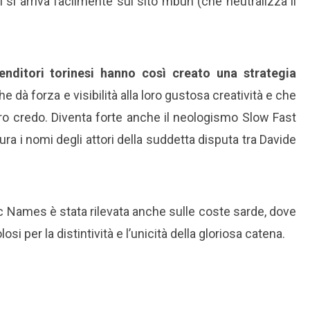
si arriva facilmente sul sito mbun (che neutralizza il
enditori torinesi hanno così creato una strategia
che dà forza e visibilità alla loro gustosa creatività e che
 loro credo. Diventa forte anche il neologismo Slow Fast
ura i nomi degli attori della suddetta disputa tra Davide
ac Names è stata rilevata anche sulle coste sarde, dove
i per la distintività e l’unicità della gloriosa catena.