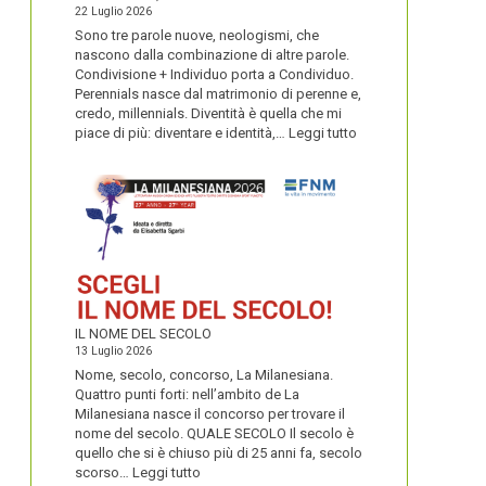
22 Luglio 2026
Sono tre parole nuove, neologismi, che
nascono dalla combinazione di altre parole.
Condivisione + Individuo porta a Condividuo.
Perennials nasce dal matrimonio di perenne e,
credo, millennials. Diventità è quella che mi
:
piace di più: diventare e identità,…
Leggi tutto
CONDIVIDUO,
DIVENTITÀ
E
PERENNIALS
IL NOME DEL SECOLO
13 Luglio 2026
Nome, secolo, concorso, La Milanesiana.
Quattro punti forti: nell’ambito de La
Milanesiana nasce il concorso per trovare il
nome del secolo. QUALE SECOLO Il secolo è
quello che si è chiuso più di 25 anni fa, secolo
:
scorso…
Leggi tutto