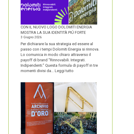
CON IL NUOVO LOGO DOLOMITI ENERGIA
MOSTRA LA SUA IDENTITÀ PIÚ FORTE
3 Giugno 2026
Per dichiarare la sua strategia ed essere al
passo con i tempi Dolomiti Energia si rinnova.
Lo comunica in modo chiaro attraverso il
payoff di brand “Rinnovabili. Integrati.
Indipendenti.” Questa formula di payoff in tre
:
momenti divisi da…
Leggi tutto
CON
IL
NUOVO
LOGO
DOLOMITI
ENERGIA
MOSTRA
LA
SUA
IDENTITÀ
PIÚ