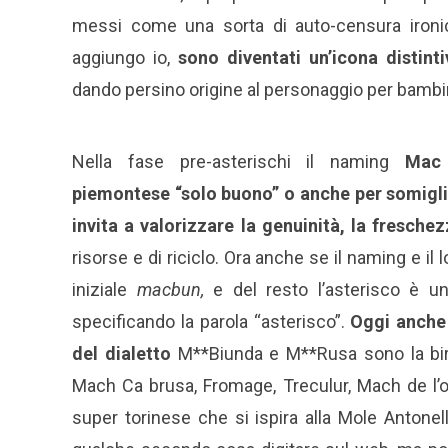
messi come una sorta di auto-censura ironic
aggiungo io,
sono diventati un’icona distint
dando persino origine al personaggio per bambi
Nella fase pre-asterischi il naming
Mac 
piemontese “solo buono” o anche per somiglia
invita a valorizzare la genuinità, la freschezz
risorse e di riciclo. Ora anche se il naming e il
iniziale
macbun,
e
del resto l’asterisco è 
specificando la parola “asterisco”.
Oggi
anche
del dialetto
M**Biunda e M**Rusa sono la birr
Mach Ca brusa, Fromage, Treculur, Mach de l’
super torinese che si ispira alla Mole Antonel