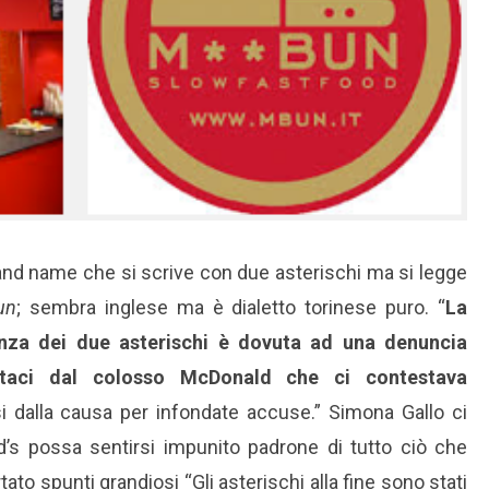
and name che si scrive con due asterischi ma si legge
un
; sembra inglese ma è dialetto torinese puro. “
La
nza dei due asterischi è dovuta ad una denuncia
ataci dal colosso McDonald che ci contestava
si dalla causa per infondate accuse.” Simona Gallo ci
d’s possa sentirsi impunito padrone di tutto ciò che
to spunti grandiosi “Gli asterischi alla fine sono stati