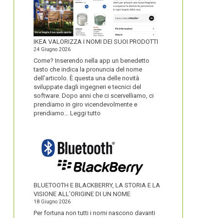
IKEA VALORIZZA I NOMI DEI SUOI PRODOTTI
24 Giugno 2026
Come? Inserendo nella app un benedetto
tasto che indica la pronuncia del nome
dell’articolo. È questa una delle novità
sviluppate dagli ingegneri e tecnici del
software. Dopo anni che ci scervelliamo, ci
prendiamo in giro vicendevolmente e
:
prendiamo…
Leggi tutto
IKEA
VALORIZZA
I
NOMI
DEI
SUOI
PRODOTTI
BLUETOOTH E BLACKBERRY, LA STORIA E LA
VISIONE ALL’ORIGINE DI UN NOME
18 Giugno 2026
Per fortuna non tutti i nomi nascono davanti