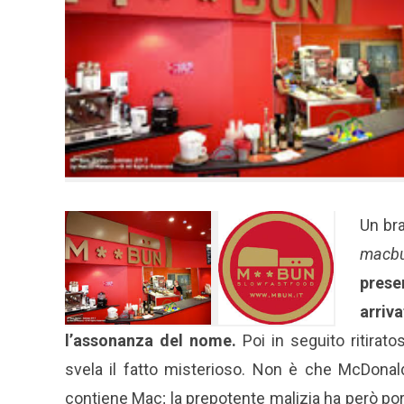
Un br
macb
prese
arriv
l’assonanza del nome.
Poi in seguito ritirato
svela il fatto misterioso. Non è che McDonal
contiene Mac; la prepotente malizia ha però porta