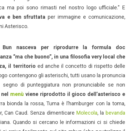
a ma poi sono rimasti nel nostro logo ufficiale.” E
iva e ben sfruttata
per immagine e comunicazione,
ni Asterisco.
Bun nasceva per riprodurre la formula doc
nza “ma che buono”, in una filosofia very local che
a, il territorio
ed anche il concetto di rispetto delle
 logo contengono gli asterischi, tutti usano la pronuncia
un segno di punteggiatura non pronunciabile se non
 nel
menù
viene riprodotto il gioco dell’asterisco e
a bionda la rossa, Tuma è l’hamburger con la toma,
or, Can Caud. Senza dimenticare
Molecola
, la
bevanda
liana. Quando si cercano le informazioni ci si chiede