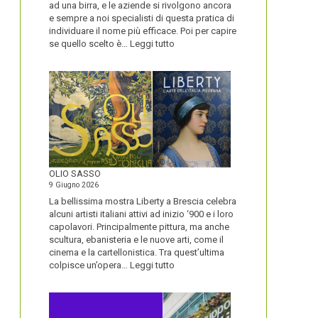
ad una birra, e le aziende si rivolgono ancora
e sempre a noi specialisti di questa pratica di
individuare il nome più efficace. Poi per capire
:
se quello scelto è…
Leggi tutto
BLUETOOTH
E
BLACKBERRY,
LA
STORIA
E
LA
VISIONE
ALL’ORIGINE
DI
OLIO SASSO
UN
9 Giugno 2026
NOME
La bellissima mostra Liberty a Brescia celebra
alcuni artisti italiani attivi ad inizio ‘900 e i loro
capolavori. Principalmente pittura, ma anche
scultura, ebanisteria e le nuove arti, come il
cinema e la cartellonistica. Tra quest’ultima
:
colpisce un’opera…
Leggi tutto
OLIO
SASSO