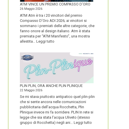
FORTE
ATM VINCE UN PREMIO COMPASSO D’ORO
26 Maggio 2026
ATM Atm è tra i 20 vincitori del premio
Compasso D’Oro ADI 2026; ai vincitori si
sommano i premiati delle altre categorie, che
fanno onore al design italiano. Atm è stata
premiata per “ATM Manifesto”, una mostra
:
allestita…
Leggi tutto
ATM
VINCE
UN
PREMIO
COMPASSO
D’ORO
PLIN PLIN, ORA ANCHE PLIN PLINIQUE
22 Maggio 2026
Se mi stava piuttosto antipatico quel plin-plin
che si sente ancora nelle comunicazioni
pubblicitaria dell’acqua Rocchetta, Plin
Plinique invece mi fa sorridere. PLIN In rete si
legge che sia stata l’acqua Uliveto (stesso
:
gruppo di Rocchetta) negli ani…
Leggi tutto
PLIN