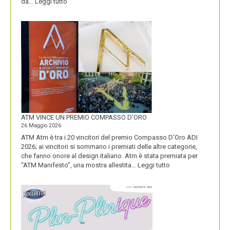
:
da…
Leggi tutto
CON
IL
NUOVO
LOGO
DOLOMITI
ENERGIA
MOSTRA
LA
SUA
IDENTITÀ
PIÚ
FORTE
ATM VINCE UN PREMIO COMPASSO D’ORO
26 Maggio 2026
ATM Atm è tra i 20 vincitori del premio Compasso D’Oro ADI
2026; ai vincitori si sommano i premiati delle altre categorie,
che fanno onore al design italiano. Atm è stata premiata per
:
“ATM Manifesto”, una mostra allestita…
Leggi tutto
ATM
VINCE
UN
PREMIO
COMPASSO
D’ORO