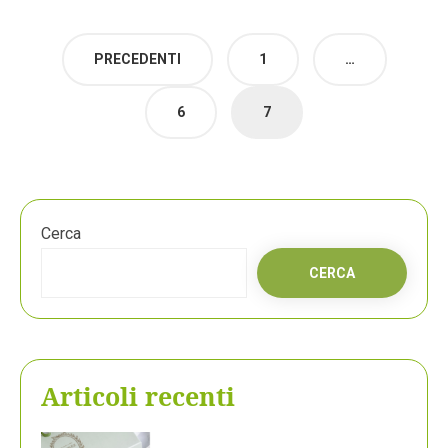
Paginazione
PRECEDENTI
1
…
degli
articoli
6
7
Cerca
CERCA
Articoli recenti