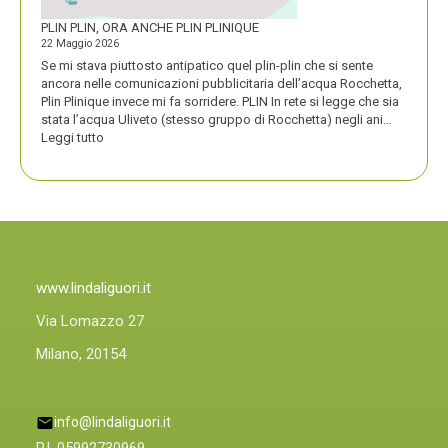
PLIN PLIN, ORA ANCHE PLIN PLINIQUE
22 Maggio 2026
Se mi stava piuttosto antipatico quel plin-plin che si sente
ancora nelle comunicazioni pubblicitaria dell’acqua Rocchetta,
Plin Plinique invece mi fa sorridere. PLIN In rete si legge che sia
stata l’acqua Uliveto (stesso gruppo di Rocchetta) negli ani…
:
Leggi tutto
PLIN
PLIN,
ORA
ANCHE
PLIN
PLINIQUE
www.lindaliguori.it
Via Lomazzo 27
Milano, 20154
info@lindaliguori.it