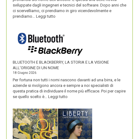
sviluppate dagli ingegneri e tecnici del software. Dopo anni che
ci scervelliamo, ci prendiamo in giro vicendevolmente e
:
prendiamo…
Leggi tutto
IKEA
VALORIZZA
I
NOMI
DEI
SUOI
PRODOTTI
BLUETOOTH E BLACKBERRY, LA STORIA E LA VISIONE
ALL’ORIGINE DI UN NOME
18 Giugno 2026
Per fortuna non tutti i nomi nascono davanti ad una birra, e le
aziende si rivolgono ancora e sempre a noi specialisti di
questa pratica di individuare il nome più efficace. Poi per capire
:
se quello scelto è…
Leggi tutto
BLUETOOTH
E
BLACKBERRY,
LA
STORIA
E
LA