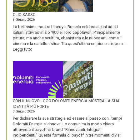
VISIONE
ALL’ORIGINE
DI
OLIO SASSO
UN
9 Giugno 2026
NOME
La bellissima mostra Liberty a Brescia celebra alcuni artisti
italiani attivi ad inizio ‘900 e i loro capolavori. Principalmente
pittura, ma anche scultura, ebanisteria e le nuove arti, come il
cinema e la cartellonistica. Tra quest’ultima colpisce un’opera…
:
Leggi tutto
OLIO
SASSO
CON IL NUOVO LOGO DOLOMITI ENERGIA MOSTRA LA SUA
IDENTITÀ PIÚ FORTE
3 Giugno 2026
Per dichiarare la sua strategia ed essere al passo con i tempi
Dolomiti Energia si rinnova. Lo comunica in modo chiaro
attraverso il payoff di brand “Rinnovabili. Integrati.
Indipendenti.” Questa formula di payoff in tre momenti divisi