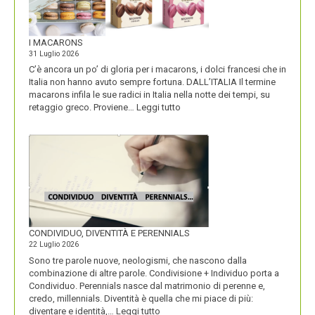
I MACARONS
31 Luglio 2026
C’è ancora un po’ di gloria per i macarons, i dolci francesi che in
Italia non hanno avuto sempre fortuna. DALL’ITALIA Il termine
macarons infila le sue radici in Italia nella notte dei tempi, su
:
retaggio greco. Proviene…
Leggi tutto
I
MACARONS
CONDIVIDUO, DIVENTITÀ E PERENNIALS
22 Luglio 2026
Sono tre parole nuove, neologismi, che nascono dalla
combinazione di altre parole. Condivisione + Individuo porta a
Condividuo. Perennials nasce dal matrimonio di perenne e,
credo, millennials. Diventità è quella che mi piace di più:
:
diventare e identità,…
Leggi tutto