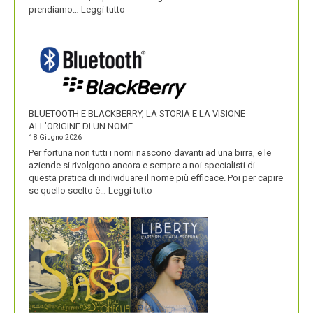
:
prendiamo…
Leggi tutto
IKEA
VALORIZZA
I
NOMI
DEI
SUOI
PRODOTTI
BLUETOOTH E BLACKBERRY, LA STORIA E LA VISIONE
ALL’ORIGINE DI UN NOME
18 Giugno 2026
Per fortuna non tutti i nomi nascono davanti ad una birra, e le
aziende si rivolgono ancora e sempre a noi specialisti di
questa pratica di individuare il nome più efficace. Poi per capire
:
se quello scelto è…
Leggi tutto
BLUETOOTH
E
BLACKBERRY,
LA
STORIA
E
LA
VISIONE
ALL’ORIGINE