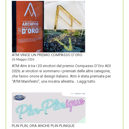
NUOVO
LOGO
DOLOMITI
ENERGIA
MOSTRA
LA
SUA
IDENTITÀ
PIÚ
FORTE
ATM VINCE UN PREMIO COMPASSO D’ORO
26 Maggio 2026
ATM Atm è tra i 20 vincitori del premio Compasso D’Oro ADI
2026; ai vincitori si sommano i premiati delle altre categorie,
che fanno onore al design italiano. Atm è stata premiata per
:
“ATM Manifesto”, una mostra allestita…
Leggi tutto
ATM
VINCE
UN
PREMIO
COMPASSO
D’ORO
PLIN PLIN, ORA ANCHE PLIN PLINIQUE