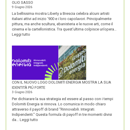
DI
OLIO SASSO
UN
9 Giugno 2026
NOME
La bellissima mostra Liberty a Brescia celebra alcuni artisti
italiani attivi ad inizio ‘900 e i loro capolavori. Principalmente
pittura, ma anche scultura, ebanisteria e le nuove arti, come il
cinema e la cartellonistica. Tra quest’ultima colpisce un’opera…
:
Leggi tutto
OLIO
SASSO
CON IL NUOVO LOGO DOLOMITI ENERGIA MOSTRA LA SUA
IDENTITÀ PIÚ FORTE
3 Giugno 2026
Per dichiarare la sua strategia ed essere al passo con i tempi
Dolomiti Energia si rinnova. Lo comunica in modo chiaro
attraverso il payoff di brand “Rinnovabili. Integrati.
Indipendenti.” Questa formula di payoff in tre momenti divisi
:
da…
Leggi tutto
CON
IL