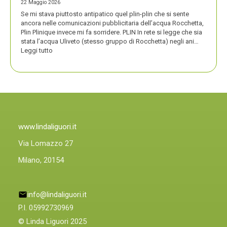
22 Maggio 2026
Se mi stava piuttosto antipatico quel plin-plin che si sente
ancora nelle comunicazioni pubblicitaria dell’acqua Rocchetta,
Plin Plinique invece mi fa sorridere. PLIN In rete si legge che sia
stata l’acqua Uliveto (stesso gruppo di Rocchetta) negli ani…
:
Leggi tutto
PLIN
PLIN,
ORA
ANCHE
PLIN
PLINIQUE
www.lindaliguori.it
Via Lomazzo 27
Milano, 20154
info@lindaliguori.it
P.I. 05992730969
© Linda Liguori 2025