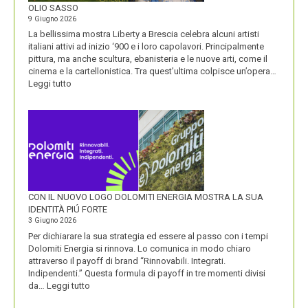
DI
OLIO SASSO
UN
9 Giugno 2026
NOME
La bellissima mostra Liberty a Brescia celebra alcuni artisti
italiani attivi ad inizio ‘900 e i loro capolavori. Principalmente
pittura, ma anche scultura, ebanisteria e le nuove arti, come il
cinema e la cartellonistica. Tra quest’ultima colpisce un’opera…
:
Leggi tutto
OLIO
SASSO
CON IL NUOVO LOGO DOLOMITI ENERGIA MOSTRA LA SUA
IDENTITÀ PIÚ FORTE
3 Giugno 2026
Per dichiarare la sua strategia ed essere al passo con i tempi
Dolomiti Energia si rinnova. Lo comunica in modo chiaro
attraverso il payoff di brand “Rinnovabili. Integrati.
Indipendenti.” Questa formula di payoff in tre momenti divisi
:
da…
Leggi tutto
CON