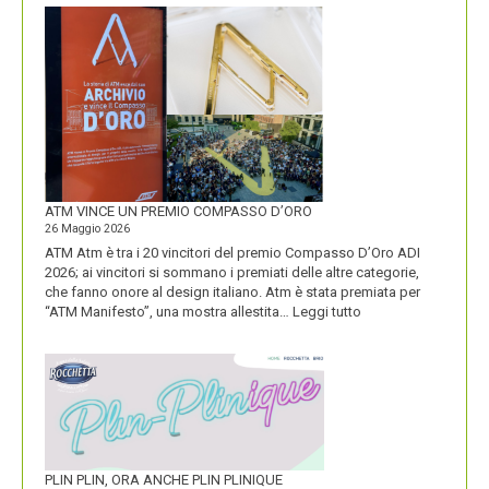
IL
NUOVO
LOGO
DOLOMITI
ENERGIA
MOSTRA
LA
SUA
IDENTITÀ
PIÚ
FORTE
ATM VINCE UN PREMIO COMPASSO D’ORO
26 Maggio 2026
ATM Atm è tra i 20 vincitori del premio Compasso D’Oro ADI
2026; ai vincitori si sommano i premiati delle altre categorie,
che fanno onore al design italiano. Atm è stata premiata per
:
“ATM Manifesto”, una mostra allestita…
Leggi tutto
ATM
VINCE
UN
PREMIO
COMPASSO
D’ORO
PLIN PLIN, ORA ANCHE PLIN PLINIQUE