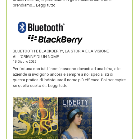
:
prendiamo…
Leggi tutto
IKEA
VALORIZZA
I
NOMI
DEI
SUOI
PRODOTTI
BLUETOOTH E BLACKBERRY, LA STORIA E LA VISIONE
ALL’ORIGINE DI UN NOME
18 Giugno 2026
Per fortuna non tutti i nomi nascono davanti ad una birra, e le
aziende si rivolgono ancora e sempre a noi specialisti di
questa pratica di individuare il nome più efficace. Poi per capire
:
se quello scelto è…
Leggi tutto
BLUETOOTH
E
BLACKBERRY,
LA
STORIA
E
LA
VISIONE
ALL’ORIGINE