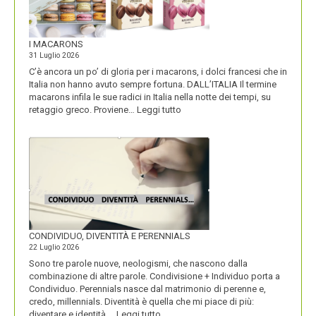
I MACARONS
31 Luglio 2026
C’è ancora un po’ di gloria per i macarons, i dolci francesi che in
Italia non hanno avuto sempre fortuna. DALL’ITALIA Il termine
macarons infila le sue radici in Italia nella notte dei tempi, su
:
retaggio greco. Proviene…
Leggi tutto
I
MACARONS
CONDIVIDUO, DIVENTITÀ E PERENNIALS
22 Luglio 2026
Sono tre parole nuove, neologismi, che nascono dalla
combinazione di altre parole. Condivisione + Individuo porta a
Condividuo. Perennials nasce dal matrimonio di perenne e,
credo, millennials. Diventità è quella che mi piace di più:
:
diventare e identità,…
Leggi tutto