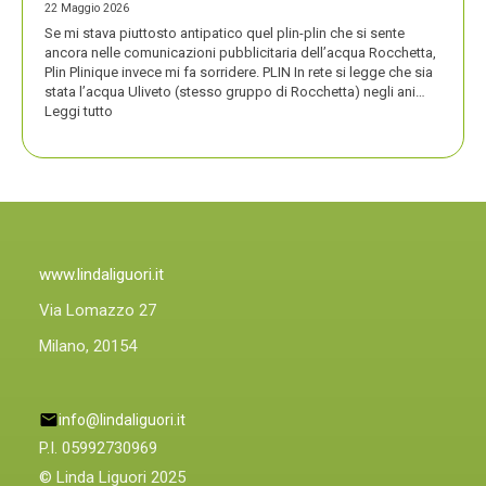
22 Maggio 2026
Se mi stava piuttosto antipatico quel plin-plin che si sente
ancora nelle comunicazioni pubblicitaria dell’acqua Rocchetta,
Plin Plinique invece mi fa sorridere. PLIN In rete si legge che sia
stata l’acqua Uliveto (stesso gruppo di Rocchetta) negli ani…
:
Leggi tutto
PLIN
PLIN,
ORA
ANCHE
PLIN
PLINIQUE
www.lindaliguori.it
Via Lomazzo 27
Milano, 20154
info@lindaliguori.it
P.I. 05992730969
© Linda Liguori 2025