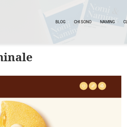
BLOG
CHI SONO
NAMING
C
minale