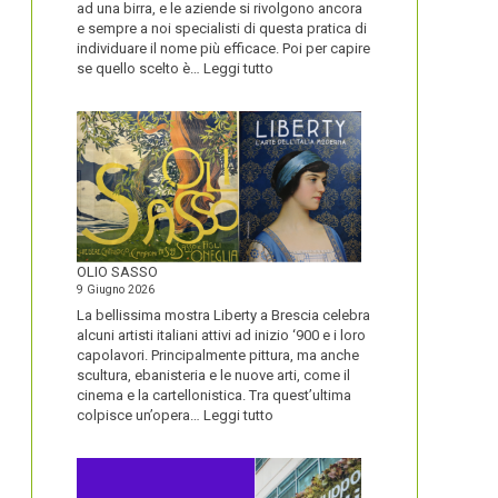
ad una birra, e le aziende si rivolgono ancora
e sempre a noi specialisti di questa pratica di
individuare il nome più efficace. Poi per capire
:
se quello scelto è…
Leggi tutto
BLUETOOTH
E
BLACKBERRY,
LA
STORIA
E
LA
VISIONE
ALL’ORIGINE
DI
OLIO SASSO
UN
9 Giugno 2026
NOME
La bellissima mostra Liberty a Brescia celebra
alcuni artisti italiani attivi ad inizio ‘900 e i loro
capolavori. Principalmente pittura, ma anche
scultura, ebanisteria e le nuove arti, come il
cinema e la cartellonistica. Tra quest’ultima
:
colpisce un’opera…
Leggi tutto
OLIO
SASSO