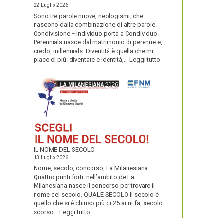
22 Luglio 2026
Sono tre parole nuove, neologismi, che
nascono dalla combinazione di altre parole.
Condivisione + Individuo porta a Condividuo.
Perennials nasce dal matrimonio di perenne e,
credo, millennials. Diventità è quella che mi
:
piace di più: diventare e identità,…
Leggi tutto
CONDIVIDUO,
DIVENTITÀ
E
PERENNIALS
IL NOME DEL SECOLO
13 Luglio 2026
Nome, secolo, concorso, La Milanesiana.
Quattro punti forti: nell’ambito de La
Milanesiana nasce il concorso per trovare il
nome del secolo. QUALE SECOLO Il secolo è
quello che si è chiuso più di 25 anni fa, secolo
:
scorso…
Leggi tutto