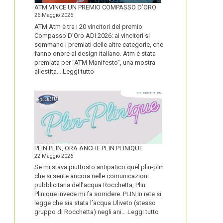
FORTE
ATM VINCE UN PREMIO COMPASSO D’ORO
26 Maggio 2026
ATM Atm è tra i 20 vincitori del premio
Compasso D’Oro ADI 2026; ai vincitori si
sommano i premiati delle altre categorie, che
fanno onore al design italiano. Atm è stata
premiata per “ATM Manifesto”, una mostra
:
allestita…
Leggi tutto
ATM
VINCE
UN
PREMIO
COMPASSO
D’ORO
PLIN PLIN, ORA ANCHE PLIN PLINIQUE
22 Maggio 2026
Se mi stava piuttosto antipatico quel plin-plin
che si sente ancora nelle comunicazioni
pubblicitaria dell’acqua Rocchetta, Plin
Plinique invece mi fa sorridere. PLIN In rete si
legge che sia stata l’acqua Uliveto (stesso
:
gruppo di Rocchetta) negli ani…
Leggi tutto
PLIN