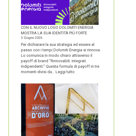
CON IL NUOVO LOGO DOLOMITI ENERGIA
MOSTRA LA SUA IDENTITÀ PIÚ FORTE
3 Giugno 2026
Per dichiarare la sua strategia ed essere al
passo con i tempi Dolomiti Energia si rinnova.
Lo comunica in modo chiaro attraverso il
payoff di brand “Rinnovabili. Integrati.
Indipendenti.” Questa formula di payoff in tre
:
momenti divisi da…
Leggi tutto
CON
IL
NUOVO
LOGO
DOLOMITI
ENERGIA
MOSTRA
LA
SUA
IDENTITÀ
PIÚ