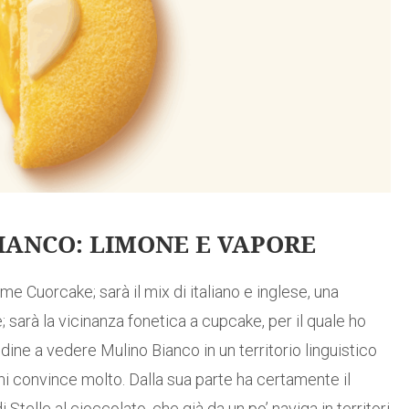
IANCO: LIMONE E VAPORE
e Cuorcake; sarà il mix di italiano e inglese, una
sarà la vicinanza fonetica a cupcake, per il quale ho
udine a vedere Mulino Bianco in un territorio linguistico
i convince molto. Dalla sua parte ha certamente il
Stelle al cioccolato, che già da un po’ naviga in territori