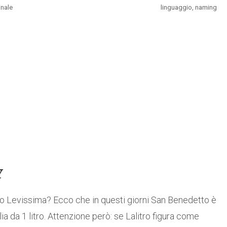
inale
linguaggio
,
naming
Y
tro Levissima? Ecco che in questi giorni San Benedetto è
a da 1 litro. Attenzione però: se Lalitro figura come