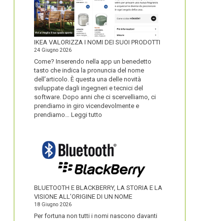
IKEA VALORIZZA I NOMI DEI SUOI PRODOTTI
24 Giugno 2026
Come? Inserendo nella app un benedetto
tasto che indica la pronuncia del nome
dell’articolo. È questa una delle novità
sviluppate dagli ingegneri e tecnici del
software. Dopo anni che ci scervelliamo, ci
prendiamo in giro vicendevolmente e
:
prendiamo…
Leggi tutto
IKEA
VALORIZZA
I
NOMI
DEI
SUOI
PRODOTTI
BLUETOOTH E BLACKBERRY, LA STORIA E LA
VISIONE ALL’ORIGINE DI UN NOME
18 Giugno 2026
Per fortuna non tutti i nomi nascono davanti