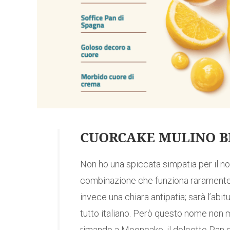
CUORCAKE MULINO B
Non ho una spiccata simpatia per il nom
combinazione che funziona raramente; 
invece una chiara antipatia; sarà l’abit
tutto italiano. Però questo nome non m
rimando a Mooncake, il dolcetto Pan di 