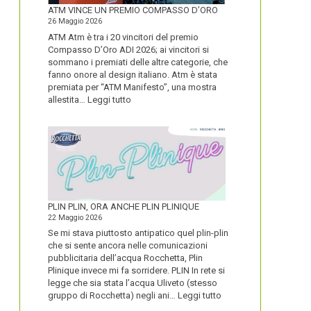
FORTE
ATM VINCE UN PREMIO COMPASSO D’ORO
26 Maggio 2026
ATM Atm è tra i 20 vincitori del premio
Compasso D’Oro ADI 2026; ai vincitori si
sommano i premiati delle altre categorie, che
fanno onore al design italiano. Atm è stata
premiata per “ATM Manifesto”, una mostra
:
allestita…
Leggi tutto
ATM
VINCE
UN
PREMIO
COMPASSO
D’ORO
PLIN PLIN, ORA ANCHE PLIN PLINIQUE
22 Maggio 2026
Se mi stava piuttosto antipatico quel plin-plin
che si sente ancora nelle comunicazioni
pubblicitaria dell’acqua Rocchetta, Plin
Plinique invece mi fa sorridere. PLIN In rete si
legge che sia stata l’acqua Uliveto (stesso
:
gruppo di Rocchetta) negli ani…
Leggi tutto
PLIN