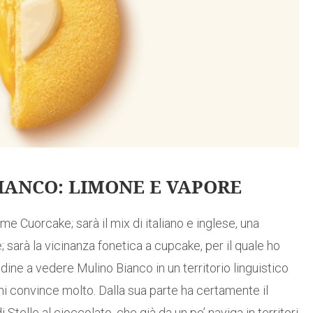
IANCO: LIMONE E VAPORE
e Cuorcake; sarà il mix di italiano e inglese, una
sarà la vicinanza fonetica a cupcake, per il quale ho
udine a vedere Mulino Bianco in un territorio linguistico
i convince molto. Dalla sua parte ha certamente il
Stelle al cioccolato, che già da un po’ naviga in territori