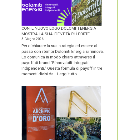
CON IL NUOVO LOGO DOLOMITI ENERGIA
MOSTRA LA SUA IDENTITÀ PIÚ FORTE
3 Giugno 2026
Per dichiarare la sua strategia ed essere al
passo con i tempi Dolomiti Energia si rinnova.
Lo comunica in modo chiaro attraverso il
payoff di brand “Rinnovabili. Integrati.
Indipendenti.” Questa formula di payoff in tre
:
momenti divisi da…
Leggi tutto
CON
IL
NUOVO
LOGO
DOLOMITI
ENERGIA
MOSTRA
LA
SUA
IDENTITÀ
PIÚ