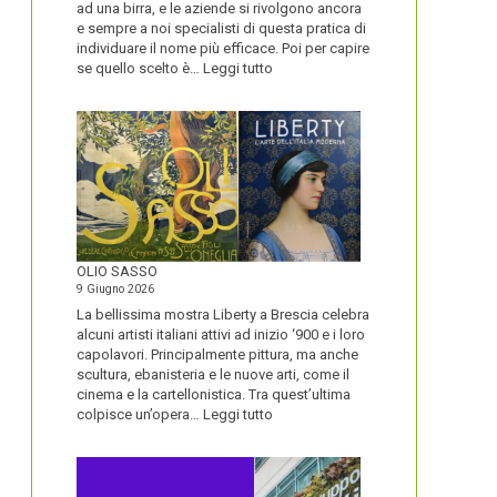
ad una birra, e le aziende si rivolgono ancora
e sempre a noi specialisti di questa pratica di
individuare il nome più efficace. Poi per capire
:
se quello scelto è…
Leggi tutto
BLUETOOTH
E
BLACKBERRY,
LA
STORIA
E
LA
VISIONE
ALL’ORIGINE
DI
OLIO SASSO
UN
9 Giugno 2026
NOME
La bellissima mostra Liberty a Brescia celebra
alcuni artisti italiani attivi ad inizio ‘900 e i loro
capolavori. Principalmente pittura, ma anche
scultura, ebanisteria e le nuove arti, come il
cinema e la cartellonistica. Tra quest’ultima
:
colpisce un’opera…
Leggi tutto
OLIO
SASSO