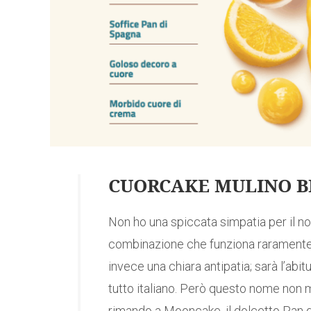
CUORCAKE MULINO B
Non ho una spiccata simpatia per il nom
combinazione che funziona raramente; 
invece una chiara antipatia; sarà l’abit
tutto italiano. Però questo nome non m
rimando a Mooncake, il dolcetto Pan di 