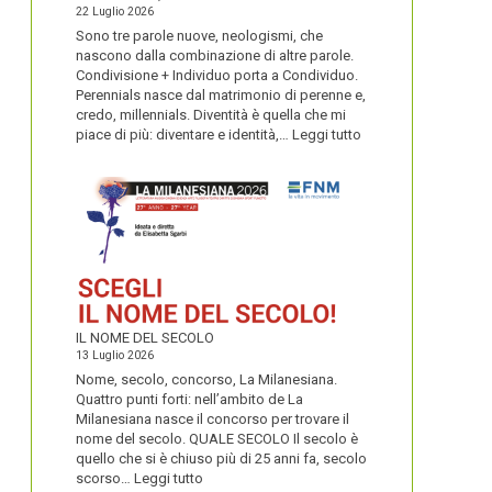
22 Luglio 2026
Sono tre parole nuove, neologismi, che
nascono dalla combinazione di altre parole.
Condivisione + Individuo porta a Condividuo.
Perennials nasce dal matrimonio di perenne e,
credo, millennials. Diventità è quella che mi
:
piace di più: diventare e identità,…
Leggi tutto
CONDIVIDUO,
DIVENTITÀ
E
PERENNIALS
IL NOME DEL SECOLO
13 Luglio 2026
Nome, secolo, concorso, La Milanesiana.
Quattro punti forti: nell’ambito de La
Milanesiana nasce il concorso per trovare il
nome del secolo. QUALE SECOLO Il secolo è
quello che si è chiuso più di 25 anni fa, secolo
:
scorso…
Leggi tutto