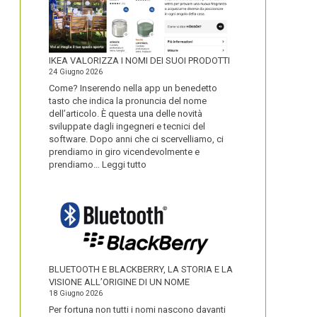
IKEA VALORIZZA I NOMI DEI SUOI PRODOTTI
24 Giugno 2026
Come? Inserendo nella app un benedetto
tasto che indica la pronuncia del nome
dell’articolo. È questa una delle novità
sviluppate dagli ingegneri e tecnici del
software. Dopo anni che ci scervelliamo, ci
prendiamo in giro vicendevolmente e
:
prendiamo…
Leggi tutto
IKEA
VALORIZZA
I
NOMI
DEI
SUOI
PRODOTTI
BLUETOOTH E BLACKBERRY, LA STORIA E LA
VISIONE ALL’ORIGINE DI UN NOME
18 Giugno 2026
Per fortuna non tutti i nomi nascono davanti