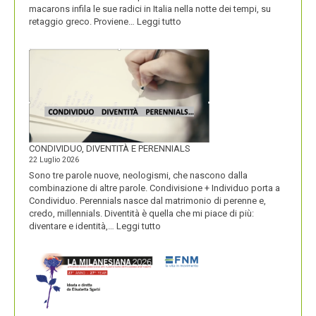
macarons infila le sue radici in Italia nella notte dei tempi, su
:
retaggio greco. Proviene…
Leggi tutto
I
MACARONS
CONDIVIDUO, DIVENTITÀ E PERENNIALS
22 Luglio 2026
Sono tre parole nuove, neologismi, che nascono dalla
combinazione di altre parole. Condivisione + Individuo porta a
Condividuo. Perennials nasce dal matrimonio di perenne e,
credo, millennials. Diventità è quella che mi piace di più:
:
diventare e identità,…
Leggi tutto
CONDIVIDUO,
DIVENTITÀ
E
PERENNIALS