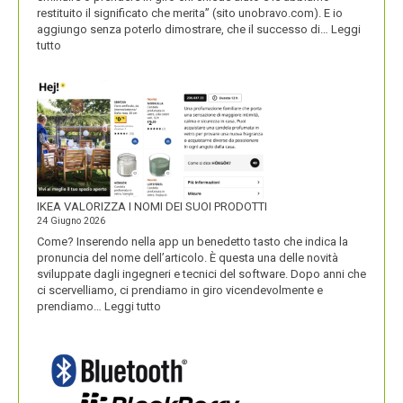
restituito il significato che merita” (sito unobravo.com). E io
aggiungo senza poterlo dimostrare, che il successo di…
Leggi
:
tutto
UNOBRAVO
IKEA VALORIZZA I NOMI DEI SUOI PRODOTTI
24 Giugno 2026
Come? Inserendo nella app un benedetto tasto che indica la
pronuncia del nome dell’articolo. È questa una delle novità
sviluppate dagli ingegneri e tecnici del software. Dopo anni che
ci scervelliamo, ci prendiamo in giro vicendevolmente e
:
prendiamo…
Leggi tutto
IKEA
VALORIZZA
I
NOMI
DEI
SUOI