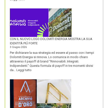
OLIO
SASSO
CON IL NUOVO LOGO DOLOMITI ENERGIA MOSTRA LA SUA
IDENTITÀ PIÚ FORTE
3 Giugno 2026
Per dichiarare la sua strategia ed essere al passo con i tempi
Dolomiti Energia si rinnova. Lo comunica in modo chiaro
attraverso il payoff di brand “Rinnovabili. Integrati.
Indipendenti.” Questa formula di payoff in tre momenti divisi
:
da…
Leggi tutto
CON
IL
NUOVO
LOGO
DOLOMITI
ENERGIA
MOSTRA
LA