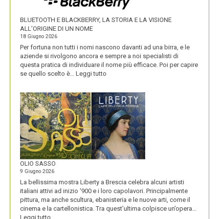
PRODOTTI
BLUETOOTH E BLACKBERRY, LA STORIA E LA VISIONE
ALL’ORIGINE DI UN NOME
18 Giugno 2026
Per fortuna non tutti i nomi nascono davanti ad una birra, e le
aziende si rivolgono ancora e sempre a noi specialisti di
questa pratica di individuare il nome più efficace. Poi per capire
:
se quello scelto è…
Leggi tutto
BLUETOOTH
E
BLACKBERRY,
LA
STORIA
E
LA
VISIONE
ALL’ORIGINE
DI
OLIO SASSO
UN
9 Giugno 2026
NOME
La bellissima mostra Liberty a Brescia celebra alcuni artisti
italiani attivi ad inizio ‘900 e i loro capolavori. Principalmente
pittura, ma anche scultura, ebanisteria e le nuove arti, come il
cinema e la cartellonistica. Tra quest’ultima colpisce un’opera…
:
Leggi tutto