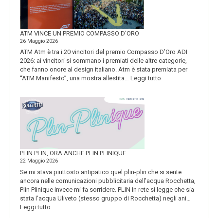
SUA
IDENTITÀ
PIÚ
FORTE
ATM VINCE UN PREMIO COMPASSO D’ORO
26 Maggio 2026
ATM Atm è tra i 20 vincitori del premio Compasso D’Oro ADI
2026; ai vincitori si sommano i premiati delle altre categorie,
che fanno onore al design italiano. Atm è stata premiata per
:
“ATM Manifesto”, una mostra allestita…
Leggi tutto
ATM
VINCE
UN
PREMIO
COMPASSO
D’ORO
PLIN PLIN, ORA ANCHE PLIN PLINIQUE
22 Maggio 2026
Se mi stava piuttosto antipatico quel plin-plin che si sente
ancora nelle comunicazioni pubblicitaria dell’acqua Rocchetta,
Plin Plinique invece mi fa sorridere. PLIN In rete si legge che sia
stata l’acqua Uliveto (stesso gruppo di Rocchetta) negli ani…
:
Leggi tutto
PLIN