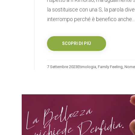
la sostituisce con una S, la parola di
interrompo perché è benefico anche...
SCOPRI DI PIÙ
7 Settembre 2023
Etimologia
,
Family Feeling
,
Nome 