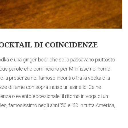
OCKTAIL DI COINCIDENZE
 vodka e una ginger beer che se la passavano piuttosto
 due parole che cominciano per M infisse nel nome
la presenza nel famoso incontro tra la vodka e la
tazze di rame con sopra inciso un asinello. Ce ne
nza o evento eccezionale: il ritorno in voga di un
les, famosissimo negli anni ‘50 e ‘60 in tutta America,