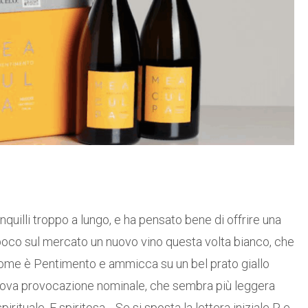
nquilli troppo a lungo, e ha pensato bene di offrire una
poco sul mercato un nuovo vino questa volta bianco, che
l nome è Pentimento e ammicca su un bel prato giallo
nuova provocazione nominale, che sembra più leggera
rituale. E spiritosa. Se si sposta la lettera iniziale P e