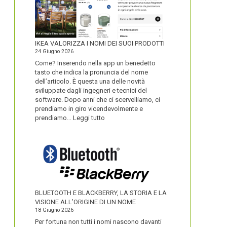
IKEA VALORIZZA I NOMI DEI SUOI PRODOTTI
24 Giugno 2026
Come? Inserendo nella app un benedetto
tasto che indica la pronuncia del nome
dell’articolo. È questa una delle novità
sviluppate dagli ingegneri e tecnici del
software. Dopo anni che ci scervelliamo, ci
prendiamo in giro vicendevolmente e
:
prendiamo…
Leggi tutto
IKEA
VALORIZZA
I
NOMI
DEI
SUOI
PRODOTTI
BLUETOOTH E BLACKBERRY, LA STORIA E LA
VISIONE ALL’ORIGINE DI UN NOME
18 Giugno 2026
Per fortuna non tutti i nomi nascono davanti