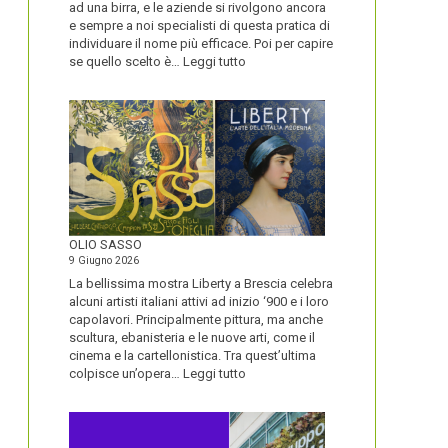
ad una birra, e le aziende si rivolgono ancora
e sempre a noi specialisti di questa pratica di
individuare il nome più efficace. Poi per capire
:
se quello scelto è…
Leggi tutto
BLUETOOTH
E
BLACKBERRY,
LA
STORIA
E
LA
VISIONE
ALL’ORIGINE
DI
OLIO SASSO
UN
9 Giugno 2026
NOME
La bellissima mostra Liberty a Brescia celebra
alcuni artisti italiani attivi ad inizio ‘900 e i loro
capolavori. Principalmente pittura, ma anche
scultura, ebanisteria e le nuove arti, come il
cinema e la cartellonistica. Tra quest’ultima
:
colpisce un’opera…
Leggi tutto
OLIO
SASSO