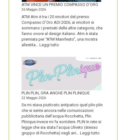
FORTE
ATM VINCE UN PREMIO COMPASSO D’ORO
26 Maggio 2026
ATM Atm è tra i 20 vincitori del premio
Compasso D’Oro ADI 2026; ai vincitori si
sommano i premiati delle altre categorie, che
fanno onore al design italiano. Atm è stata
premiata per “ATM Manifesto”, una mostra
:
allestita…
Leggi tutto
ATM
VINCE
UN
PREMIO
COMPASSO
D’ORO
PLIN PLIN, ORA ANCHE PLIN PLINIQUE
22 Maggio 2026
Se mi stava piuttosto antipatico quel plin-plin
che si sente ancora nelle comunicazioni
pubblicitaria dell’acqua Rocchetta, Plin
Plinique invece mi fa sorridere. PLIN In rete si
legge che sia stata l’acqua Uliveto (stesso
:
gruppo di Rocchetta) negli ani…
Leggi tutto
PLIN