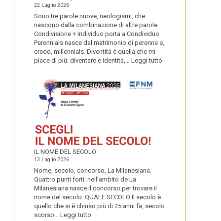
22 Luglio 2026
Sono tre parole nuove, neologismi, che
nascono dalla combinazione di altre parole.
Condivisione + Individuo porta a Condividuo.
Perennials nasce dal matrimonio di perenne e,
credo, millennials. Diventità è quella che mi
:
piace di più: diventare e identità,…
Leggi tutto
CONDIVIDUO,
DIVENTITÀ
E
PERENNIALS
IL NOME DEL SECOLO
13 Luglio 2026
Nome, secolo, concorso, La Milanesiana.
Quattro punti forti: nell’ambito de La
Milanesiana nasce il concorso per trovare il
nome del secolo. QUALE SECOLO Il secolo è
quello che si è chiuso più di 25 anni fa, secolo
:
scorso…
Leggi tutto