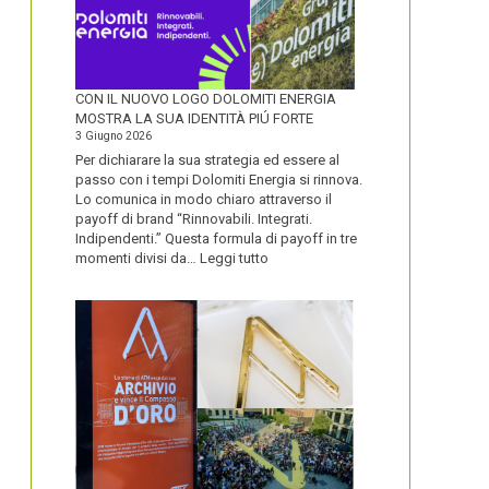
CON IL NUOVO LOGO DOLOMITI ENERGIA
MOSTRA LA SUA IDENTITÀ PIÚ FORTE
3 Giugno 2026
Per dichiarare la sua strategia ed essere al
passo con i tempi Dolomiti Energia si rinnova.
Lo comunica in modo chiaro attraverso il
payoff di brand “Rinnovabili. Integrati.
Indipendenti.” Questa formula di payoff in tre
:
momenti divisi da…
Leggi tutto
CON
IL
NUOVO
LOGO
DOLOMITI
ENERGIA
MOSTRA
LA
SUA
IDENTITÀ
PIÚ