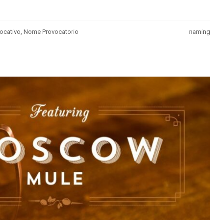
ocativo
,
Nome Provocatorio
naming