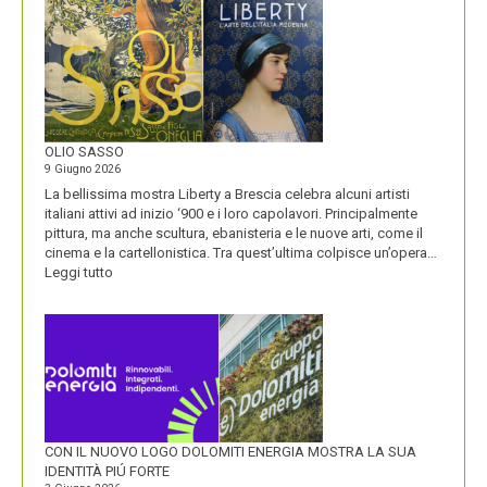
BLACKBERRY,
LA
STORIA
E
LA
VISIONE
ALL’ORIGINE
DI
OLIO SASSO
UN
9 Giugno 2026
NOME
La bellissima mostra Liberty a Brescia celebra alcuni artisti
italiani attivi ad inizio ‘900 e i loro capolavori. Principalmente
pittura, ma anche scultura, ebanisteria e le nuove arti, come il
cinema e la cartellonistica. Tra quest’ultima colpisce un’opera…
:
Leggi tutto
OLIO
SASSO
CON IL NUOVO LOGO DOLOMITI ENERGIA MOSTRA LA SUA
IDENTITÀ PIÚ FORTE