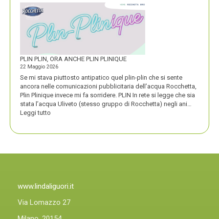
VINCE
UN
PREMIO
COMPASSO
D’ORO
PLIN PLIN, ORA ANCHE PLIN PLINIQUE
22 Maggio 2026
Se mi stava piuttosto antipatico quel plin-plin che si sente
ancora nelle comunicazioni pubblicitaria dell’acqua Rocchetta,
Plin Plinique invece mi fa sorridere. PLIN In rete si legge che sia
stata l’acqua Uliveto (stesso gruppo di Rocchetta) negli ani…
:
Leggi tutto
PLIN
PLIN,
ORA
ANCHE
PLIN
PLINIQUE
www.lindaliguori.it
Via Lomazzo 27
Milano, 20154