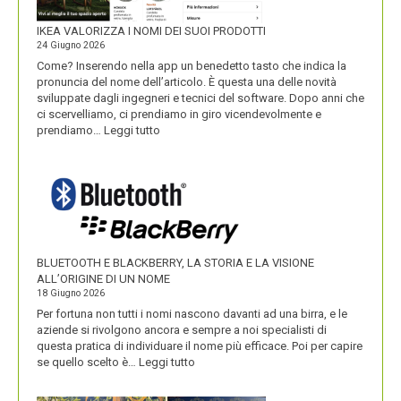
IKEA VALORIZZA I NOMI DEI SUOI PRODOTTI
24 Giugno 2026
Come? Inserendo nella app un benedetto tasto che indica la
pronuncia del nome dell’articolo. È questa una delle novità
sviluppate dagli ingegneri e tecnici del software. Dopo anni che
ci scervelliamo, ci prendiamo in giro vicendevolmente e
:
prendiamo…
Leggi tutto
IKEA
VALORIZZA
I
NOMI
DEI
SUOI
PRODOTTI
BLUETOOTH E BLACKBERRY, LA STORIA E LA VISIONE
ALL’ORIGINE DI UN NOME
18 Giugno 2026
Per fortuna non tutti i nomi nascono davanti ad una birra, e le
aziende si rivolgono ancora e sempre a noi specialisti di
questa pratica di individuare il nome più efficace. Poi per capire
:
se quello scelto è…
Leggi tutto
BLUETOOTH
E