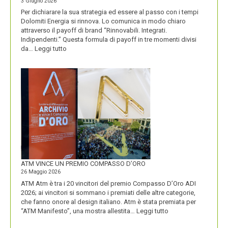
3 Giugno 2026
Per dichiarare la sua strategia ed essere al passo con i tempi
Dolomiti Energia si rinnova. Lo comunica in modo chiaro
attraverso il payoff di brand “Rinnovabili. Integrati.
Indipendenti.” Questa formula di payoff in tre momenti divisi
:
da…
Leggi tutto
CON
IL
NUOVO
LOGO
DOLOMITI
ENERGIA
MOSTRA
LA
SUA
IDENTITÀ
PIÚ
FORTE
ATM VINCE UN PREMIO COMPASSO D’ORO
26 Maggio 2026
ATM Atm è tra i 20 vincitori del premio Compasso D’Oro ADI
2026; ai vincitori si sommano i premiati delle altre categorie,
che fanno onore al design italiano. Atm è stata premiata per
:
“ATM Manifesto”, una mostra allestita…
Leggi tutto
ATM