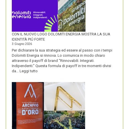
CON IL NUOVO LOGO DOLOMITI ENERGIA MOSTRA LA SUA
IDENTITÀ PIÚ FORTE
3 Giugno 2026
Per dichiarare la sua strategia ed essere al passo con i tempi
Dolomiti Energia si rinnova. Lo comunica in modo chiaro
attraverso il payoff di brand “Rinnovabili. Integrati.
Indipendenti.” Questa formula di payoff in tre momenti divisi
:
da…
Leggi tutto
CON
IL
NUOVO
LOGO
DOLOMITI
ENERGIA
MOSTRA
LA
SUA
IDENTITÀ
PIÚ