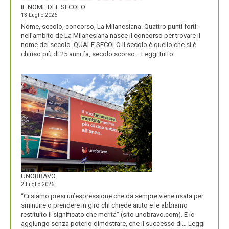
IL NOME DEL SECOLO
13 Luglio 2026
Nome, secolo, concorso, La Milanesiana. Quattro punti forti:
nell’ambito de La Milanesiana nasce il concorso per trovare il
nome del secolo. QUALE SECOLO Il secolo è quello che si è
:
chiuso più di 25 anni fa, secolo scorso…
Leggi tutto
IL
NOME
DEL
SECOLO
UNOBRAVO
2 Luglio 2026
“Ci siamo presi un’espressione che da sempre viene usata per
sminuire o prendere in giro chi chiede aiuto e le abbiamo
restituito il significato che merita” (sito unobravo.com). E io
aggiungo senza poterlo dimostrare, che il successo di…
Leggi