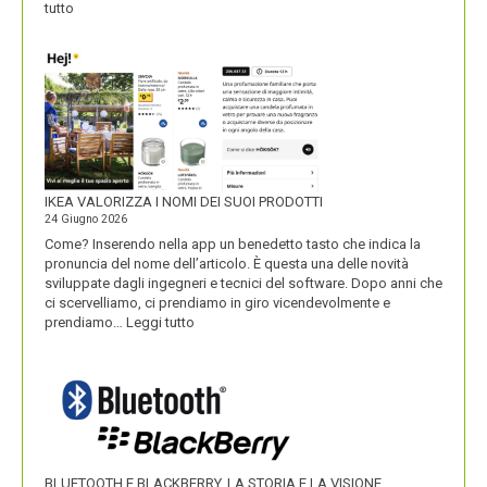
:
tutto
UNOBRAVO
IKEA VALORIZZA I NOMI DEI SUOI PRODOTTI
24 Giugno 2026
Come? Inserendo nella app un benedetto tasto che indica la
pronuncia del nome dell’articolo. È questa una delle novità
sviluppate dagli ingegneri e tecnici del software. Dopo anni che
ci scervelliamo, ci prendiamo in giro vicendevolmente e
:
prendiamo…
Leggi tutto
IKEA
VALORIZZA
I
NOMI
DEI
SUOI
PRODOTTI
BLUETOOTH E BLACKBERRY, LA STORIA E LA VISIONE