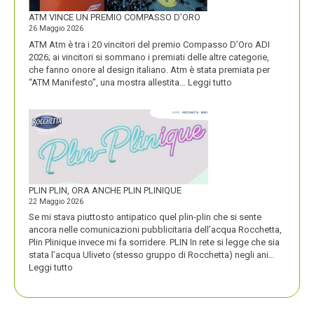
FORTE
ATM VINCE UN PREMIO COMPASSO D’ORO
26 Maggio 2026
ATM Atm è tra i 20 vincitori del premio Compasso D’Oro ADI
2026; ai vincitori si sommano i premiati delle altre categorie,
che fanno onore al design italiano. Atm è stata premiata per
:
“ATM Manifesto”, una mostra allestita…
Leggi tutto
ATM
VINCE
UN
PREMIO
COMPASSO
D’ORO
PLIN PLIN, ORA ANCHE PLIN PLINIQUE
22 Maggio 2026
Se mi stava piuttosto antipatico quel plin-plin che si sente
ancora nelle comunicazioni pubblicitaria dell’acqua Rocchetta,
Plin Plinique invece mi fa sorridere. PLIN In rete si legge che sia
stata l’acqua Uliveto (stesso gruppo di Rocchetta) negli ani…
:
Leggi tutto
PLIN
PLIN,
ORA