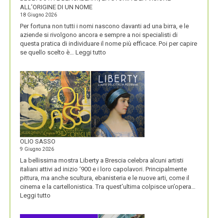
ALL’ORIGINE DI UN NOME
18 Giugno 2026
Per fortuna non tutti i nomi nascono davanti ad una birra, e le
aziende si rivolgono ancora e sempre a noi specialisti di
questa pratica di individuare il nome più efficace. Poi per capire
:
se quello scelto è…
Leggi tutto
BLUETOOTH
E
BLACKBERRY,
LA
STORIA
E
LA
VISIONE
ALL’ORIGINE
DI
OLIO SASSO
UN
9 Giugno 2026
NOME
La bellissima mostra Liberty a Brescia celebra alcuni artisti
italiani attivi ad inizio ‘900 e i loro capolavori. Principalmente
pittura, ma anche scultura, ebanisteria e le nuove arti, come il
cinema e la cartellonistica. Tra quest’ultima colpisce un’opera…
:
Leggi tutto
OLIO
SASSO