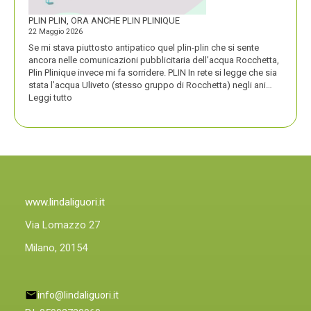
PLIN PLIN, ORA ANCHE PLIN PLINIQUE
22 Maggio 2026
Se mi stava piuttosto antipatico quel plin-plin che si sente
ancora nelle comunicazioni pubblicitaria dell’acqua Rocchetta,
Plin Plinique invece mi fa sorridere. PLIN In rete si legge che sia
stata l’acqua Uliveto (stesso gruppo di Rocchetta) negli ani…
:
Leggi tutto
PLIN
PLIN,
ORA
ANCHE
PLIN
PLINIQUE
www.lindaliguori.it
Via Lomazzo 27
Milano, 20154
info@lindaliguori.it