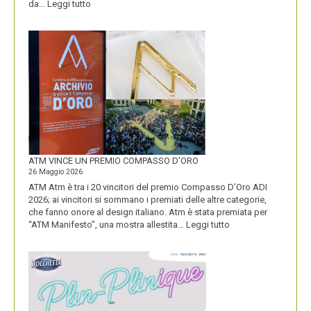
:
da…
Leggi tutto
CON
IL
NUOVO
LOGO
DOLOMITI
ENERGIA
MOSTRA
LA
SUA
IDENTITÀ
PIÚ
FORTE
ATM VINCE UN PREMIO COMPASSO D’ORO
26 Maggio 2026
ATM Atm è tra i 20 vincitori del premio Compasso D’Oro ADI
2026; ai vincitori si sommano i premiati delle altre categorie,
che fanno onore al design italiano. Atm è stata premiata per
:
“ATM Manifesto”, una mostra allestita…
Leggi tutto
ATM
VINCE
UN
PREMIO
COMPASSO
D’ORO