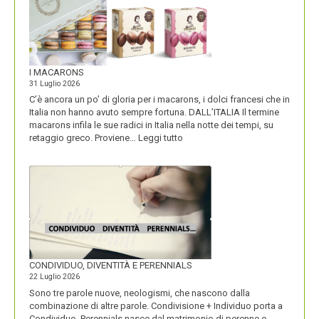
I MACARONS
31 Luglio 2026
C’è ancora un po’ di gloria per i macarons, i dolci francesi che in
Italia non hanno avuto sempre fortuna. DALL’ITALIA Il termine
macarons infila le sue radici in Italia nella notte dei tempi, su
:
retaggio greco. Proviene…
Leggi tutto
I
MACARONS
CONDIVIDUO, DIVENTITÀ E PERENNIALS
22 Luglio 2026
Sono tre parole nuove, neologismi, che nascono dalla
combinazione di altre parole. Condivisione + Individuo porta a
Condividuo. Perennials nasce dal matrimonio di perenne e,