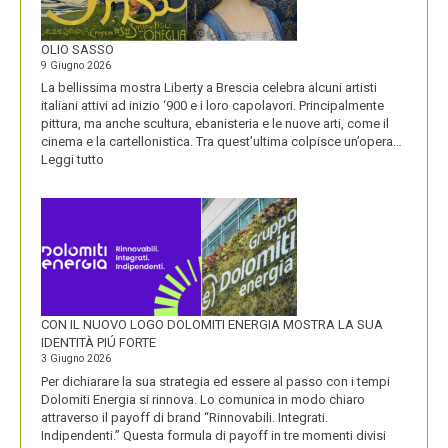
VISIONE
ALL’ORIGINE
DI
OLIO SASSO
UN
9 Giugno 2026
NOME
La bellissima mostra Liberty a Brescia celebra alcuni artisti
italiani attivi ad inizio ‘900 e i loro capolavori. Principalmente
pittura, ma anche scultura, ebanisteria e le nuove arti, come il
cinema e la cartellonistica. Tra quest’ultima colpisce un’opera…
:
Leggi tutto
OLIO
SASSO
CON IL NUOVO LOGO DOLOMITI ENERGIA MOSTRA LA SUA
IDENTITÀ PIÚ FORTE
3 Giugno 2026
Per dichiarare la sua strategia ed essere al passo con i tempi
Dolomiti Energia si rinnova. Lo comunica in modo chiaro
attraverso il payoff di brand “Rinnovabili. Integrati.
Indipendenti.” Questa formula di payoff in tre momenti divisi