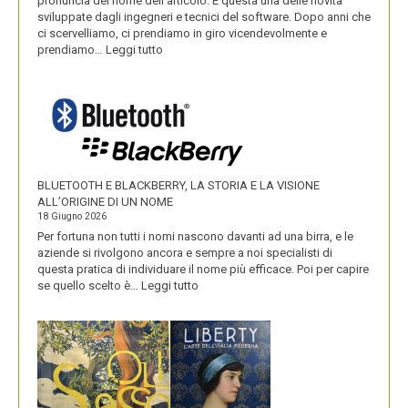
pronuncia del nome dell’articolo. È questa una delle novità
sviluppate dagli ingegneri e tecnici del software. Dopo anni che
ci scervelliamo, ci prendiamo in giro vicendevolmente e
:
prendiamo…
Leggi tutto
IKEA
VALORIZZA
I
NOMI
DEI
SUOI
PRODOTTI
BLUETOOTH E BLACKBERRY, LA STORIA E LA VISIONE
ALL’ORIGINE DI UN NOME
18 Giugno 2026
Per fortuna non tutti i nomi nascono davanti ad una birra, e le
aziende si rivolgono ancora e sempre a noi specialisti di
questa pratica di individuare il nome più efficace. Poi per capire
:
se quello scelto è…
Leggi tutto
BLUETOOTH
E
BLACKBERRY,
LA
STORIA
E
LA