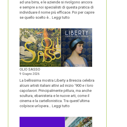
ad una birra, e le aziende si rivolgono ancora
e sempre a noi specialisti di questa pratica di
individuare il nome più efficace. Poi per capire
:
se quello scelto è…
Leggi tutto
BLUETOOTH
E
BLACKBERRY,
LA
STORIA
E
LA
VISIONE
ALL’ORIGINE
DI
OLIO SASSO
UN
9 Giugno 2026
NOME
La bellissima mostra Liberty a Brescia celebra
alcuni artisti italiani attivi ad inizio ‘900 e i loro
capolavori. Principalmente pittura, ma anche
scultura, ebanisteria e le nuove arti, come il
cinema e la cartellonistica. Tra quest’ultima
:
colpisce un’opera…
Leggi tutto
OLIO
SASSO