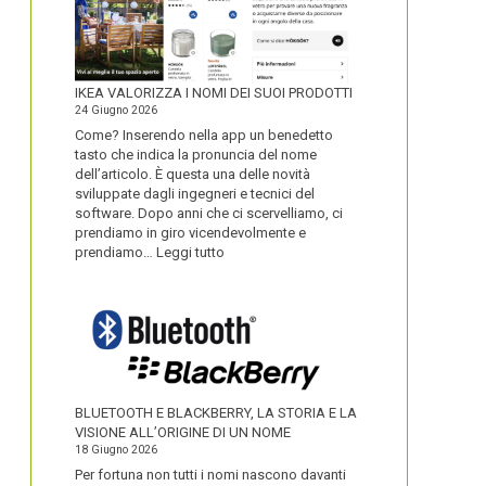
IKEA VALORIZZA I NOMI DEI SUOI PRODOTTI
24 Giugno 2026
Come? Inserendo nella app un benedetto
tasto che indica la pronuncia del nome
dell’articolo. È questa una delle novità
sviluppate dagli ingegneri e tecnici del
software. Dopo anni che ci scervelliamo, ci
prendiamo in giro vicendevolmente e
:
prendiamo…
Leggi tutto
IKEA
VALORIZZA
I
NOMI
DEI
SUOI
PRODOTTI
BLUETOOTH E BLACKBERRY, LA STORIA E LA
VISIONE ALL’ORIGINE DI UN NOME
18 Giugno 2026
Per fortuna non tutti i nomi nascono davanti