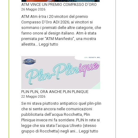
FORTE
ATM VINCE UN PREMIO COMPASSO D’ORO
26 Maggio 2026
ATM Atm è tra i 20 vincitori del premio
Compasso D’Oro ADI 2026; ai vincitori si
sommano i premiati delle altre categorie, che
fanno onore al design italiano. Atm è stata
premiata per “ATM Manifesto”, una mostra
:
allestita…
Leggi tutto
ATM
VINCE
UN
PREMIO
COMPASSO
D’ORO
PLIN PLIN, ORA ANCHE PLIN PLINIQUE
22 Maggio 2026
Se mi stava piuttosto antipatico quel plin-plin
che si sente ancora nelle comunicazioni
pubblicitaria dell’acqua Rocchetta, Plin
Plinique invece mi fa sorridere. PLIN In rete si
legge che sia stata l’acqua Uliveto (stesso
:
gruppo di Rocchetta) negli ani…
Leggi tutto
PLIN