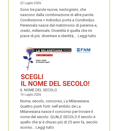
22 Luglio 2026
Sono tre parole nuove, neologismi, che
nascono dalla combinazione di altre parole.
Condivisione + Individuo porta a Condividuo.
Perennials nasce dal matrimonio di perenne e,
credo, millennials. Diventità è quella che mi
:
piace di più: diventare e identità,…
Leggi tutto
CONDIVIDUO,
DIVENTITÀ
E
PERENNIALS
IL NOME DEL SECOLO
13 Luglio 2026
Nome, secolo, concorso, La Milanesiana.
Quattro punti forti: nell’ambito de La
Milanesiana nasce il concorso per trovare il
nome del secolo. QUALE SECOLO Il secolo è
quello che si è chiuso più di 25 anni fa, secolo
:
scorso…
Leggi tutto