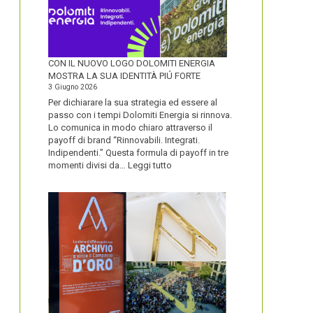
CON IL NUOVO LOGO DOLOMITI ENERGIA
MOSTRA LA SUA IDENTITÀ PIÚ FORTE
3 Giugno 2026
Per dichiarare la sua strategia ed essere al
passo con i tempi Dolomiti Energia si rinnova.
Lo comunica in modo chiaro attraverso il
payoff di brand “Rinnovabili. Integrati.
Indipendenti.” Questa formula di payoff in tre
:
momenti divisi da…
Leggi tutto
CON
IL
NUOVO
LOGO
DOLOMITI
ENERGIA
MOSTRA
LA
SUA
IDENTITÀ
PIÚ