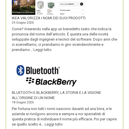
IKEA VALORIZZA I NOMI DEI SUOI PRODOTTI
24 Giugno 2026
Come? Inserendo nella app un benedetto tasto che indica la
pronuncia del nome dell’articolo. È questa una delle novità
sviluppate dagli ingegneri e tecnici del software. Dopo anni che
ci scervelliamo, ci prendiamo in giro vicendevolmente e
:
prendiamo…
Leggi tutto
IKEA
VALORIZZA
I
NOMI
DEI
SUOI
PRODOTTI
BLUETOOTH E BLACKBERRY, LA STORIA E LA VISIONE
ALL’ORIGINE DI UN NOME
18 Giugno 2026
Per fortuna non tutti i nomi nascono davanti ad una birra, e le
aziende si rivolgono ancora e sempre a noi specialisti di
questa pratica di individuare il nome più efficace. Poi per capire
:
se quello scelto è…
Leggi tutto