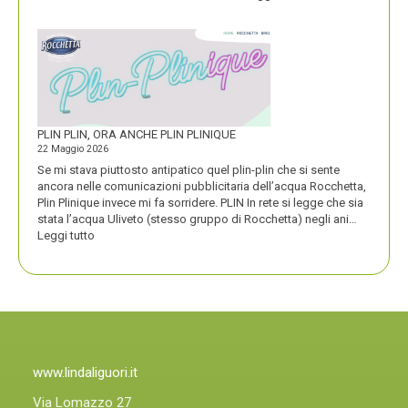
ATM
VINCE
UN
PREMIO
COMPASSO
D’ORO
PLIN PLIN, ORA ANCHE PLIN PLINIQUE
22 Maggio 2026
Se mi stava piuttosto antipatico quel plin-plin che si sente
ancora nelle comunicazioni pubblicitaria dell’acqua Rocchetta,
Plin Plinique invece mi fa sorridere. PLIN In rete si legge che sia
stata l’acqua Uliveto (stesso gruppo di Rocchetta) negli ani…
:
Leggi tutto
PLIN
PLIN,
ORA
ANCHE
PLIN
PLINIQUE
www.lindaliguori.it
Via Lomazzo 27