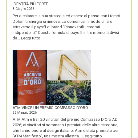
IDENTITÀ PIÚ FORTE
3 Giugno 2026
Per dichiarare la sua strategia ed essere al passo con i tempi
Dolomiti Energia si rinnova. Lo comunica in modo chiaro
attraverso il payoff di brand “Rinnovabili. Integrati.
Indipendenti.” Questa formula di payoff in tre momenti divisi
:
da…
Leggi tutto
CON
IL
NUOVO
LOGO
DOLOMITI
ENERGIA
MOSTRA
LA
SUA
IDENTITÀ
PIÚ
FORTE
ATM VINCE UN PREMIO COMPASSO D’ORO
26 Maggio 2026
ATM Atm è tra i 20 vincitori del premio Compasso D’Oro ADI
2026; ai vincitori si sommano i premiati delle altre categorie,
che fanno onore al design italiano. Atm è stata premiata per
:
“ATM Manifesto”, una mostra allestita…
Leggi tutto