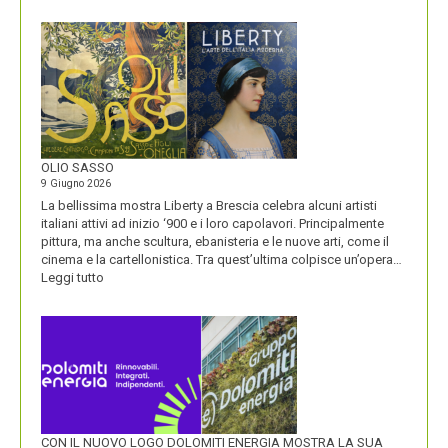
BLUETOOTH
E
BLACKBERRY,
LA
STORIA
E
LA
VISIONE
ALL’ORIGINE
DI
OLIO SASSO
UN
9 Giugno 2026
NOME
La bellissima mostra Liberty a Brescia celebra alcuni artisti
italiani attivi ad inizio ‘900 e i loro capolavori. Principalmente
pittura, ma anche scultura, ebanisteria e le nuove arti, come il
cinema e la cartellonistica. Tra quest’ultima colpisce un’opera…
:
Leggi tutto
OLIO
SASSO
CON IL NUOVO LOGO DOLOMITI ENERGIA MOSTRA LA SUA