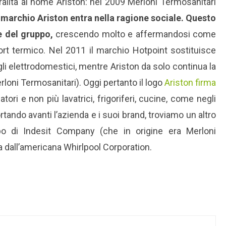
alità al nome Ariston: nel 2009 Merloni Termosanitari
l marchio Ariston entra nella ragione sociale. Questo
e del gruppo,
crescendo molto e affermandosi come
ort termico. Nel 2011 il marchio Hotpoint sostituisce
gli elettrodomestici, mentre Ariston da solo continua la
erloni Termosanitari). Oggi pertanto il logo
Ariston firma
tori e non più lavatrici, frigoriferi, cucine, come negli
ortando avanti l’azienda e i suoi brand, troviamo un altro
apo di Indesit Company (che in origine era Merloni
 dall’americana Whirlpool Corporation.