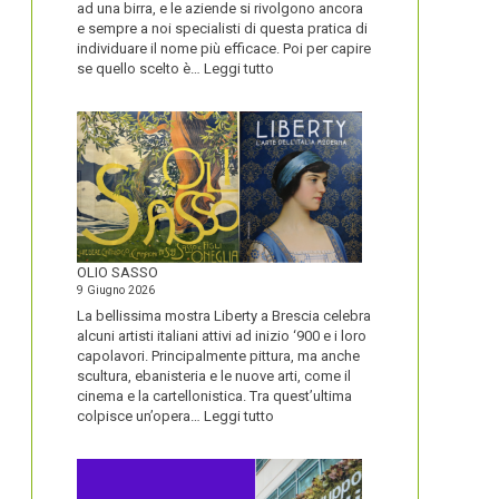
ad una birra, e le aziende si rivolgono ancora
e sempre a noi specialisti di questa pratica di
individuare il nome più efficace. Poi per capire
:
se quello scelto è…
Leggi tutto
BLUETOOTH
E
BLACKBERRY,
LA
STORIA
E
LA
VISIONE
ALL’ORIGINE
DI
OLIO SASSO
UN
9 Giugno 2026
NOME
La bellissima mostra Liberty a Brescia celebra
alcuni artisti italiani attivi ad inizio ‘900 e i loro
capolavori. Principalmente pittura, ma anche
scultura, ebanisteria e le nuove arti, come il
cinema e la cartellonistica. Tra quest’ultima
:
colpisce un’opera…
Leggi tutto
OLIO
SASSO