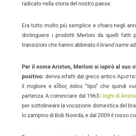
radicato nella storia del nostro paese.
Era tutto molto più semplice e chiaro negli an
distinguere i prodotti Merloni da quelli fatti 
transizioni che hanno abbinato il
brand name
ad 
Per il nome Ariston, Merloni si ispirò al suo
positivo:
deriva infatti dal greco antico Ἀριστ
il migliore e εἶδος
èidos
“tipo” che quindi vu
partenza.
A cominciare dal 1963
i loghi di Arist
per sottolineare la vocazione domestica del bran
lo zampino di Bob Noorda, e dal 2009 il rosso col