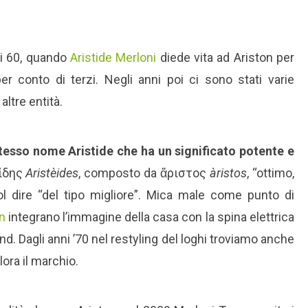
ni 60, quando
Aristide Merloni
diede vita ad Ariston per
per conto di terzi. Negli anni poi ci sono stati varie
altre entità.
 stesso nome Aristide che ha un significato potente e
είδης
Aristèides
, composto da ἄριστος
àristos
, “ottimo,
ol dire “del tipo migliore”. Mica male come punto di
on
integrano l’immagine della casa con la spina elettrica
d. Dagli anni ’70 nel restyling del loghi troviamo anche
ora il marchio.