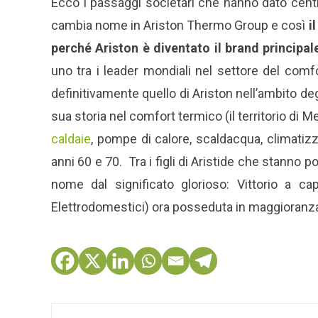
Ecco i passaggi societari che hanno dato centr
cambia nome in Ariston Thermo Group e così
i
perché Ariston è diventato il brand principal
uno tra i leader mondiali nel settore del comf
definitivamente quello di Ariston nell’ambito de
sua storia nel comfort termico (il territorio di M
caldaie
, pompe di calore, scaldacqua, climatizza
anni 60 e 70. Tra i figli di Aristide che stanno p
nome dal significato glorioso: Vittorio a c
Elettrodomestici) ora posseduta in maggioranza