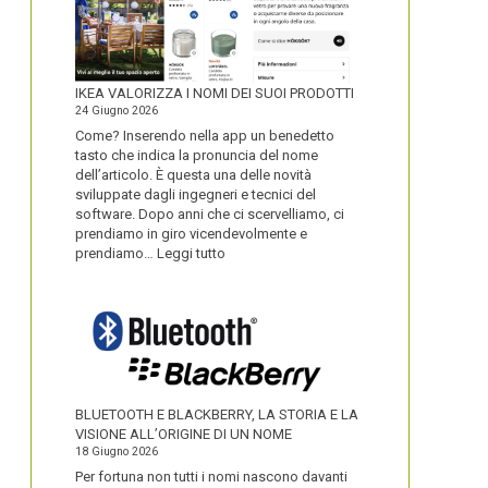
IKEA VALORIZZA I NOMI DEI SUOI PRODOTTI
24 Giugno 2026
Come? Inserendo nella app un benedetto
tasto che indica la pronuncia del nome
dell’articolo. È questa una delle novità
sviluppate dagli ingegneri e tecnici del
software. Dopo anni che ci scervelliamo, ci
prendiamo in giro vicendevolmente e
:
prendiamo…
Leggi tutto
IKEA
VALORIZZA
I
NOMI
DEI
SUOI
PRODOTTI
BLUETOOTH E BLACKBERRY, LA STORIA E LA
VISIONE ALL’ORIGINE DI UN NOME
18 Giugno 2026
Per fortuna non tutti i nomi nascono davanti