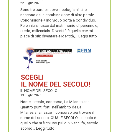
22 Luglio 2026
Sono tre parole nuove, neologismi, che
nascono dalla combinazione di altre parole.
Condivisione + Individuo porta a Condividuo.
Perennials nasce dal matrimonio di perenne e,
credo, millennials. Diventità è quella che mi
:
piace di più: diventare e identità,…
Leggi tutto
CONDIVIDUO,
DIVENTITÀ
E
PERENNIALS
IL NOME DEL SECOLO
13 Luglio 2026
Nome, secolo, concorso, La Milanesiana.
Quattro punti forti: nell’ambito de La
Milanesiana nasce il concorso per trovare il
nome del secolo. QUALE SECOLO Il secolo è
quello che si è chiuso più di 25 anni fa, secolo
:
scorso…
Leggi tutto