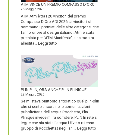
FORTE
ATM VINCE UN PREMIO COMPASSO D’ORO
26 Maggio 2026
ATM Atm è tra i 20 vincitori del premio
Compasso D’Oro ADI 2026; ai vincitori si
sommano i premiati delle altre categorie, che
fanno onore al design italiano. Atm è stata
premiata per “ATM Manifesto”, una mostra
:
allestita…
Leggi tutto
ATM
VINCE
UN
PREMIO
COMPASSO
D’ORO
PLIN PLIN, ORA ANCHE PLIN PLINIQUE
22 Maggio 2026
Se mi stava piuttosto antipatico quel plin-plin
che si sente ancora nelle comunicazioni
pubblicitaria dell’acqua Rocchetta, Plin
Plinique invece mi fa sorridere. PLIN In rete si
legge che sia stata l’acqua Uliveto (stesso
:
gruppo di Rocchetta) negli ani…
Leggi tutto
PLIN