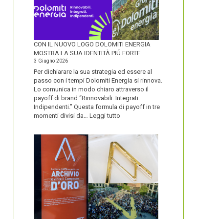
CON IL NUOVO LOGO DOLOMITI ENERGIA
MOSTRA LA SUA IDENTITÀ PIÚ FORTE
3 Giugno 2026
Per dichiarare la sua strategia ed essere al
passo con i tempi Dolomiti Energia si rinnova.
Lo comunica in modo chiaro attraverso il
payoff di brand “Rinnovabili. Integrati.
Indipendenti.” Questa formula di payoff in tre
:
momenti divisi da…
Leggi tutto
CON
IL
NUOVO
LOGO
DOLOMITI
ENERGIA
MOSTRA
LA
SUA
IDENTITÀ
PIÚ