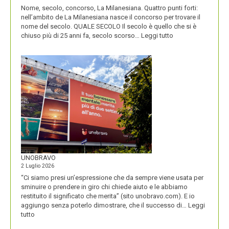
Nome, secolo, concorso, La Milanesiana. Quattro punti forti:
nell’ambito de La Milanesiana nasce il concorso per trovare il
nome del secolo. QUALE SECOLO Il secolo è quello che si è
:
chiuso più di 25 anni fa, secolo scorso…
Leggi tutto
IL
NOME
DEL
SECOLO
UNOBRAVO
2 Luglio 2026
“Ci siamo presi un’espressione che da sempre viene usata per
sminuire o prendere in giro chi chiede aiuto e le abbiamo
restituito il significato che merita” (sito unobravo.com). E io
aggiungo senza poterlo dimostrare, che il successo di…
Leggi
:
tutto
UNOBRAVO