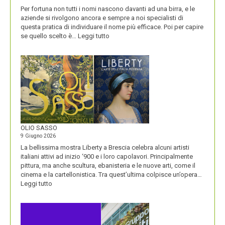
Per fortuna non tutti i nomi nascono davanti ad una birra, e le
aziende si rivolgono ancora e sempre a noi specialisti di
questa pratica di individuare il nome più efficace. Poi per capire
:
se quello scelto è…
Leggi tutto
BLUETOOTH
E
BLACKBERRY,
LA
STORIA
E
LA
VISIONE
ALL’ORIGINE
DI
OLIO SASSO
UN
9 Giugno 2026
NOME
La bellissima mostra Liberty a Brescia celebra alcuni artisti
italiani attivi ad inizio ‘900 e i loro capolavori. Principalmente
pittura, ma anche scultura, ebanisteria e le nuove arti, come il
cinema e la cartellonistica. Tra quest’ultima colpisce un’opera…
:
Leggi tutto
OLIO
SASSO