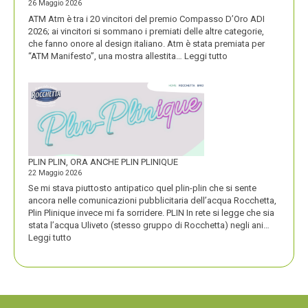
26 Maggio 2026
ATM Atm è tra i 20 vincitori del premio Compasso D’Oro ADI
2026; ai vincitori si sommano i premiati delle altre categorie,
che fanno onore al design italiano. Atm è stata premiata per
:
“ATM Manifesto”, una mostra allestita…
Leggi tutto
ATM
VINCE
UN
PREMIO
COMPASSO
D’ORO
PLIN PLIN, ORA ANCHE PLIN PLINIQUE
22 Maggio 2026
Se mi stava piuttosto antipatico quel plin-plin che si sente
ancora nelle comunicazioni pubblicitaria dell’acqua Rocchetta,
Plin Plinique invece mi fa sorridere. PLIN In rete si legge che sia
stata l’acqua Uliveto (stesso gruppo di Rocchetta) negli ani…
:
Leggi tutto
PLIN
PLIN,
ORA
ANCHE
PLIN