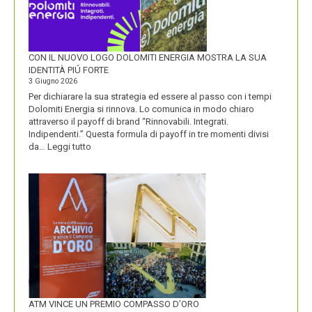
CON IL NUOVO LOGO DOLOMITI ENERGIA MOSTRA LA SUA
IDENTITÀ PIÚ FORTE
3 Giugno 2026
Per dichiarare la sua strategia ed essere al passo con i tempi
Dolomiti Energia si rinnova. Lo comunica in modo chiaro
attraverso il payoff di brand “Rinnovabili. Integrati.
Indipendenti.” Questa formula di payoff in tre momenti divisi
:
da…
Leggi tutto
CON
IL
NUOVO
LOGO
DOLOMITI
ENERGIA
MOSTRA
LA
SUA
IDENTITÀ
PIÚ
FORTE
ATM VINCE UN PREMIO COMPASSO D’ORO