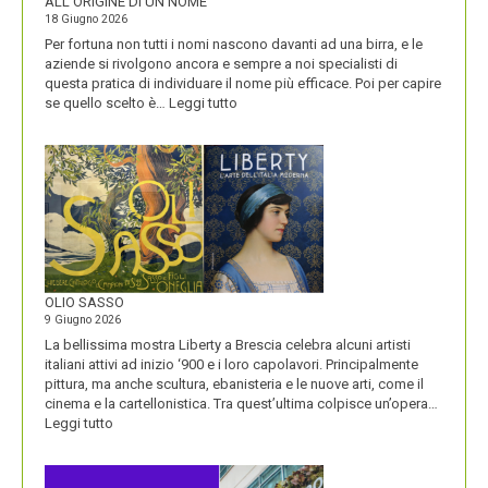
ALL’ORIGINE DI UN NOME
18 Giugno 2026
Per fortuna non tutti i nomi nascono davanti ad una birra, e le
aziende si rivolgono ancora e sempre a noi specialisti di
questa pratica di individuare il nome più efficace. Poi per capire
:
se quello scelto è…
Leggi tutto
BLUETOOTH
E
BLACKBERRY,
LA
STORIA
E
LA
VISIONE
ALL’ORIGINE
DI
OLIO SASSO
UN
9 Giugno 2026
NOME
La bellissima mostra Liberty a Brescia celebra alcuni artisti
italiani attivi ad inizio ‘900 e i loro capolavori. Principalmente
pittura, ma anche scultura, ebanisteria e le nuove arti, come il
cinema e la cartellonistica. Tra quest’ultima colpisce un’opera…
:
Leggi tutto
OLIO
SASSO