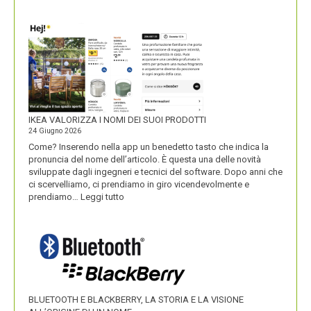
UNOBRAVO
IKEA VALORIZZA I NOMI DEI SUOI PRODOTTI
24 Giugno 2026
Come? Inserendo nella app un benedetto tasto che indica la
pronuncia del nome dell’articolo. È questa una delle novità
sviluppate dagli ingegneri e tecnici del software. Dopo anni che
ci scervelliamo, ci prendiamo in giro vicendevolmente e
:
prendiamo…
Leggi tutto
IKEA
VALORIZZA
I
NOMI
DEI
SUOI
PRODOTTI
BLUETOOTH E BLACKBERRY, LA STORIA E LA VISIONE