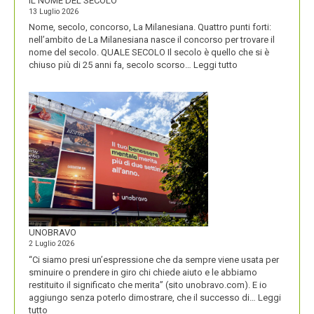
IL NOME DEL SECOLO
13 Luglio 2026
Nome, secolo, concorso, La Milanesiana. Quattro punti forti:
nell’ambito de La Milanesiana nasce il concorso per trovare il
nome del secolo. QUALE SECOLO Il secolo è quello che si è
:
chiuso più di 25 anni fa, secolo scorso…
Leggi tutto
IL
NOME
DEL
SECOLO
UNOBRAVO
2 Luglio 2026
“Ci siamo presi un’espressione che da sempre viene usata per
sminuire o prendere in giro chi chiede aiuto e le abbiamo
restituito il significato che merita” (sito unobravo.com). E io
aggiungo senza poterlo dimostrare, che il successo di…
Leggi
:
tutto