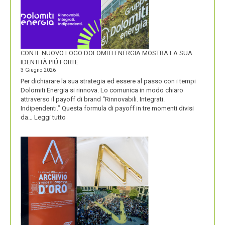
CON IL NUOVO LOGO DOLOMITI ENERGIA MOSTRA LA SUA
IDENTITÀ PIÚ FORTE
3 Giugno 2026
Per dichiarare la sua strategia ed essere al passo con i tempi
Dolomiti Energia si rinnova. Lo comunica in modo chiaro
attraverso il payoff di brand “Rinnovabili. Integrati.
Indipendenti.” Questa formula di payoff in tre momenti divisi
:
da…
Leggi tutto
CON
IL
NUOVO
LOGO
DOLOMITI
ENERGIA
MOSTRA
LA
SUA
IDENTITÀ
PIÚ