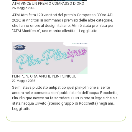
FORTE
ATM VINCE UN PREMIO COMPASSO D’ORO
26 Maggio 2026
ATM Atm è tra i 20 vincitori del premio Compasso D’Oro ADI
2026; ai vincitori si sommano i premiati delle altre categorie,
che fanno onore al design italiano. Atm è stata premiata per
:
“ATM Manifesto”, una mostra allestita…
Leggi tutto
ATM
VINCE
UN
PREMIO
COMPASSO
D’ORO
PLIN PLIN, ORA ANCHE PLIN PLINIQUE
22 Maggio 2026
Se mi stava piuttosto antipatico quel plin-plin che si sente
ancora nelle comunicazioni pubblicitaria dell’acqua Rocchetta,
Plin Plinique invece mi fa sorridere. PLIN In rete si legge che sia
stata l’acqua Uliveto (stesso gruppo di Rocchetta) negli ani…
:
Leggi tutto
PLIN
PLIN,
ORA
ANCHE