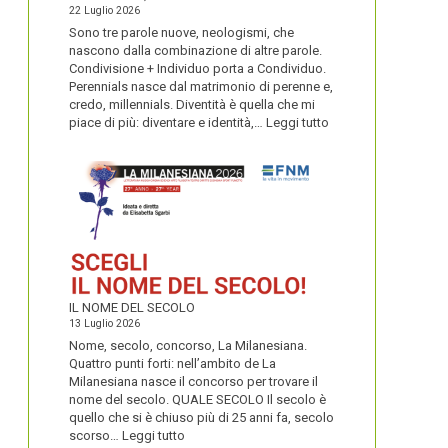
22 Luglio 2026
Sono tre parole nuove, neologismi, che
nascono dalla combinazione di altre parole.
Condivisione + Individuo porta a Condividuo.
Perennials nasce dal matrimonio di perenne e,
credo, millennials. Diventità è quella che mi
:
piace di più: diventare e identità,…
Leggi tutto
CONDIVIDUO,
DIVENTITÀ
E
PERENNIALS
IL NOME DEL SECOLO
13 Luglio 2026
Nome, secolo, concorso, La Milanesiana.
Quattro punti forti: nell’ambito de La
Milanesiana nasce il concorso per trovare il
nome del secolo. QUALE SECOLO Il secolo è
quello che si è chiuso più di 25 anni fa, secolo
:
scorso…
Leggi tutto