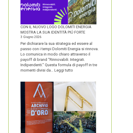
CON IL NUOVO LOGO DOLOMITI ENERGIA
MOSTRA LA SUA IDENTITÀ PIÚ FORTE
3 Giugno 2026
Per dichiarare la sua strategia ed essere al
passo con i tempi Dolomiti Energia si rinnova.
Lo comunica in modo chiaro attraverso il
payoff di brand “Rinnovabili. Integrati.
Indipendenti.” Questa formula di payoff in tre
:
momenti divisi da…
Leggi tutto
CON
IL
NUOVO
LOGO
DOLOMITI
ENERGIA
MOSTRA
LA
SUA
IDENTITÀ
PIÚ