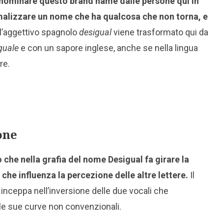
 nominare questo brand name dalle persone qui in
rmalizzare un nome che ha qualcosa che non torna, e
 l’aggettivo spagnolo
desigual
viene trasformato qui da
guale
e con un sapore inglese, anche se nella lingua
re.
one
o che nella grafia del nome Desigual fa girare la
he influenza la percezione delle altre lettere.
Il
 inceppa nell’inversione delle due vocali che
lle sue curve non convenzionali.