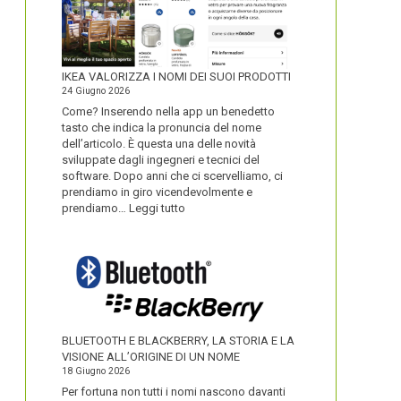
IKEA VALORIZZA I NOMI DEI SUOI PRODOTTI
24 Giugno 2026
Come? Inserendo nella app un benedetto
tasto che indica la pronuncia del nome
dell’articolo. È questa una delle novità
sviluppate dagli ingegneri e tecnici del
software. Dopo anni che ci scervelliamo, ci
prendiamo in giro vicendevolmente e
:
prendiamo…
Leggi tutto
IKEA
VALORIZZA
I
NOMI
DEI
SUOI
PRODOTTI
BLUETOOTH E BLACKBERRY, LA STORIA E LA
VISIONE ALL’ORIGINE DI UN NOME
18 Giugno 2026
Per fortuna non tutti i nomi nascono davanti