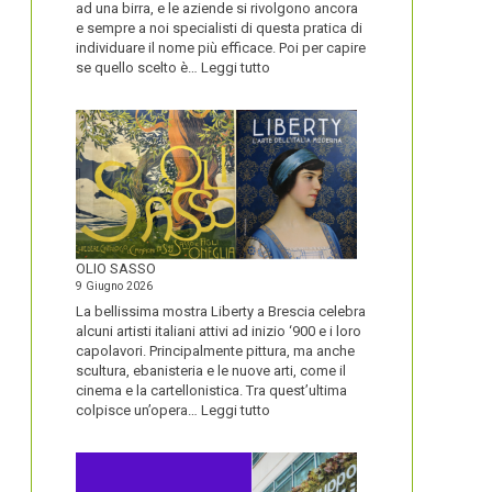
ad una birra, e le aziende si rivolgono ancora
e sempre a noi specialisti di questa pratica di
individuare il nome più efficace. Poi per capire
:
se quello scelto è…
Leggi tutto
BLUETOOTH
E
BLACKBERRY,
LA
STORIA
E
LA
VISIONE
ALL’ORIGINE
DI
OLIO SASSO
UN
9 Giugno 2026
NOME
La bellissima mostra Liberty a Brescia celebra
alcuni artisti italiani attivi ad inizio ‘900 e i loro
capolavori. Principalmente pittura, ma anche
scultura, ebanisteria e le nuove arti, come il
cinema e la cartellonistica. Tra quest’ultima
:
colpisce un’opera…
Leggi tutto
OLIO
SASSO