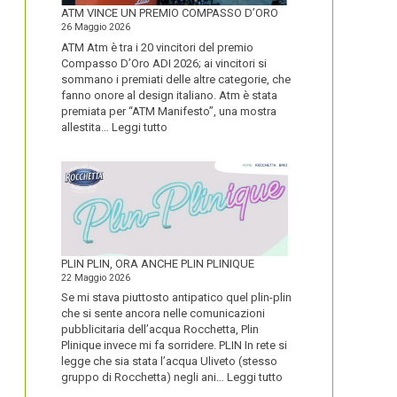
FORTE
ATM VINCE UN PREMIO COMPASSO D’ORO
26 Maggio 2026
ATM Atm è tra i 20 vincitori del premio
Compasso D’Oro ADI 2026; ai vincitori si
sommano i premiati delle altre categorie, che
fanno onore al design italiano. Atm è stata
premiata per “ATM Manifesto”, una mostra
:
allestita…
Leggi tutto
ATM
VINCE
UN
PREMIO
COMPASSO
D’ORO
PLIN PLIN, ORA ANCHE PLIN PLINIQUE
22 Maggio 2026
Se mi stava piuttosto antipatico quel plin-plin
che si sente ancora nelle comunicazioni
pubblicitaria dell’acqua Rocchetta, Plin
Plinique invece mi fa sorridere. PLIN In rete si
legge che sia stata l’acqua Uliveto (stesso
:
gruppo di Rocchetta) negli ani…
Leggi tutto
PLIN