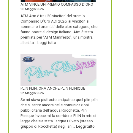
FORTE
ATM VINCE UN PREMIO COMPASSO D’ORO
26 Maggio 2026
ATM Atm è tra i 20 vincitori del premio
Compasso D’Oro ADI 2026; ai vincitori si
sommano i premiati delle altre categorie, che
fanno onore al design italiano. Atm è stata
premiata per “ATM Manifesto”, una mostra
:
allestita…
Leggi tutto
ATM
VINCE
UN
PREMIO
COMPASSO
D’ORO
PLIN PLIN, ORA ANCHE PLIN PLINIQUE
22 Maggio 2026
Se mi stava piuttosto antipatico quel plin-plin
che si sente ancora nelle comunicazioni
pubblicitaria dell’acqua Rocchetta, Plin
Plinique invece mi fa sorridere. PLIN In rete si
legge che sia stata l’acqua Uliveto (stesso
:
gruppo di Rocchetta) negli ani…
Leggi tutto
PLIN