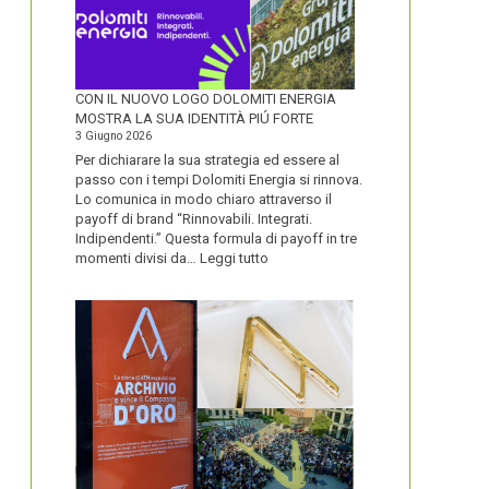
CON IL NUOVO LOGO DOLOMITI ENERGIA
MOSTRA LA SUA IDENTITÀ PIÚ FORTE
3 Giugno 2026
Per dichiarare la sua strategia ed essere al
passo con i tempi Dolomiti Energia si rinnova.
Lo comunica in modo chiaro attraverso il
payoff di brand “Rinnovabili. Integrati.
Indipendenti.” Questa formula di payoff in tre
:
momenti divisi da…
Leggi tutto
CON
IL
NUOVO
LOGO
DOLOMITI
ENERGIA
MOSTRA
LA
SUA
IDENTITÀ
PIÚ