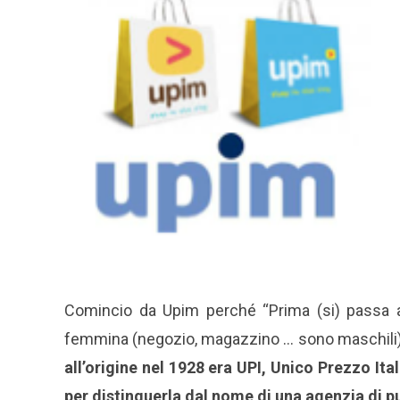
Comincio da Upim perché “Prima (si) passa 
femmina (negozio, magazzino … sono maschili) 
all’origine nel 1928 era UPI, Unico Prezzo It
per distinguerla dal nome di una agenzia di p