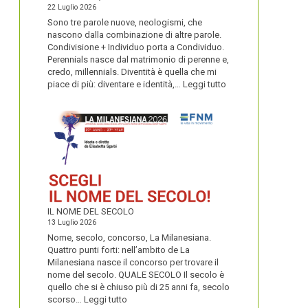
22 Luglio 2026
Sono tre parole nuove, neologismi, che
nascono dalla combinazione di altre parole.
Condivisione + Individuo porta a Condividuo.
Perennials nasce dal matrimonio di perenne e,
credo, millennials. Diventità è quella che mi
:
piace di più: diventare e identità,…
Leggi tutto
CONDIVIDUO,
DIVENTITÀ
E
PERENNIALS
IL NOME DEL SECOLO
13 Luglio 2026
Nome, secolo, concorso, La Milanesiana.
Quattro punti forti: nell’ambito de La
Milanesiana nasce il concorso per trovare il
nome del secolo. QUALE SECOLO Il secolo è
quello che si è chiuso più di 25 anni fa, secolo
:
scorso…
Leggi tutto