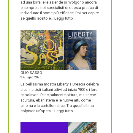
ad una birra, e le aziende si rivolgono ancora
e sempre a noi specialisti di questa pratica di
individuare il nome più efficace. Poi per capire
:
se quello scelto è…
Leggi tutto
BLUETOOTH
E
BLACKBERRY,
LA
STORIA
E
LA
VISIONE
ALL’ORIGINE
DI
OLIO SASSO
UN
9 Giugno 2026
NOME
La bellissima mostra Liberty a Brescia celebra
alcuni artisti italiani attivi ad inizio ‘900 e i loro
capolavori. Principalmente pittura, ma anche
scultura, ebanisteria e le nuove arti, come il
cinema e la cartellonistica. Tra quest’ultima
:
colpisce un’opera…
Leggi tutto
OLIO
SASSO