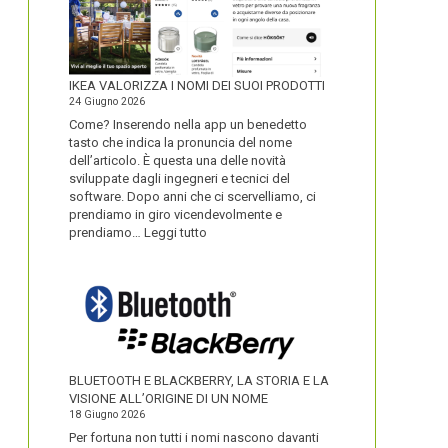
IKEA VALORIZZA I NOMI DEI SUOI PRODOTTI
24 Giugno 2026
Come? Inserendo nella app un benedetto
tasto che indica la pronuncia del nome
dell’articolo. È questa una delle novità
sviluppate dagli ingegneri e tecnici del
software. Dopo anni che ci scervelliamo, ci
prendiamo in giro vicendevolmente e
:
prendiamo…
Leggi tutto
IKEA
VALORIZZA
I
NOMI
DEI
SUOI
PRODOTTI
BLUETOOTH E BLACKBERRY, LA STORIA E LA
VISIONE ALL’ORIGINE DI UN NOME
18 Giugno 2026
Per fortuna non tutti i nomi nascono davanti